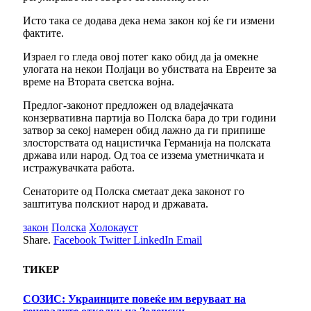
Исто така се додава дека нема закон кој ќе ги измени
фактите.
Израел го гледа овој потег како обид да ја омекне
улогата на некои Полјаци во убиствата на Евреите за
време на Втората светска војна.
Предлог-законот предложен од владејачката
конзервативна партија во Полска бара до три години
затвор за секој намерен обид лажно да ги припише
злосторствата од нацистичка Германија на полската
држава или народ. Од тоа се иззема уметничката и
истражувачката работа.
Сенаторите од Полска сметаат дека законот го
заштитува полскиот народ и државата.
закон
Полска
Холокауст
Share.
Facebook
Twitter
LinkedIn
Email
ТИКЕР
СОЗИС: Украинците повеќе им веруваат на