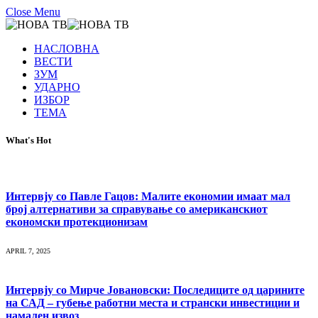
Close Menu
НАСЛОВНА
ВЕСТИ
ЗУМ
УДАРНО
ИЗБОР
ТЕМА
What's Hot
Интервју со Павле Гацов: Малите економии имаат мал
број алтернативи за справување со американскиот
економски протекционизам
APRIL 7, 2025
Интервју со Мирче Јовановски: Последиците од царините
на САД – губење работни места и странски инвестиции и
намален извоз