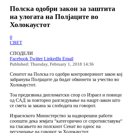
Полска одобри закон за заштита
на улогата на Полјаците во
Холокаустот
0
СВЕТ
СПОДЕЛИ
Facebook
Twitter
LinkedIn
Email
Published: Thursday, February 1, 2018 14:36
Сенатот на Полска го одобри контроверзниот закон кој
забранува Полјаците да бидат обвинети за учество во
Холокаустот.
Тоа предизвика дипломатски спор со Израел и повици
од САД за повторно разгледување на нацрт-закон што
се смета за закана за слободата на говорот.
Израелското Министерство за надворешни работи
соопшти дека земјата “категорично се спротивставува“
на гласањето во полскиот Сенат во однос на
регулирање на говорот за Холокаустот.