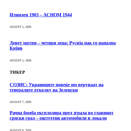
Илинден 1903 – АСНОМ 1944
AUGUST 1, 2026
Девет мртви – четири деца: Русија пак го нападна
Кијив
AUGUST 1, 2026
ТИКЕР
СОЗИС: Украинците повеќе им веруваат на
генералите отколку на Зеленски
AUGUST 7, 2026
Рачна бомба експлодира пред зграда во главниот
српски град – оштетени автомобили и локали
AUGUST 6, 2026