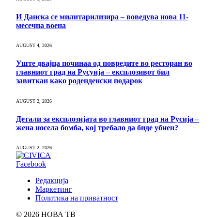
И Данска се милитарилизира – воведува нова 11-
месечна воена
AUGUST 4, 2026
Уште двајца починаа од повредите во ресторан во
главниот град на Русуија – експлозивот бил
завиткан како роденденски подарок
AUGUST 2, 2026
Детали за експлозијата во главниот град на Русија –
жена носела бомба, кој требало да биде убиен?
AUGUST 2, 2026
Facebook
Редакција
Маркетинг
Политика на приватност
© 2026 НОВА ТВ