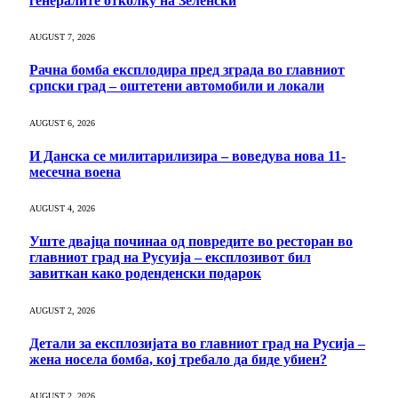
генералите отколку на Зеленски
AUGUST 7, 2026
Рачна бомба експлодира пред зграда во главниот
српски град – оштетени автомобили и локали
AUGUST 6, 2026
И Данска се милитарилизира – воведува нова 11-
месечна воена
AUGUST 4, 2026
Уште двајца починаа од повредите во ресторан во
главниот град на Русуија – експлозивот бил
завиткан како роденденски подарок
AUGUST 2, 2026
Детали за експлозијата во главниот град на Русија –
жена носела бомба, кој требало да биде убиен?
AUGUST 2, 2026