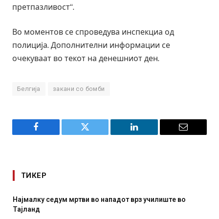
претпазливост“.
Во моментов се спроведува инспекциа од
полиција. Дополнителни информации се
очекуваат во текот на денешниот ден.
Белгија
закани со бомби
Facebook
Twitter
LinkedIn
Email
ТИКЕР
Најмалку седум мртви во нападот врз училиште во
Тајланд