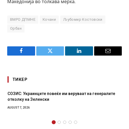
Македонија во толкава мерка.
ВМРО ДПМНЕ
Кочани
Љубомир Костовски
Орбан
Facebook
Twitter
LinkedIn
Email
ТИКЕР
СОЗИС: Украинците повеќе им веруваат на генералите
отколку на Зеленски
AUGUST 7, 2026