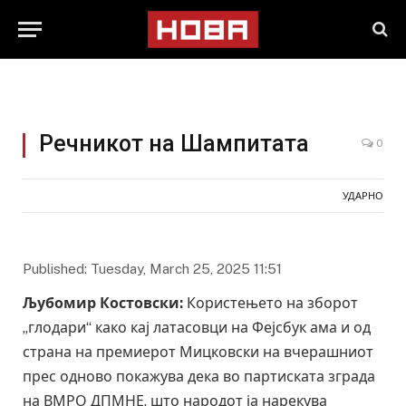
Речникот на Шампитата
0
УДАРНО
Published: Tuesday, March 25, 2025 11:51
Љубомир Костовски:
Користењето на зборот
„глодари“ како кај латасовци на Фејсбук ама и од
страна на премиерот Мицковски на вчерашниот
прес одново покажува дека во партиската зграда
на ВМРО ДПМНЕ, што народот ја нарекува