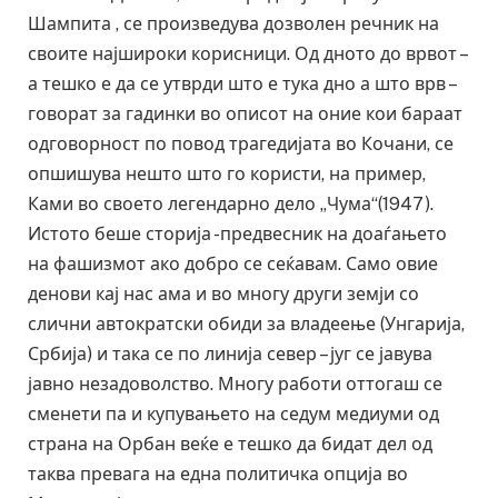
Шампита , се произведува дозволен речник на
своите најшироки корисници. Од дното до врвот –
а тешко е да се утврди што е тука дно а што врв –
говорат за гадинки во описот на оние кои бараат
одговорност по повод трагедијата во Кочани, се
опшишува нешто што го користи, на пример,
Ками во своето легендарно дело „Чума“(1947).
Истото беше сторија -предвесник на доаѓањето
на фашизмот ако добро се сеќавам. Само овие
денови кај нас ама и во многу други земји со
слични автократски обиди за владеење (Унгарија,
Србија) и така се по линија север – југ се јавува
јавно незадоволство. Многу работи оттогаш се
сменети па и купувањето на седум медиуми од
страна на Орбан веќе е тешко да бидат дел од
таква превага на една политичка опција во