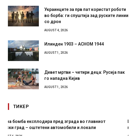
Украинците за прв пат користат роботи
во борба: ги спуштија зад руските линии
со дрон
AUGUST 4, 2026
Илинден 1903 – АСНОМ 1944
AUGUST 1, 2026
Девет мртви – четири деца: Русија пак
го нападна Кијив
AUGUST 1, 2026
ТИКЕР
И Данска се милитарилизира – воведува нова 11-
месечна воена