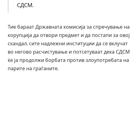
СДСМ.
Тие бараат Државната комисија за спречување на
корупција да отвори предмет и да постапи за овој
скандал, сите надлежни институции да се вклучат
во негово расчистување и потсетуваат дека СДСМ
ќе ја продолжи борбата против злоупотребата на
парите на граѓаните.