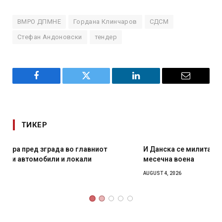
ВМРО ДПМНЕ
Гордана Клинчаров
СДСМ
Стефан Андоновски
тендер
Facebook
Twitter
LinkedIn
Email
ТИКЕР
И Данска се милитарилизира – воведува нова 11-
месечна воена
AUGUST 4, 2026