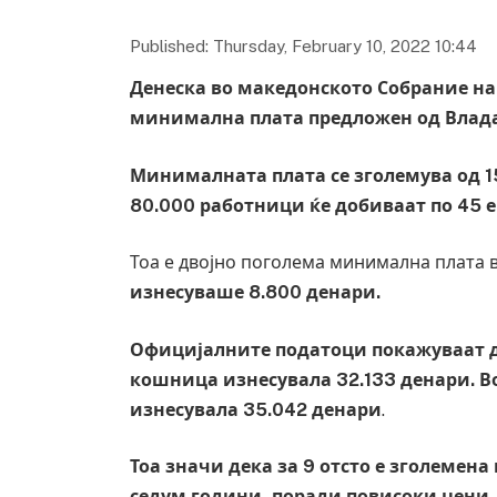
Published: Thursday, February 10, 2022 10:44
Денеска во македонското Собрание на 
минимална плата предложен од Влада
Минималната плата се зголемува од 1
80.000 работници ќе добиваат по 45 ев
Тоа е двојно поголема минимална плата 
изнесуваше 8.800 денари.
Официјалните податоци покажуваат д
кошница изнесувала 32.133 денари. 
изнесувала 35.042 денари
.
Тоа значи дека за 9 отсто е зголемен
седум години, поради повисоки цени,