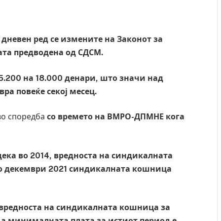
дневен ред се измените на Законот за
та предводена од СДСМ.
5.200 на 18.000 денари, што значи над
ра повеќе секој месец.
во споредба
со времето на ВМРО-ДПМНЕ кога
ека во 2014, вредноста на синдикалната
Во декември 2021 синдикалната кошница
а вредноста на синдикалната кошница за
 а минималната плата за истиот период е