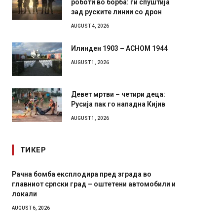
роботи во борба: ги спуштија
зад руските линии со дрон
AUGUST 4, 2026
Илинден 1903 – АСНОМ 1944
AUGUST 1, 2026
Девет мртви – четири деца:
Русија пак го нападна Кијив
AUGUST 1, 2026
ТИКЕР
Рачна бомба експлодира пред зграда во
И Данс
главниот српски град – оштетени автомобили и
11-мес
локали
AUGUST 4,
AUGUST 6, 2026