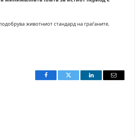
 подобрува животниот стандард на граѓаните,
Facebook
Twitter
LinkedIn
Email
Грција: Горат Парос, Андрос, Калимнос, Крит, …
JULY 30, 2026