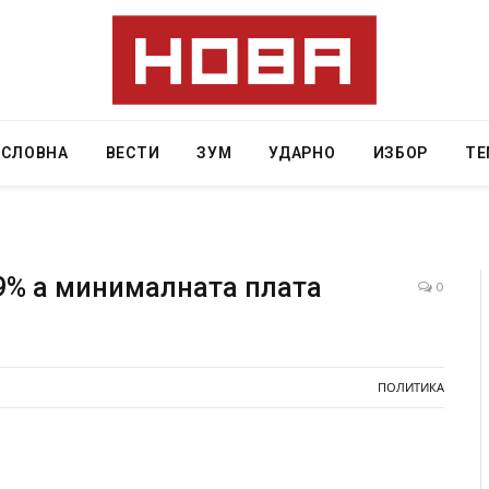
АСЛОВНА
ВЕСТИ
ЗУМ
УДАРНО
ИЗБОР
ТЕ
9% а минималната плата
0
Грција: Горат Парос, Андрос, Калимнос, Крит, …
JULY 30, 2026
ПОЛИТИКА