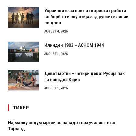
Украинците за прв пат користат роботи
во борба: ги спуштија зад руските линии
со дрон
AUGUST 4, 2026
Илинден 1903 – АСНОМ 1944
AUGUST 1, 2026
Девет мртви – четири деца: Русија пак
го нападна Кијив
AUGUST 1, 2026
ТИКЕР
Најмалку седум мртви во нападот врз училиште во
СОЗ
Тајланд
отк