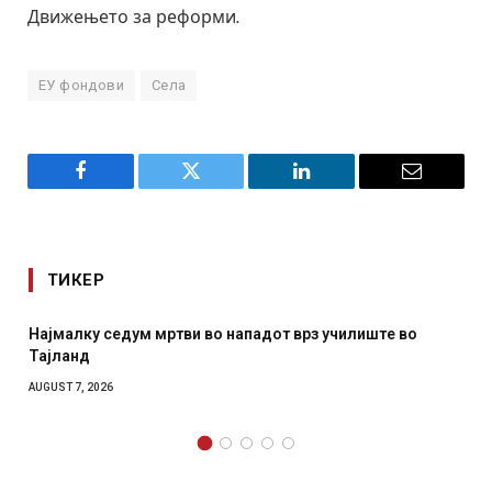
Движењето за реформи.
ЕУ фондови
Села
Facebook
Twitter
LinkedIn
Email
ТИКЕР
тви во нападот врз училиште во
СОЗИС: Украинците пов
отколку на Зеленски
AUGUST 7, 2026