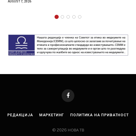
AUGUST 7, 2026
AUGUS
Facebook
РЕДАКЦИЈА
МАРКЕТИНГ
ПОЛИТИКА НА ПРИВАТНОСТ
© 2026 НОВА ТВ