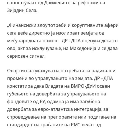
соопштуваат од Движењето за реформи на
Зијадин Села.
„Финансиски злоупотреби и коруптивните афери
сега веќе директно ја изолираат земјата од
меѓународната помош. ДР – ДПА оценува дека со
овој акт за исклучување, на Македонија и се дава
сериозен сигнал.
Овој сигнал укажува на потребата за радикални
промени во управувањето на земјата. ДР – ДПА
констатира дека Владата на ВМРО-ДУИ освен
губењето на довербата за управувањето на
фондовите од ЕУ, одамна ја има загубено
довербата за евро-атлантска интеграција, за
спроведување на препораките или подигање на
стандардот на граѓаните на РМ“, велат од