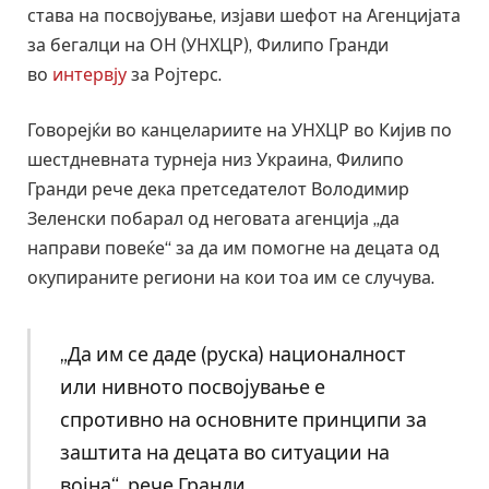
става на посвојување, изјави шефот на Агенцијата
за бегалци на ОН (УНХЦР), Филипо Гранди
во
интервју
за Ројтерс.
Говорејќи во канцелариите на УНХЦР во Кијив по
шестдневната турнеја низ Украина, Филипо
Гранди рече дека претседателот Володимир
Зеленски побарал од неговата агенција „да
направи повеќе“ за да им помогне на децата од
окупираните региони на кои тоа им се случува.
„Да им се даде (руска) националност
или нивното посвојување е
спротивно на основните принципи за
заштита на децата во ситуации на
војна“, рече Гранди.