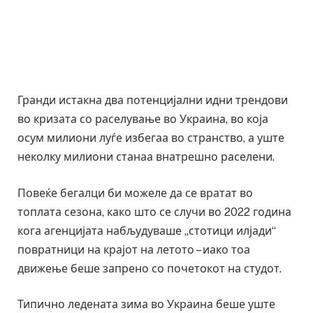
Гранди истакна два потенцијални идни трендови
во кризата со раселување во Украина, во која
осум милиони луѓе избегаа во странство, а уште
неколку милиони станаа внатрешно раселени.
Повеќе бегалци би можеле да се вратат во
топлата сезона, како што се случи во 2022 година
кога агенцијата набљудуваше „стотици илјади“
повратници на крајот на летото – иако тоа
движење беше запрено со почетокот на студот.
Типично ледената зима во Украина беше уште