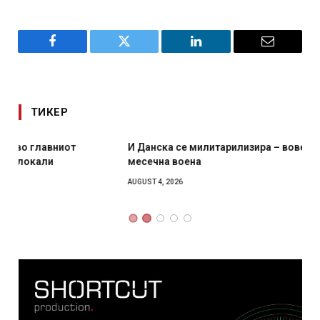
Facebook
Twitter
LinkedIn
Email
ТИКЕР
И Данска се милитарилизира – воведува нова 11-
месечна воена
AUGUST 4, 2026