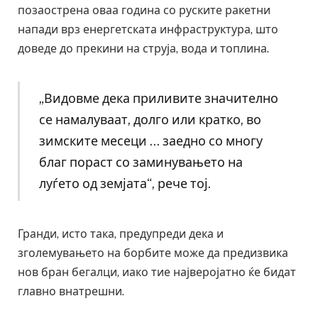
позаострена оваа година со руските ракетни
напади врз енергетската инфраструктура, што
доведе до прекини на струја, вода и топлина.
„Видовме дека приливите значително
се намалуваат, долго или кратко, во
зимските месеци … заедно со многу
благ пораст со заминувањето на
луѓето од земјата“, рече тој.
Гранди, исто така, предупреди дека и
зголемувањето на борбите може да предизвика
нов бран бегалци, иако тие најверојатно ќе бидат
главно внатрешни.