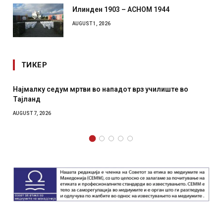
Илинден 1903 – АСНОМ 1944
AUGUST 1, 2026
ТИКЕР
у седум мртви во нападот врз училиште во
СОЗИС: Укра
отколку на
2026
AUGUST 7, 2026