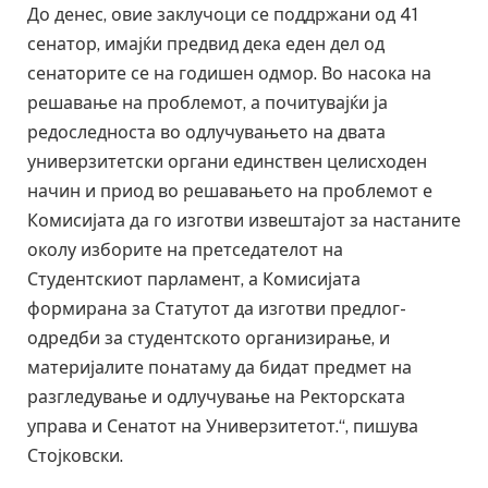
До денес, овие заклучоци се поддржани од 41
сенатор, имајќи предвид дека еден дел од
сенаторите се на годишен одмор. Во насока на
решавање на проблемот, а почитувајќи ја
редоследноста во одлучувањето на двата
универзитетски органи единствен целисходен
начин и приод во решавањето на проблемот е
Комисијата да го изготви извештајот за настаните
околу изборите на претседателот на
Студентскиот парламент, а Комисијата
формирана за Статутот да изготви предлог-
одредби за студентското организирање, и
материјалите понатаму да бидат предмет на
разгледување и одлучување на Ректорската
управа и Сенатот на Универзитетот.“, пишува
Стојковски.