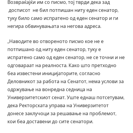
Возвраќајќи им со писмо, тој тврди дека зад
досписот не бил потпишан ниту еден сенатор,
туку било само испратено од еден сенатор и ги
негира обвинувањата на негова адреса.
„Наводите во отвореното писмо кое не е
потпишано од ниту еден сенатор, туку е
испратено само од еден сенатор, не се точни и не
одговараат на реалноста. Како што претходно
беа известени иницијаторите, согласно
Деловникот за работа на Сенатот, нема услови за
одржување на вонредна седница на
Универзитетскиот сенат. Уште еднаш потсетувам,
дека Ректорската управа на Универзитетот
донесе заклучоци за решавање на проблемот,
кои беа доставени до сите сенатори.