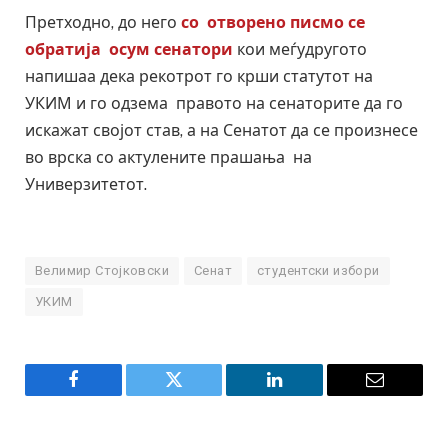
Претходно, до него
со отворено писмо се
обратија осум сенатори
кои меѓудругото
напишаа дека рекотрот го крши статутот на
УКИМ и го одзема правото на сенаторите да го
искажат својот став, а на Сенатот да се произнесе
во врска со актулените прашања на
Универзитетот.
Велимир Стојковски
Сенат
студентски избори
УКИМ
Facebook
Twitter
LinkedIn
Email