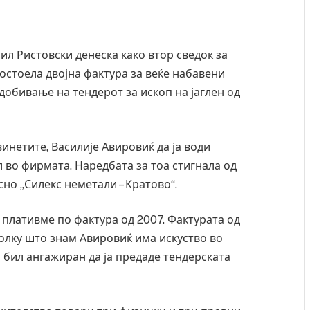
ил Ристовски денеска како втор сведок за
 постоела двојна фактура за веќе набавени
обивање на тендерот за ископ на јаглен од
инетите, Василије Авировиќ да ја води
л во фирмата. Наредбата за тоа стигнала од
но „Силекс неметали – Кратово“.
плативме по фактура од 2007. Фактурата од
олку што знам Авировиќ има искуство во
 бил ангажиран да ја предаде тендерската