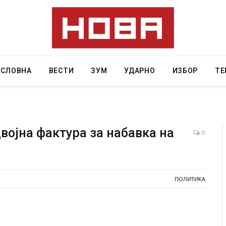
АСЛОВНА
ВЕСТИ
ЗУМ
УДАРНО
ИЗБОР
ТЕ
двојна фактура за набавка на
0
ција: Горат Парос, Андрос, Калимнос, Крит, …
Рачна бомба 
главниот срп
 30, 2026
локали
ПОЛИТИКА
AUGUST 6, 2026