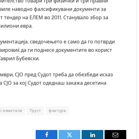
инителство товари три физички и три правни
авиле наводно фалсификувани документи за
т тендер на ЕЛЕМ во 2011. Станувало збор за
милиони евра.
ументација, сведочењето е само да го потврди
вировиќ да ги поднесе документите во корист
Гаврил Бубевски.
мври, СЈО пред Судот треба да обезбеди исказ
а СЈО за кој Судот одеднаш закажа десетина
Грција: Горат Парос, Андрос, Калимнос, Крит, …
Рачна 
с неметали
Труст
фактури
главни
JULY 30, 2026
локал
AUGUST 6,