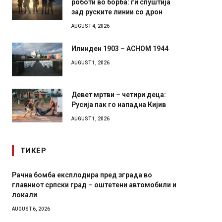
роботи во борба: ги спуштија
зад руските линии со дрон
AUGUST 4, 2026
Илинден 1903 – АСНОМ 1944
AUGUST 1, 2026
Девет мртви – четири деца:
Русија пак го нападна Кијив
AUGUST 1, 2026
ТИКЕР
бомба експлодира пред зграда во
И Данска се мили
от српски град – оштетени автомобили и
11-месечна воена
и
AUGUST 4, 2026
 2026