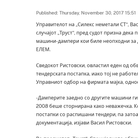
Published: Thursday, November 30, 2017 15:51
Управителот на „Силекс неметали СТ“, Вас
случајот „Труст“, пред судот призна дека
машини-дампери кои биле неопходни за д
ЕЛЕМ.
Сведокот Ристовски, овластил еден од обв
тендерската постапка, иако тој не работе
Управниот одбор на фирмата мајка, однос
-Дамперите заедно со другите машини ги 
2008 беше сторнирана како неважечка. К
постапки со распишани тендери, па затоа
документација, изјави Васил Ристовски.