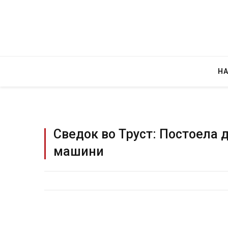
Н
Сведок во Труст: Постоела 
машини
Гр
JULY