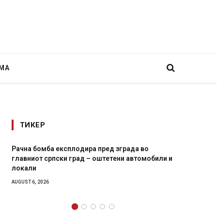
МА
ТИКЕР
експлодира пред зграда во
И Данска се милитарили
ски град – оштетени автомобили и
11-месечна воена
AUGUST 4, 2026