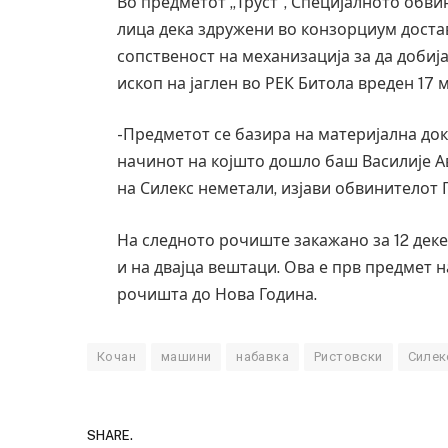
Во предметот „Труст“, Специјалното обв
лица дека здружени во конзорциум дост
сопственост на механизација за да добија
ископ на јаглен во РЕК Битола вреден 17 
-Предметот се базира на материјална док
начинот на којшто дошло баш Василије А
на Силекс неметали, изјави обвинителот 
На следното рочиште закажано за 12 деке
и на двајца вештаци. Ова е прв предмет н
рочишта до Нова Година.
Кочан
машини
набавка
Ристовски
Силек
SHARE.