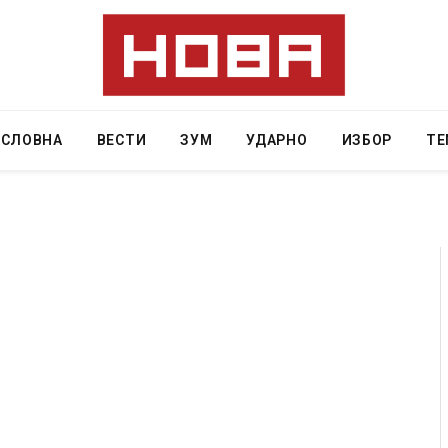
АСЛОВНА
ВЕСТИ
ЗУМ
УДАРНО
ИЗБОР
ТЕ
ресторан
Најмалку седум мртви во нападот врз училиште
ивот бил
во Тајланд
AUGUST 7, 2026