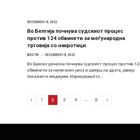
DECEMBER 18, 2023
Во Белгија почнува судскиот процес
против 124 обвинети за меѓународна
трговија со накротици
ВЕСТИ
DECEMBER 18, 2023
Во Брисел денеска почнува судскиот процес против 12
обвинети за нелегален увоз и шверц на дрога, јавија
локалните медиуми. Изрекувањето…
Previous
…
Next
1
2
3
4
8