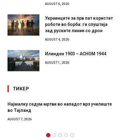
AUGUST 6, 2026
Украинците за прв пат користат
роботи во борба: ги спуштија
зад руските линии со дрон
AUGUST 4, 2026
Илинден 1903 – АСНОМ 1944
AUGUST 1, 2026
ТИКЕР
СОЗИС: Украинците повеќе им веруваат на
Рачна 
генералите отколку на Зеленски
главни
локали
AUGUST 7, 2026
AUGUST 6,