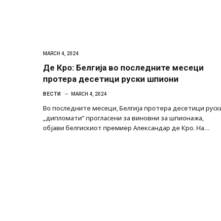
MARCH 4, 2024
Де Кро: Белгија во последните месеци
протера десетици руски шпиони
ВЕСТИ
MARCH 4, 2024
Во последните месеци, Белгија протера десетици руск
„дипломати“ прогласени за виновни за шпионажа,
објави белгискиот премиер Александар де Кро. На…