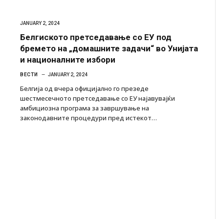
JANUARY 2, 2024
Белгиското претседавање со ЕУ под
бремето на „домашните задачи“ во Унијата
и националните избори
ВЕСТИ
JANUARY 2, 2024
Белгија од вчера официјално го презеде
шестмесечното претседавање со ЕУ најавувајќи
амбициозна програма за завршување на
законодавните процедури пред истекот…