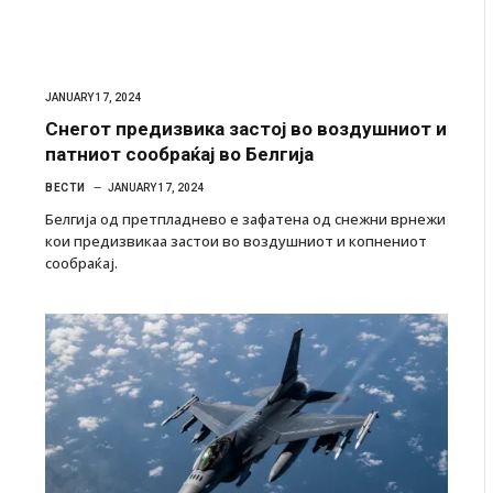
JANUARY 17, 2024
Снегот предизвика застој во воздушниот и
патниот сообраќај во Белгија
ВЕСТИ
JANUARY 17, 2024
Белгија од претпладнево е зафатена од снежни врнежи
кои предизвикаа застои во воздушниот и копнениот
сообраќај.
ресторан
Најмалку седум мртви во нападот врз училиште
ивот бил
во Тајланд
AUGUST 7, 2026