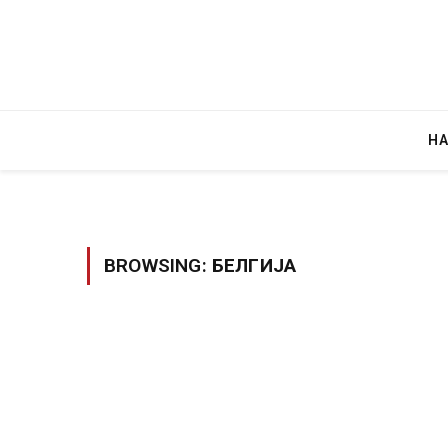
Н
BROWSING:
БЕЛГИЈА
Уште двајца починаа од повредите во 
во главниот град на Русуија – експлоз
завиткан како роденденски подарок
AUGUST 2, 2026