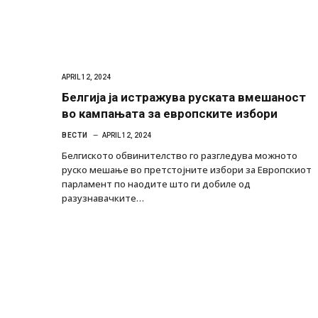
APRIL 12, 2024
Белгија ја истражува руската вмешаност
во кампањата за европските избори
ВЕСТИ
APRIL 12, 2024
Белгиското обвинителство го разгледува можното
руско мешање во претстојните избори за Европскиот
парламент по наодите што ги добиле од
разузнавачките…