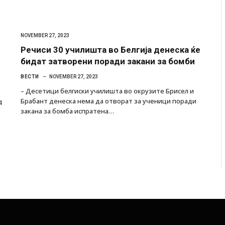
NOVEMBER 27, 2023
Речиси 30 училишта во Белгија денеска ќе
бидат затворени поради закани за бомби
ВЕСТИ
NOVEMBER 27, 2023
– Десетици белгиски училишта во окрузите Брисел и
Брабант денеска нема да отворат за ученици поради
4
закана за бомба испратена…