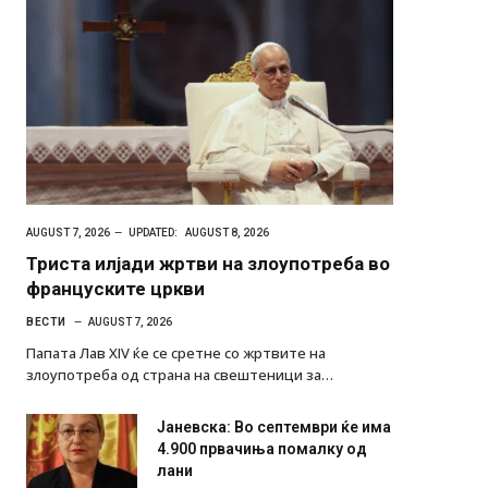
AUGUST 7, 2026
UPDATED:
AUGUST 8, 2026
Триста илјади жртви на злоупотреба во
француските цркви
ВЕСТИ
AUGUST 7, 2026
Папата Лав XIV ќе се сретне со жртвите на
злоупотреба од страна на свештеници за…
Јаневска: Во септември ќе има
4.900 првачиња помалку од
лани