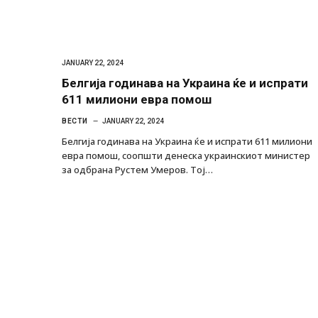
JANUARY 22, 2024
Белгија годинава на Украина ќе и испрати
611 милиони евра помош
ВЕСТИ
JANUARY 22, 2024
Белгија годинава на Украина ќе и испрати 611 милиони
евра помош, соопшти денеска украинскиот министер
за одбрана Рустем Умеров. Тој…
Уште двајца починаа од повредите во 
во главниот град на Русуија – експлоз
завиткан како роденденски подарок
AUGUST 2, 2026