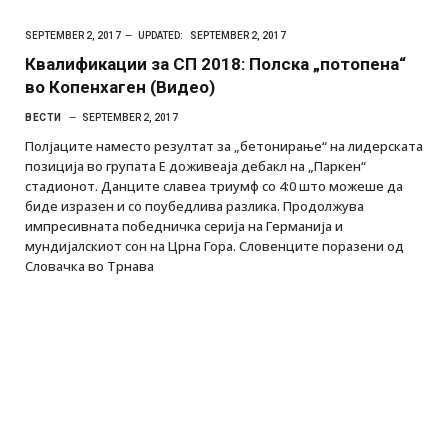
SEPTEMBER 2, 2017
UPDATED:
SEPTEMBER 2, 2017
Квалификации за СП 2018: Полска „потопена“
во Копенхаген (Видео)
ВЕСТИ
SEPTEMBER 2, 2017
Полјаците наместо резултат за „бетонирање“ на лидерската
позиција во групата Е доживеаја дебакл на „Паркен“
стадионот. Данците славеа триумф со 4:0 што можеше да
биде изразен и со поубедлива разлика. Продолжува
импресивната победничка серија на Германија и
мундијалскиот сон на Црна Гора. Словенците поразени од
Словачка во Трнава