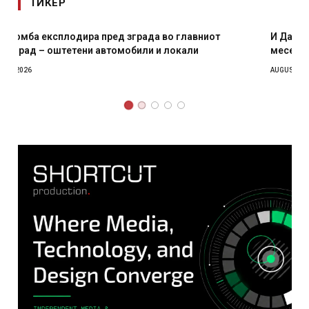
ТИКЕР
И Данска се милитарилизира – воведува нова 11-
месечна воена
AUGUST 4, 2026