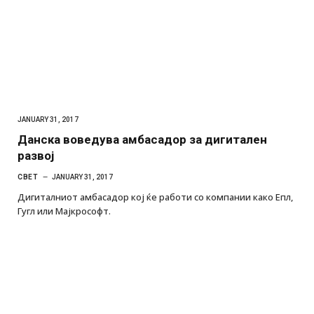
JANUARY 31, 2017
Данска воведува амбасадор за дигитален
развој
СВЕТ
JANUARY 31, 2017
Дигиталниот амбасадор кој ќе работи со компании како Епл,
Гугл или Мајкрософт.