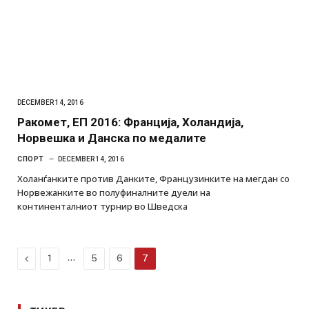
DECEMBER 14, 2016
Ракомет, ЕП 2016: Франција, Холандија,
Норвешка и Данска по медалите
СПОРТ
DECEMBER 14, 2016
Холанѓанките против Данките, Французинките на мегдан со
Норвежанките во полуфиналните дуели на
континенталниот турнир во Шведска
Previous
…
1
5
6
7