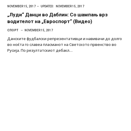
NOVEMBER 15, 2017
UPDATED:
NOVEMBER 15, 2017
„Луди“ Данци во Даблин: Со шампањ врз
водителот на „Евроспорт“ (Видео)
СПОРТ
NOVEMBER 15, 2017
Данските фудбалски репрезентативци и навивачи до долго
во ноќта го славеа пласманот на Светското првенство во
Русија. По резултатскиот дебакл…