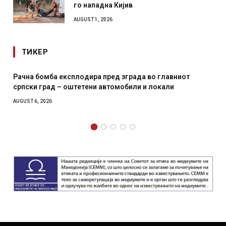
го нападна Кијив
AUGUST 1, 2026
ТИКЕР
И Данска се милитарилизира – воведува нова 11-
месечна воена
AUGUST 4, 2026