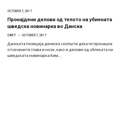
OCTOBER 7, 2017
Пронајдени делови од телото на убиената
шведска новинарка во Данска
СВЕТ
OCTOBER 7, 2017
Данската полиција денеска соопшти дека ги пронашла
отсечените глава и нозе, како и делови од облеката на
шведската новинарка Ким…