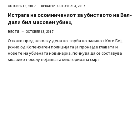
OCTOBER 13, 2017
UPDATED:
OCTOBER 13, 2017
Истрага на осомничениот за убиството на Вал-
дали бил масовен убиец
ВЕСТИ
OCTOBER 13, 2017
Откако пред неколку дена во торба во заливот Коге Беј,
јужно од Копенхаген полицијата ја пронајде главата и
нозете на убиената новинарка, почнува да се составува
мозаикот околу нејзината мистериозна смрт