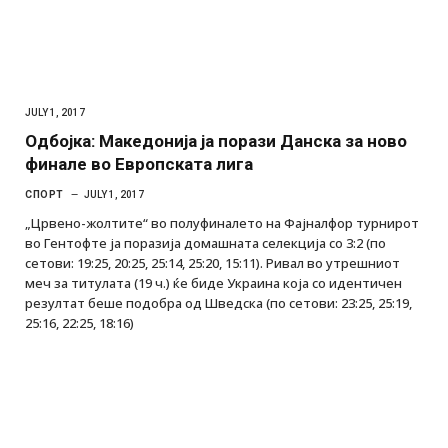
JULY 1, 2017
Одбојка: Македонија ја порази Данска за ново
финале во Европската лига
СПОРТ
JULY 1, 2017
„Црвено-жолтите“ во полуфиналето на Фајналфор турнирот
во Гентофте ја поразија домашната селекција со 3:2 (по
сетови: 19:25, 20:25, 25:14, 25:20, 15:11). Ривал во утрешниот
меч за титулата (19 ч.) ќе биде Украина која со идентичен
резултат беше подобра од Шведска (по сетови: 23:25, 25:19,
25:16, 22:25, 18:16)