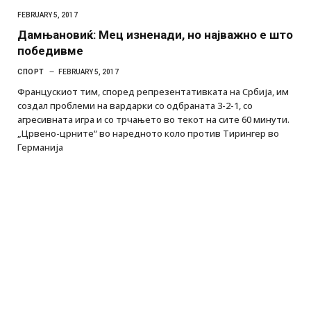
FEBRUARY 5, 2017
Дамњановиќ: Мец изненади, но најважно е што
победивме
СПОРТ
FEBRUARY 5, 2017
Францускиот тим, според репрезентативката на Србија, им
создал проблеми на вардарки со одбраната 3-2-1, со
агресивната игра и со трчањето во текот на сите 60 минути.
„Црвено-црните“ во наредното коло против Тирингер во
Германија