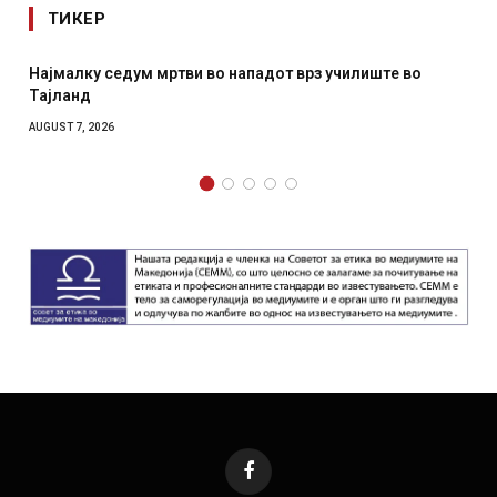
ТИКЕР
падот врз училиште во
СОЗИС: Украинците повеќе им ве
отколку на Зеленски
AUGUST 7, 2026
Facebook