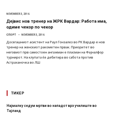
NOVEMBER 3, 2016
Дејвис нов тренер на ЖРК Вардар: Работа има,
одиме чекор по чекор
СПОРТ
NOVEMBER 3, 2016
Досегашниот асистент на Раул Гонзалез во РК Вардар е нов
тренер на женскиот ракометен првак. Приоритет во
неговиот прв самостоен ангажман е пласман на Фајналфор
турнирот. На клупата ќе дебитира во сабота против
Астраханочка во ЛШ
ТИКЕР
лиште во
СОЗИС: Украинците повеќе им веруваат на ген
отколку на Зеленски