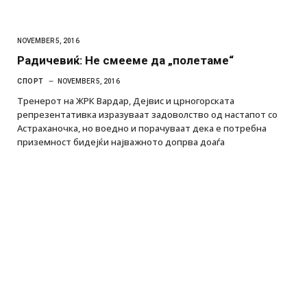
NOVEMBER 5, 2016
Радичевиќ: Не смееме да „полетаме“
СПОРТ
NOVEMBER 5, 2016
Тренерот на ЖРК Вардар, Дејвис и црногорската
репрезентативка изразуваат задоволство од настапот со
Астраханочка, но воедно и порачуваат дека е потребна
приземност бидејќи најважното допрва доаѓа