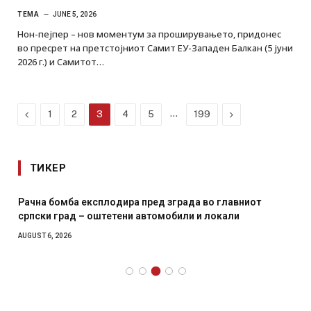
ТЕМА
JUNE 5, 2026
Нон-пејпер – нов моментум за проширувањето, придонес
во пресрет на претстојниот Самит ЕУ-Западен Балкан (5 јуни
2026 г.) и Самитот…
Previous
…
Next
1
2
3
4
5
199
ТИКЕР
Рачна бомба експлодира пред зграда во главниот
српски град – оштетени автомобили и локали
AUGUST 6, 2026