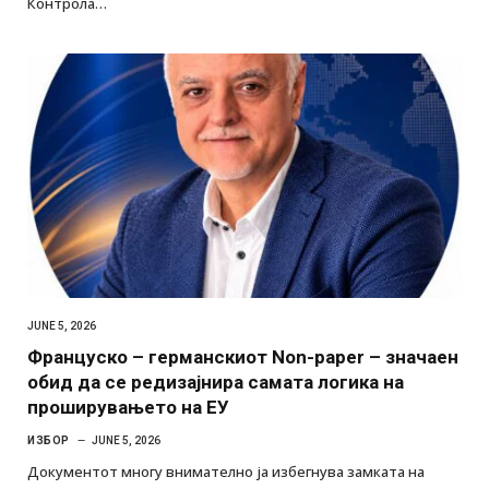
Контрола…
JUNE 5, 2026
Француско – германскиот Non-paper – значаен
обид да се редизајнира самата логика на
проширувањето на ЕУ
ИЗБОР
JUNE 5, 2026
Документот многу внимателно ја избегнува замката на