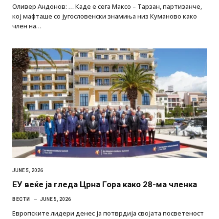
Оливер Андонов: … Каде е сега Максо – Тарзан, партизанче,
кој мафташе со југословенски знамиња низ Куманово како
член на…
JUNE 5, 2026
ЕУ веќе ја гледа Црна Гора како 28-ма членка
ВЕСТИ
JUNE 5, 2026
Европските лидери денес ја потврдија својата посветеност