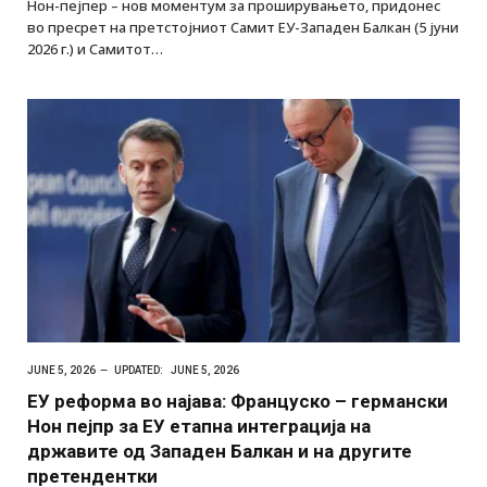
Нон-пејпер – нов моментум за проширувањето, придонес
во пресрет на претстојниот Самит ЕУ-Западен Балкан (5 јуни
2026 г.) и Самитот…
JUNE 5, 2026
UPDATED:
JUNE 5, 2026
ЕУ реформа во најава: Француско – германски
Нон пејпр за ЕУ етапна интеграција на
државите од Западен Балкан и на другите
претендентки