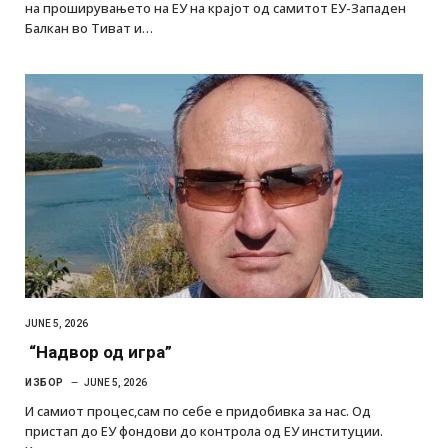
на проширувањето на ЕУ на крајот од самитот ЕУ-Западен
Балкан во Тиват и…
JUNE 5, 2026
“Надвор од игра”
ИЗБОР
JUNE 5, 2026
И самиот процес,сам по себе е придобивка за нас. Од
пристап до ЕУ фондови до контрола од ЕУ институции.