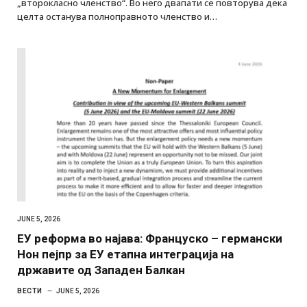
„второкласно членство“. Во него двапати се повторува дека
целта останува полноправното членство и…
JUNE 5, 2026
ЕУ реформа во најава: Француско – германски
Нон пејпр за ЕУ етапна интеграција на
државите од Западен Балкан
ВЕСТИ
JUNE 5, 2026