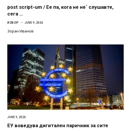
post script-um / Ее па, кога не не` слушавте,
сега …
ИЗБОР
JUNE 9, 2026
Зоран Иванов
JUNE 9, 2026
ЕУ воведува дигитален паричник за сите