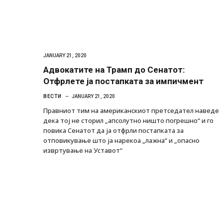
JANUARY 21, 2020
Aдвокатите на Трамп до Сенатот:
Отфрлете ја постапката за импичмент
ВЕСТИ
JANUARY 21, 2020
Правниот тим на американскиот претседател наведе
дека тој не сторил „апсолутно ништо погрешно“ и го
повика Сенатот да ја отфрли постапката за
отповикување што ја нарекоа „лажна“ и „опасно
извртување на Уставот“