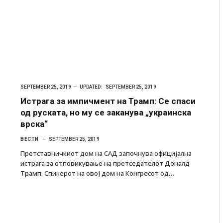
ресторан
Најмалку седум мртви во нападот врз училиште
ивот бил
во Тајланд
AUGUST 7, 2026
SEPTEMBER 25, 2019
UPDATED:
SEPTEMBER 25, 2019
Истрага за импичмент на Трамп: Се спаси
од руската, но му се заканува „украинска
врска“
ВЕСТИ
SEPTEMBER 25, 2019
Претставничкиот дом на САД започнува официјална
истрага за отповикување на претседателот Доналд
Трамп. Спикерот на овој дом на Конгресот од…