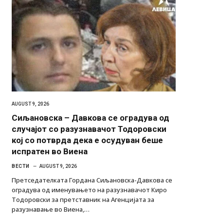
AUGUST 9, 2026
Сиљановска – Давкова се оградува од
случајот со разузнавачот Тодоровски
кој со потврда дека е осудуван беше
испратен во Виена
ВЕСТИ
AUGUST 9, 2026
Претседателката Гордана Сиљановска-Давкова се
оградува од именувањето на разузнавачот Киро
Тодоровски за претставник на Агенцијата за
разузнавање во Виена,…