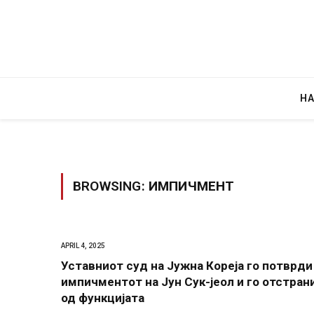
Н
BROWSING:
ИМПИЧМЕНТ
Уште двајца починаа од повредите во 
во главниот град на Русуија – експлоз
завиткан како роденденски подарок
APRIL 4, 2025
Уставниот суд на Јужна Кореја го потврди
AUGUST 2, 2026
импичментот на Јун Сук-јеол и го отстран
од функцијата