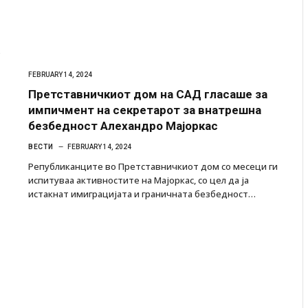
е
FEBRUARY 14, 2024
Претставничкиот дом на САД гласаше за
импичмент на секретарот за внатрешна
безбедност Алехандро Мајоркас
ВЕСТИ
FEBRUARY 14, 2024
Републиканците во Претставничкиот дом со месеци ги
испитуваа активностите на Мајоркас, со цел да ја
истакнат имиграцијата и граничната безбедност…