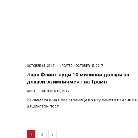
OCTOBER 15, 2017
UPDATED:
OCTOBER 15, 2017
Лари Флинт нуди 10 милиони долари за
докази за импичмент на Трамп
СВЕТ
OCTOBER 15, 2017
Рекламата е на цела страница во неделното издание н
Вашингтон пост
Next
1
2