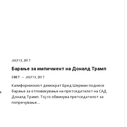
JULY 13, 2017
Барање за импичмент на Доналд Трамп
СВЕТ
JULY 13, 2017
Калифорнискиот демократ Бред Шерман поднесе
барање за отповикување на претседателот на САД
а
Доналд Трамп. Тој го обвинува претседателот за
попречување…