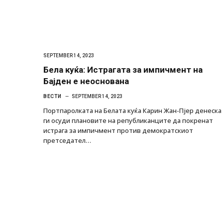
SEPTEMBER 14, 2023
Бела куќа: Истрагата за импичмент на
Бајден е неоснована
ВЕСТИ
SEPTEMBER 14, 2023
Портпаролката на Белата куќа Карин Жан-Пјер денеска
ги осуди плановите на републиканците да покренат
истрага за импичмент против демократскиот
претседател…