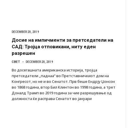
DECEMBER 20, 2019
Досие на импичменти за претседатели на
САД: Тројца отповикани, ниту еден
разрешен
СВЕТ
DECEMBER 20, 2019
Во досегашната американска историја, тројца
претседатели „паднаа“ во Претставничкиот дом на
Конгресот, но не и во Сенатот. Прв беше Ендрју Џонсон
во 1868 година, втор Бил Клинтон во 1998 година, а трет
Доналд Трамп во 2019 година за чие разрешување од
должноста ќе расправа Сенатот во јануари