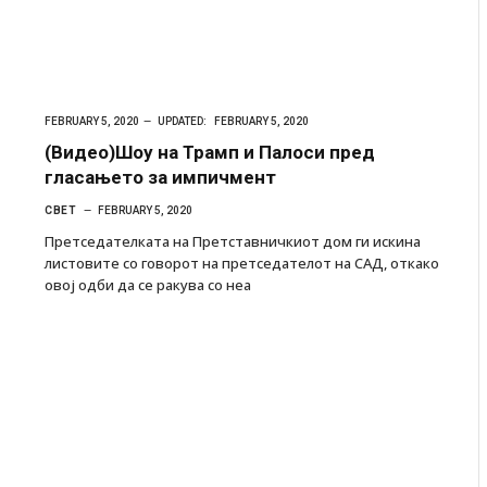
FEBRUARY 5, 2020
UPDATED:
FEBRUARY 5, 2020
(Видео)Шоу на Трамп и Палоси пред
гласањето за импичмент
СВЕТ
FEBRUARY 5, 2020
Претседателката на Претставничкиот дом ги искина
листовите со говорот на претседателот на САД, откако
овој одби да се ракува со неа