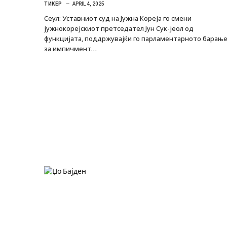
ТИКЕР
APRIL 4, 2025
Сеул: Уставниот суд на Јужна Кореја го смени
јужнокорејскиот претседател Јун Сук-јеол од
функцијата, поддржувајќи го парламентарното барањ
за импичмент…