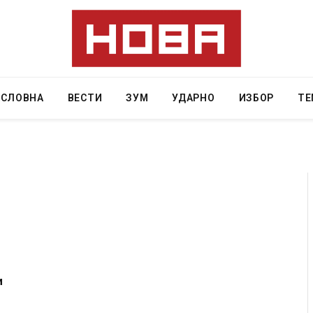
АСЛОВНА
ВЕСТИ
ЗУМ
УДАРНО
ИЗБОР
ТЕ
ресторан
Најмалку седум мртви во нападот врз училиште
ивот бил
во Тајланд
AUGUST 7, 2026
и