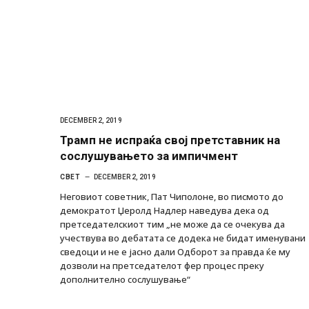
Уште двајца починаа од повредите во 
во главниот град на Русуија – експлоз
завиткан како роденденски подарок
AUGUST 2, 2026
DECEMBER 2, 2019
Трамп не испраќа свој претставник на
сослушувањето за импичмент
СВЕТ
DECEMBER 2, 2019
Неговиот советник, Пат Чиполоне, во писмото до
демократот Џеролд Надлер наведува дека од
претседателскиот тим „не може да се очекува да
учествува во дебатата се додека не бидат именувани
сведоци и не е јасно дали Одборот за правда ќе му
дозволи на претседателот фер процес преку
дополнително сослушување“