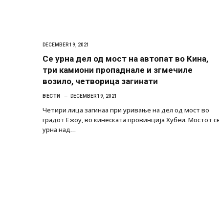
DECEMBER 19, 2021
Се урна дел од мост на автопат во Кина,
три камиони пропаднале и згмечиле
возило, четворица загинати
ВЕСТИ
DECEMBER 19, 2021
Четири лица загинаа при уривање на дел од мост во
градот Ежоу, во кинеската провинција Хубеи. Мостот с
урна над…
Уште двајца починаа од повредите во 
во главниот град на Русуија – експлоз
завиткан како роденденски подарок
AUGUST 2, 2026