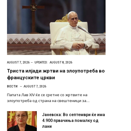
AUGUST 7, 2026
UPDATED:
AUGUST 8, 2026
Триста илјади жртви на злоупотреба во
француските цркви
ВЕСТИ
AUGUST 7, 2026
Папата Лав XIV ќе се сретне со жртвите на
злоупотреба од страна на свештеници за…
Јаневска: Во септември ќе има
4.900 првачиња помалку од
лани