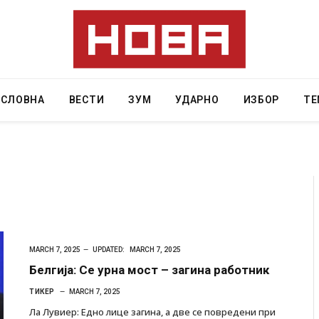
АСЛОВНА
ВЕСТИ
ЗУМ
УДАРНО
ИЗБОР
ТЕ
ресторан
Најмалку седум мртви во нападот врз училиште
ивот бил
во Тајланд
MARCH 7, 2025
UPDATED:
MARCH 7, 2025
AUGUST 7, 2026
Белгија: Се урна мост – загина работник
ТИКЕР
MARCH 7, 2025
Ла Лувиер: Едно лице загина, а две се повредени при