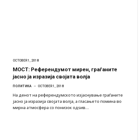
OCTOBER 1, 2018
МОСТ: Референдумот мирен, граѓаните
јасно ја изразија својата волја
ПОЛИТИКА
OCTOBER 1, 2018
На денот на референдумското изјаснување граѓаните
јасно ја изразија својата волја, а гласањето помина во
мирна атмосфера со понизок одѕив…