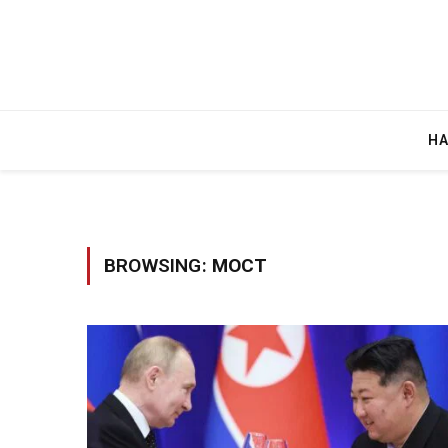
Н
BROWSING:
МОСТ
Уште двајца починаа од повредите во 
во главниот град на Русуија – експлоз
завиткан како роденденски подарок
AUGUST 2, 2026