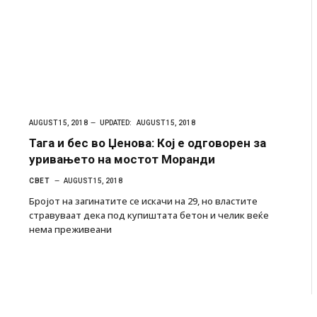
AUGUST 15, 2018
UPDATED:
AUGUST 15, 2018
Тага и бес во Џенова: Кој е одговорен за
уривањето на мостот Моранди
СВЕТ
AUGUST 15, 2018
Бројот на загинатите се искачи на 29, но властите
стравуваат дека под купиштата бетон и челик веќе
нема преживеани