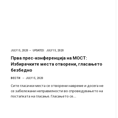
JULY 15, 2020
UPDATED:
JULY 15, 2020
Прва прес-конференција на МОСТ:
Избирачките места отворени, гласањето
безбедно
ВЕСТИ
JULY 15, 2020
Сите гласачки места се отворени навреме и досега не
се забележани неправилности во спроведувањето на
постапката на гласање. Гласањето се…