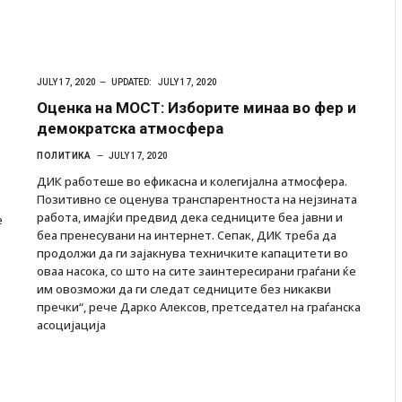
JULY 17, 2020
UPDATED:
JULY 17, 2020
Оценка на МОСТ: Изборите минаа во фер и
демократска атмосфера
ПОЛИТИКА
JULY 17, 2020
ДИК работеше во ефикасна и колегијална атмосфера.
Позитивно се оценува транспарентноста на нејзината
работа, имајќи предвид дека седниците беа јавни и
е
беа пренесувани на интернет. Сепак, ДИК треба да
продолжи да ги зајакнува техничките капацитети во
оваа насока, со што на сите заинтересирани граѓани ќе
им овозможи да ги следат седниците без никакви
ресторан
Најмалку седум мртви во нападот врз училиште
пречки“, рече Дарко Алексов, претседател на граѓанска
ивот бил
во Тајланд
асоцијација
AUGUST 7, 2026