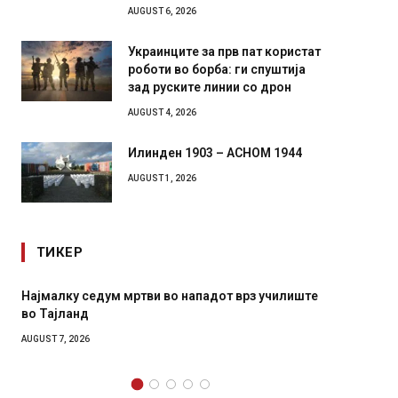
AUGUST 6, 2026
Украинците за прв пат користат
роботи во борба: ги спуштија
зад руските линии со дрон
AUGUST 4, 2026
Илинден 1903 – АСНОМ 1944
AUGUST 1, 2026
ТИКЕР
СОЗИС: Украинците повеќе им веруваат на
Рачна 
генералите отколку на Зеленски
главни
локали
AUGUST 7, 2026
AUGUST 6,