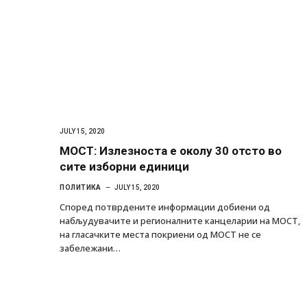
JULY 15, 2020
МОСТ: Излезноста е околу 30 отсто во
сите изборни единици
ПОЛИТИКА
JULY 15, 2020
Според потврдените информации добиени од
набљудувачите и регионалните канцеларии на МОСТ,
на гласачките места покриени од МОСТ не се
забележани…