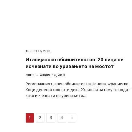
AUGUST 16, 2018
Италијанско обвинителство: 20 лица се
исчезнати во уривањето на мостот
СВЕТ
AUGUST 16, 2018
Регионалниот јавен обвинител на Џенова, Франческо
Коци денеска соопшти дека 20 лица и натаму се водат
како исчезнати по уривањето…
Next
1
2
3
4