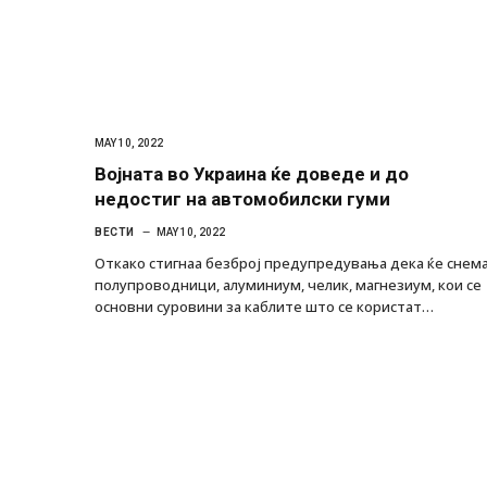
MAY 10, 2022
Војната во Украина ќе доведе и до
недостиг на автомобилски гуми
ВЕСТИ
MAY 10, 2022
Откако стигнаа безброј предупредувања дека ќе снем
полупроводници, алуминиум, челик, магнезиум, кои се
основни суровини за каблите што се користат…