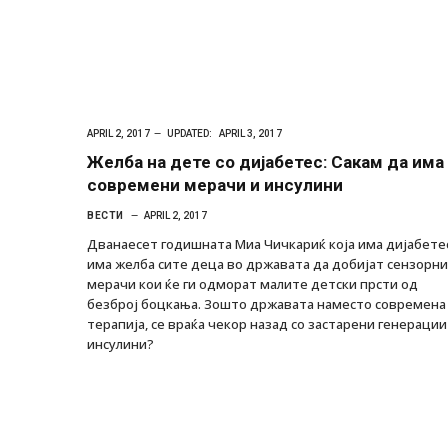
APRIL 2, 2017
UPDATED:
APRIL 3, 2017
Желба на дете со дијабетес: Сакам да има
современи мерачи и инсулини
ВЕСТИ
APRIL 2, 2017
Дванаесет годишната Миа Чичкариќ која има дијабете
има желба сите деца во државата да добијат сензорни
мерачи кои ќе ги одморат малите детски прсти од
безброј боцкања. Зошто државата наместо современа
терапија, се враќа чекор назад со застарени генерации
инсулини?