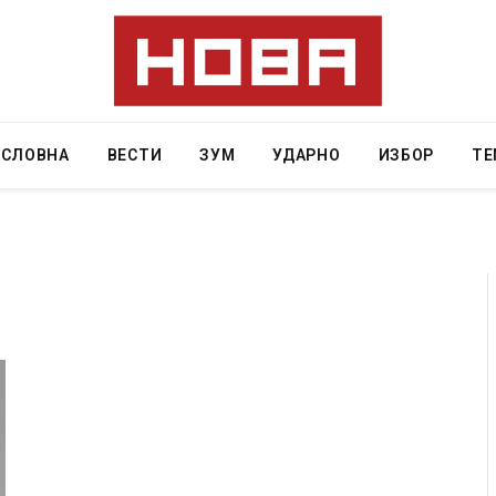
АСЛОВНА
ВЕСТИ
ЗУМ
УДАРНО
ИЗБОР
ТЕ
Детали за експлозијата во главниот град на
Русија – жена носела бомба, кој требало да
биде убиен?
AUGUST 2, 2026