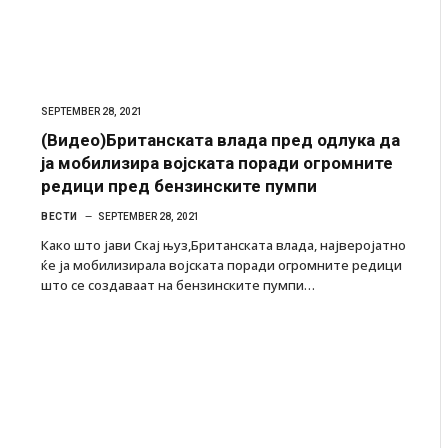
SEPTEMBER 28, 2021
(Видео)Британската влада пред одлука да
ја мобилизира војската поради огромните
редици пред бензинските пумпи
ВЕСТИ
SEPTEMBER 28, 2021
Како што јави Скај њуз,Британската влада, најверојатно
ќе ја мобилизирала војската поради огромните редици
што се создаваат на бензинските пумпи…
Детали за експлозијата во главниот град на
Русија – жена носела бомба, кој требало да
биде убиен?
AUGUST 2, 2026