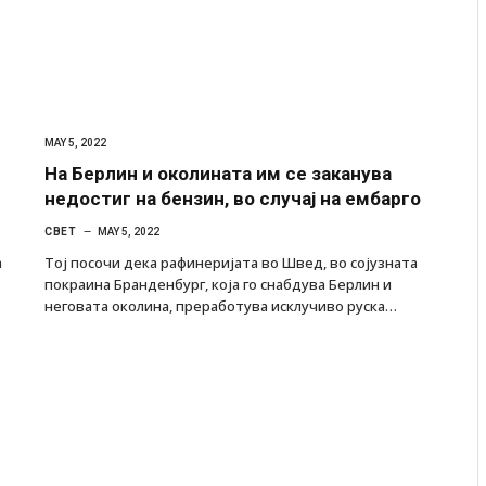
MAY 5, 2022
На Берлин и околината им се заканува
недостиг на бензин, во случај на ембарго
СВЕТ
MAY 5, 2022
а
Тој посочи дека рафинеријата во Швед, во сојузната
покраина Бранденбург, која го снабдува Берлин и
неговата околина, преработува исклучиво руска…