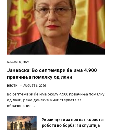
AUGUST 6, 2026
Јаневска: Во септември ќе има 4.900
првачиња помалку од лани
ВЕСТИ
AUGUST 6, 2026
Во септември ќе има околу 4.900 првачиња помалку
од лани, рече денеска министерката за
образование…
Украинците за прв пат користат
роботи во борба: ги спуштија