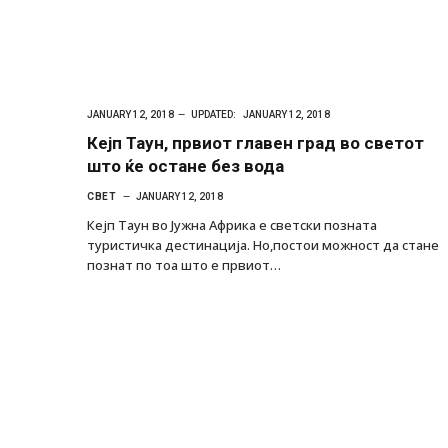
JANUARY 12, 2018
UPDATED:
JANUARY 12, 2018
Кејп Таун, првиот главен град во светот
што ќе остане без вода
СВЕТ
JANUARY 12, 2018
Кејп Таун во Јужна Африка е светски познатa
туристичка дестинација. Но,постои можност да стане
познат по тоа што е првиот…