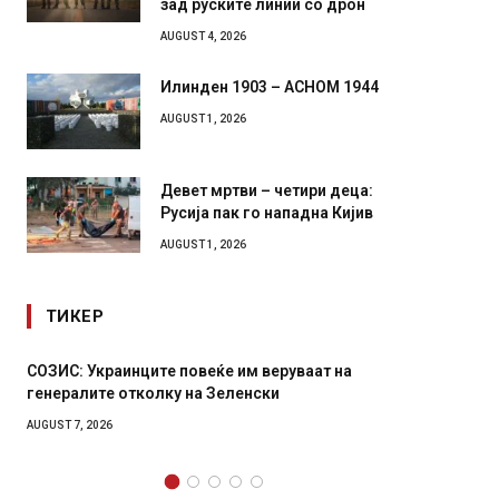
зад руските линии со дрон
AUGUST 4, 2026
Илинден 1903 – АСНОМ 1944
AUGUST 1, 2026
Девет мртви – четири деца:
Русија пак го нападна Кијив
AUGUST 1, 2026
ТИКЕР
СОЗИС: Украинците повеќе им веруваат на
Рачна 
генералите отколку на Зеленски
главни
локали
AUGUST 7, 2026
AUGUST 6,