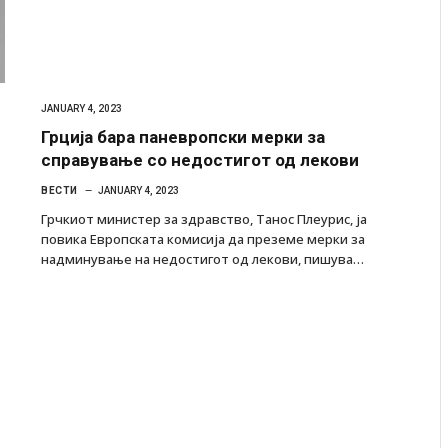
JANUARY 4, 2023
Грција бара паневропски мерки за
справување со недостигот од лекови
ВЕСТИ
JANUARY 4, 2023
Грчкиот министер за здравство, Танос Плеурис, ја
повика Европската комисија да преземе мерки за
надминување на недостигот од лекови, пишува…