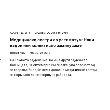
AUGUST 29, 2016
UPDATED:
AUGUST 30, 2016
Медицински сестри со ултиматум: Нови
кадри или колективно заминуваме
ПОЛИТИКА
AUGUST 29, 2016
с
На Кожното одделение, но и на други оддели во
болницата„8 Септември“ им се заканува опасност од
затворање бидејќи нема доволно медицински сестри
за нормално да се извршува работата.