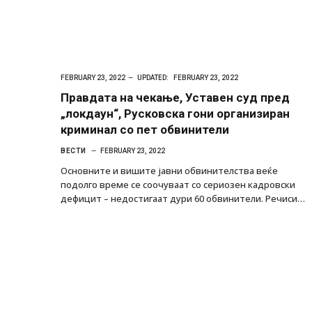
FEBRUARY 23, 2022
UPDATED:
FEBRUARY 23, 2022
Правдата на чекање, Уставен суд пред
„локдаун“, Русковска гони организиран
криминал со пет обвинители
ВЕСТИ
FEBRUARY 23, 2022
Основните и вишите јавни обвинителства веќе
подолго време се соочуваат со сериозен кадровски
дефицит – недостигаат дури 60 обвинители. Речиси…