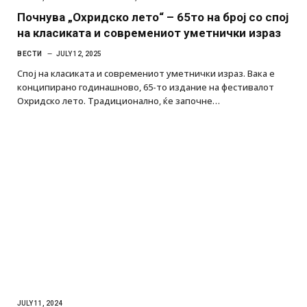
Почнува „Охридско лето“ – 65то на број со спој
на класиката и современиот уметнички израз
ВЕСТИ
JULY 12, 2025
Спој на класиката и современиот уметнички израз. Вака е
конципирано годинашново, 65-то издание на фестивалот
Охридско лето. Традиционално, ќе започне…
JULY 11, 2024