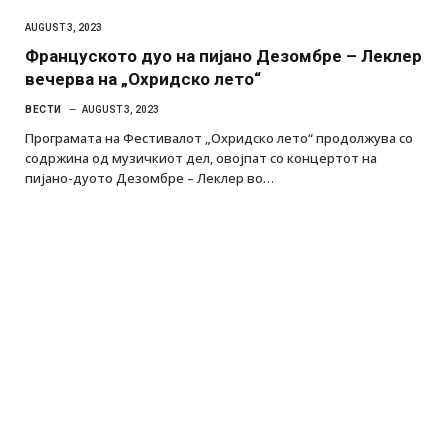
AUGUST 3, 2023
Француското дуо на пијано Дезомбре – Леклер
вечерва на „Охридско лето“
ВЕСТИ
AUGUST 3, 2023
Програмата на Фестивалот „Охридско лето“ продолжува со
содржина од музичкиот дел, овојпат со концертот на
пијано-дуото Дезомбре – Леклер во…