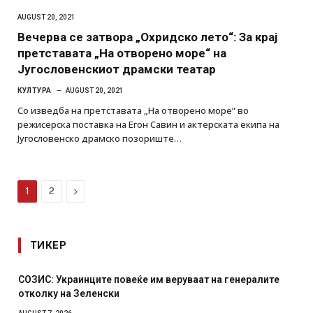
AUGUST 20, 2021
Вечерва се затвора „Охридско лето“: За крај
претставата „На отворено море“ на
Југословенскиот драмски театар
КУЛТУРА
AUGUST 20, 2021
Со изведба на претставата „На отворено море“ во
режисерска поставка на Егон Савин и актерската екипа на
Југословенско драмско позориште…
Next
1
2
ТИКЕР
СОЗИС: Украинците повеќе им веруваат на генералите
отколку на Зеленски