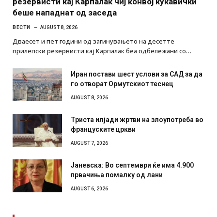
резервисти кај Карпалак чиј конвој кукавички
беше нападнат од заседа
ВЕСТИ
AUGUST 8, 2026
Дваесет и пет години од загинувањето на десетте
прилепски резервисти кај Карпалак беа одбележани со…
Иран постави шест услови за САД за да
го отворат Ормутскиот теснец
AUGUST 8, 2026
Триста илјади жртви на злоупотреба во
француските цркви
AUGUST 7, 2026
Јаневска: Во септември ќе има 4.900
првачиња помалку од лани
AUGUST 6, 2026