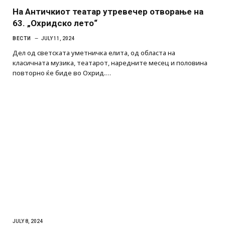
На Античкиот театар утревечер отворање на
63. „Охридско лето“
ВЕСТИ
JULY 11, 2024
Дел од светската уметничка елита, од областа на
класичната музика, театарот, наредните месец и половина
повторно ќе биде во Охрид.…
JULY 8, 2024