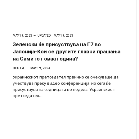
MAY 19, 2023
UPDATED:
MAY 19, 2023
Зеленски ќе присуствува на Г7 во
Јапонија-Кои се другите главни прашања
на Самитот оваа година?
ВЕСТИ
MAY 19, 2023
Украинскиот претседател првично се очекуваше да
учествува преку видео конференција, но сега ќе
присуствува на седницата во недела. Украинскиот
претседател…