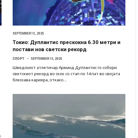
SEPTEMBER 15, 2025
р
Токио: Дуплантис прескокна 6.30 метри и
постави нов светски рекорд
СПОРТ
SEPTEMBER 15, 2025
Шведскиот атлетичар Арманд Дуплантис го собори
светскиот рекорд во скок со стап по 14 пат во својата
блескава кариера, откако…
и