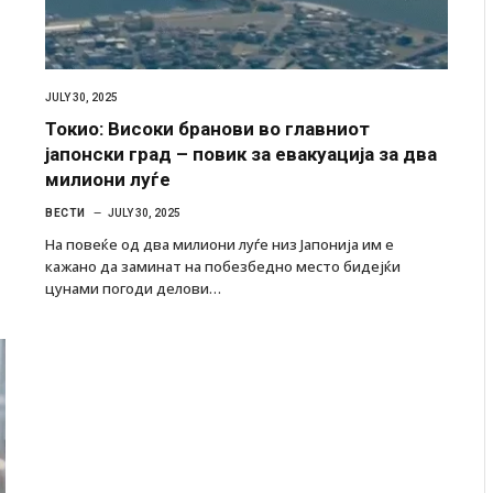
JULY 30, 2025
Токио: Високи бранови во главниот
јапонски град – повик за евакуација за два
милиони луѓе
ВЕСТИ
JULY 30, 2025
На повеќе од два милиони луѓе низ Јапонија им е
кажано да заминат на побезбедно место бидејќи
цунами погоди делови…