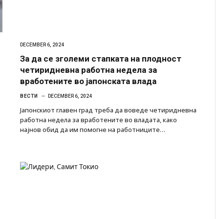
DECEMBER 6, 2024
За да се зголеми стапката на плодност
четиридневна работна недела за
вработените во јапонската влада
ВЕСТИ
DECEMBER 6, 2024
Јапонскиот главен град треба да воведе четиридневна
работна недела за вработените во владата, како
најнов обид да им помогне на работниците…
 Крит, …
Рачна бомба експлодира пред зграда во
главниот српски град – оштетени автомобили и
локали
AUGUST 6, 2026