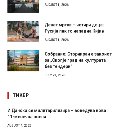
AUGUST 1, 2026
Девет мртви – четири деца:
Русија пак го нападна Кијив
AUGUST 1, 2026
Собрание: Сторниран е законот
за „Скопје град на културата
без тендери“
JULY 29, 2026
ТИКЕР
И Данска се милитарилизира – воведува нова
Уште д
11-месечна воена
во глав
завитк
AUGUST 4, 2026
AUGUST 2,