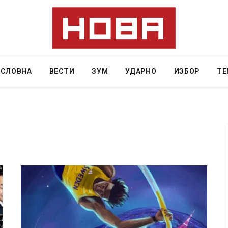
АСЛОВНА
ВЕСТИ
ЗУМ
УДАРНО
ИЗБОР
ТЕ
 Крит, …
Рачна бомба експлодира пред зграда во
главниот српски град – оштетени автомобили и
локали
AUGUST 6, 2026