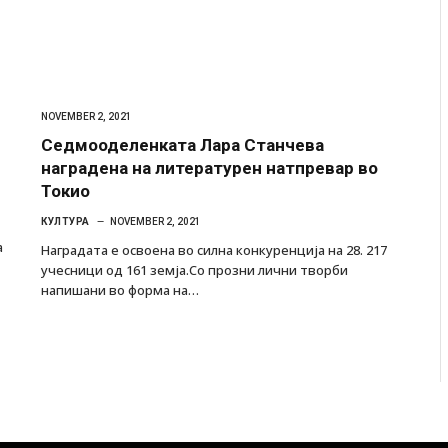
NOVEMBER 2, 2021
Седмооделенката Лара Станчева
наградена на литературен натпревар во
Токио
КУЛТУРА
NOVEMBER 2, 2021
а
Наградата е освоена во силна конкуренција на 28. 217
учесници од 161 земја.Со прозни лични творби
напишани во форма на…