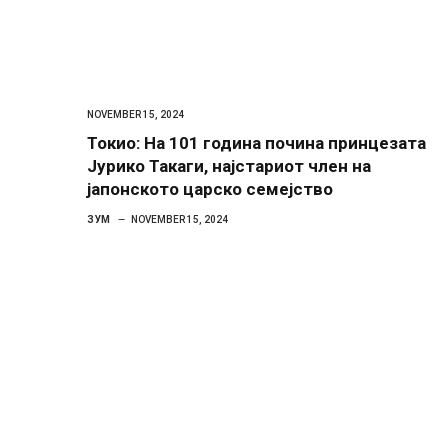
NOVEMBER 15, 2024
Токио: На 101 година почина принцезата
Јурико Такаги, најстариот член на
јапонското царско семејство
ЗУМ
NOVEMBER 15, 2024