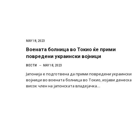
MAY 18, 2023
Воената болница во Токио ќе прими
повредени украински војници
ВЕСТИ
MAY 18, 2023
Јапонија е подготвена да прими повредени украински
војници во воената болница во Токио, изјави денеска
висок член на јапонската владејачка…