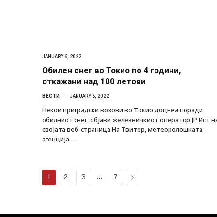
JANUARY 6, 2022
Обилен снег во Токио по 4 години,
откажани над 100 летови
ВЕСТИ
JANUARY 6, 2022
Некои приградски возови во Токио доцнеа поради
обилниот снег, објави железничкиот оператор ЈР Ист н
својата веб-страница.На Твитер, метеоролошката
агенција…
…
Next
1
2
3
7