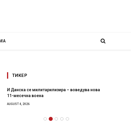
МА
ТИКЕР
И Данска се милитарилизира – воведува нова
Уште д
11-месечна воена
во глав
завитк
AUGUST 4, 2026
AUGUST 2,