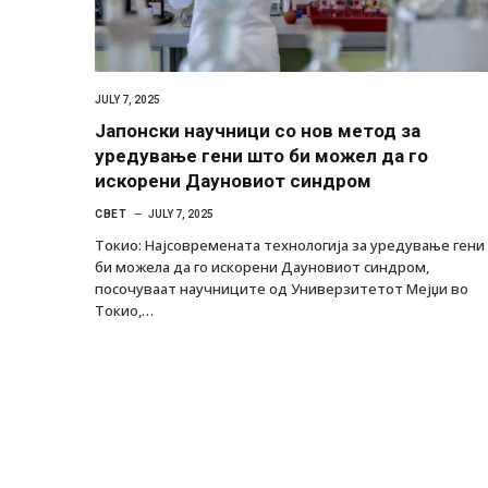
JULY 7, 2025
Јапонски научници со нов метод за
уредување гени што би можел да го
искорени Дауновиот синдром
СВЕТ
JULY 7, 2025
Токио: Најсовремената технологија за уредување гени
би можела да го искорени Дауновиот синдром,
посочуваат научниците од Универзитетот Мејџи во
Токио,…
Грција: Горат Парос, Андрос, Калимнос,
JULY 30, 2026