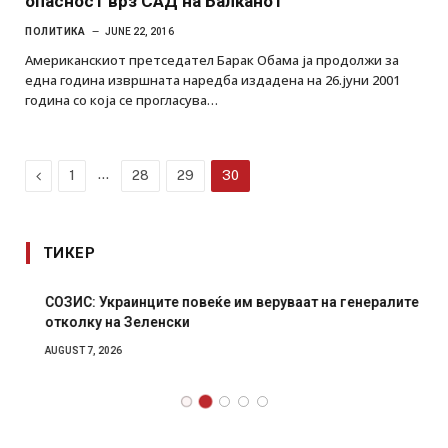
опасност врз САД на Балканот
ПОЛИТИКА
JUNE 22, 2016
Американскиот претседател Барак Обама ја продолжи за
една година извршната наредба издадена на 26.јуни 2001
година со која се прогласува…
Previous
…
1
28
29
30
ТИКЕР
СОЗИС: Украинците повеќе им веруваат на генералите
отколку на Зеленски
AUGUST 7, 2026