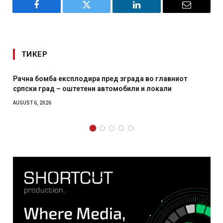
Facebook
Twitter
LinkedIn
Email
ТИКЕР
иот
И Данска се милитарилизира – воведува нова 11-
месечна воена
AUGUST 4, 2026