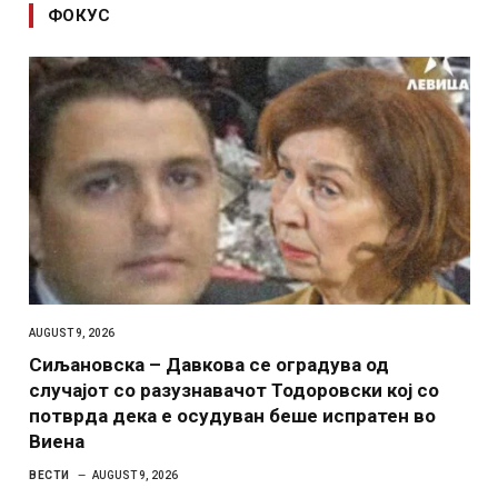
ФОКУС
AUGUST 9, 2026
Сиљановска – Давкова се оградува од
случајот со разузнавачот Тодоровски кој со
потврда дека е осудуван беше испратен во
Виена
ВЕСТИ
AUGUST 9, 2026