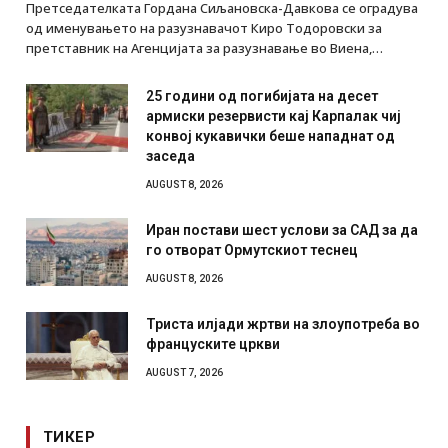
Претседателката Гордана Сиљановска-Давкова се оградува
од именувањето на разузнавачот Киро Тодоровски за
претставник на Агенцијата за разузнавање во Виена,…
25 години од погибијата на десет
армиски резервисти кај Карпалак чиј
конвој кукавички беше нападнат од
заседа
AUGUST 8, 2026
Иран постави шест услови за САД за да
го отворат Ормутскиот теснец
AUGUST 8, 2026
Триста илјади жртви на злоупотреба во
француските цркви
AUGUST 7, 2026
ТИКЕР