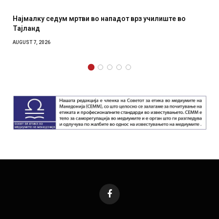
Најмалку седум мртви во нападот врз училиште во
СОЗ
Тајланд
отк
AUGUST 7, 2026
AUGUS
Facebook