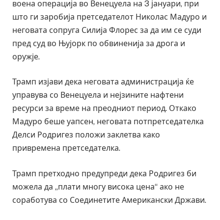
воена операција во Венецуела на 3 јануари, при
што ги заробија претседателот Николас Мадуро и
неговата сопруга Силија Флорес за да им се суди
пред суд во Њујорк по обвиненија за дрога и
оружје.
Трамп изјави дека неговата администрација ќе
управува со Венецуела и нејзините нафтени
ресурси за време на преодниот период. Откако
Мадуро беше уапсен, неговата потпретседателка
Делси Родригез положи заклетва како
привремена претседателка.
Трамп претходно предупреди дека Родригез би
можела да „плати многу висока цена“ ако не
соработува со Соединетите Американски Држави.