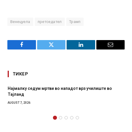
Венецуела
претседател
Трамп
Facebook
Twitter
LinkedIn
Email
ТИКЕР
 мртви во нападот врз училиште во
СОЗИС: Украинците
отколку на Зеленс
AUGUST 7, 2026