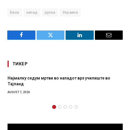
База
напад
руска
Украина
Facebook
Twitter
LinkedIn
Email
ТИКЕР
 нападот врз училиште во
СОЗИС: Украинците повеќе им
отколку на Зеленски
AUGUST 7, 2026