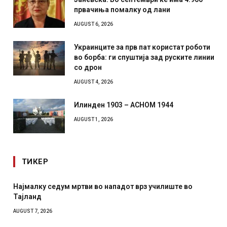
првачиња помалку од лани
AUGUST 6, 2026
Украинците за прв пат користат роботи
во борба: ги спуштија зад руските линии
со дрон
AUGUST 4, 2026
Илинден 1903 – АСНОМ 1944
AUGUST 1, 2026
ТИКЕР
у седум мртви во нападот врз училиште во
СОЗИС: Укра
отколку на
2026
AUGUST 7, 2026