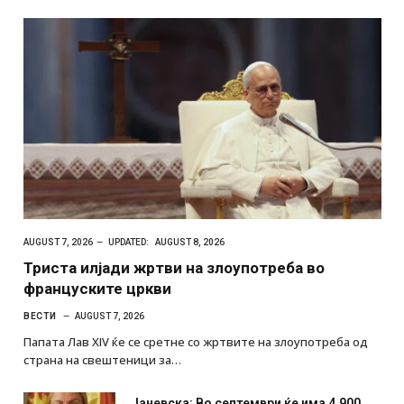
AUGUST 7, 2026
UPDATED:
AUGUST 8, 2026
Триста илјади жртви на злоупотреба во
француските цркви
ВЕСТИ
AUGUST 7, 2026
Папата Лав XIV ќе се сретне со жртвите на злоупотреба од
страна на свештеници за…
Јаневска: Во септември ќе има 4.900