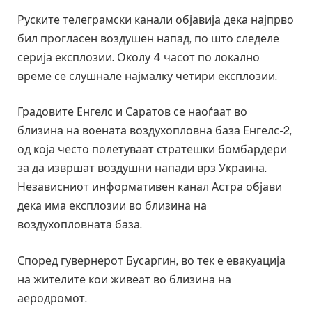
Руските телеграмски канали објавија дека најпрво
бил прогласен воздушен напад, по што следеле
серија експлозии. Околу 4 часот по локално
време се слушнале најмалку четири експлозии.
Градовите Енгелс и Саратов се наоѓаат во
близина на воената воздухопловна база Енгелс-2,
од која често полетуваат стратешки бомбардери
за да извршат воздушни напади врз Украина.
Независниот информативен канал Астра објави
дека има експлозии во близина на
воздухопловната база.
Според гувернерот Бусаргин, во тек е евакуација
на жителите кои живеат во близина на
аеродромот.