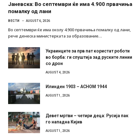
Јаневска: Во септември ќе има 4.900 првачиња
помалку од лани
ВЕСТИ
AUGUST 6, 2026
Во септември ќе има околу 4.900 првачиња помалку од лани,
рече денеска министерката за образование…
Украинците за прв пат користат роботи
во борба: ги спуштија зад руските линии
со дрон
AUGUST 4, 2026
Илинден 1903 – АСНОМ 1944
AUGUST 1, 2026
Девет мртви – четири деца: Русија пак
го нападна Кијив
AUGUST 1, 2026