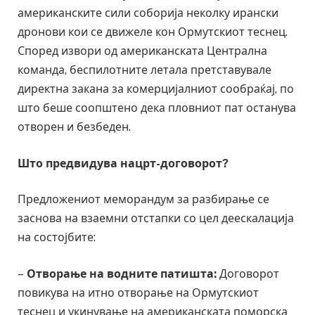
американските сили соборија неколку ирански
дронови кои се движеле кон Ормутскиот теснец.
Според извори од американската Централна
команда, беспилотните летала претставувале
директна закана за комерцијалниот сообраќај, по
што беше соопштено дека пловниот пат останува
отворен и безбеден.
Што предвидува нацрт-договорот?
Предложениот меморандум за разбирање се
заснова на взаемни отстапки со цел деескалација
на состојбите:
–
Отворање на водните патишта:
Договорот
повикува на итно отворање на Ормутскиот
теснец и укинување на американската поморска