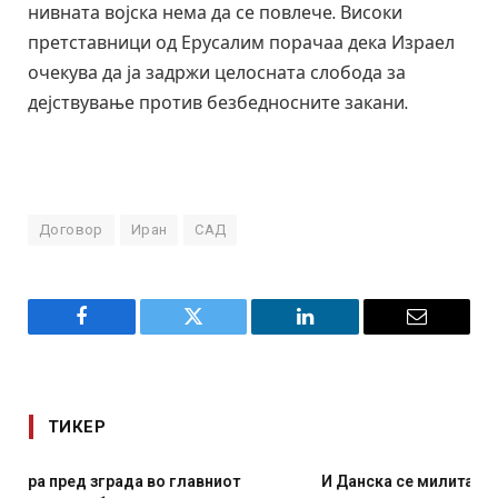
нивната војска нема да се повлече. Високи
претставници од Ерусалим порачаа дека Израел
очекува да ја задржи целосната слобода за
дејствување против безбедносните закани.
Договор
Иран
САД
Facebook
Twitter
LinkedIn
Email
ТИКЕР
И Данска се милитарилизира – воведува нова 11-