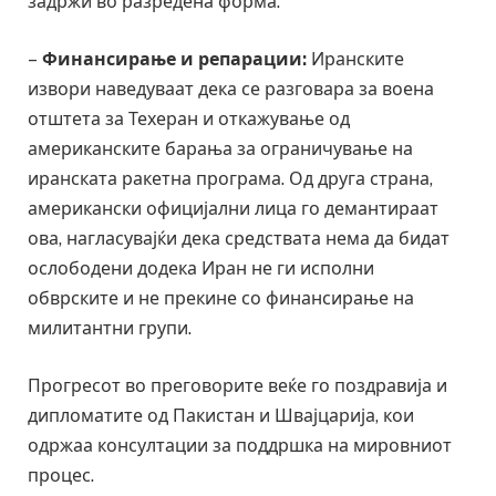
задржи во разредена форма.
–
Финансирање и репарации:
Иранските
извори наведуваат дека се разговара за воена
отштета за Техеран и откажување од
американските барања за ограничување на
иранската ракетна програма. Од друга страна,
американски официјални лица го демантираат
ова, нагласувајќи дека средствата нема да бидат
ослободени додека Иран не ги исполни
обврските и не прекине со финансирање на
милитантни групи.
Прогресот во преговорите веќе го поздравија и
дипломатите од Пакистан и Швајцарија, кои
одржаа консултации за поддршка на мировниот
процес.