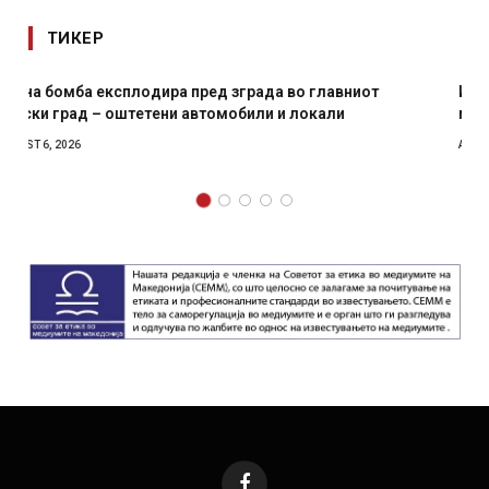
ТИКЕР
И Данска се милитарилизира – воведува нова 11-
месечна воена
AUGUST 4, 2026