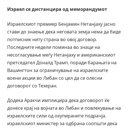
Израел се дистанцира од меморандумот
Израелскиот премиер Бенјамин Нетанјаху јасно
стави до знаење дека неговата земја нема да биде
потписник ниту страна во овој договор.
Последните недели поминаа во знаци на
несогласување меѓу Нетанјаху и американскиот
претседател Доналд Трамп, поради барањата на
Вашингтон за ограничување на израелските
воени акции во Либан со цел да се олесни
договорот со Техеран.
Додека Аракчи имплицира дека договорот ќе
донесе крај на војната во Либан и повлекување на
израелските сили од окупираните подрачја,
израелскиот министер за одбрана соопшти дека