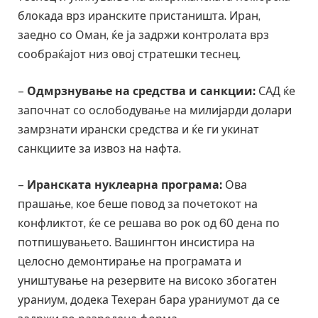
блокада врз иранските пристаништа. Иран,
заедно со Оман, ќе ја задржи контролата врз
сообраќајот низ овој стратешки теснец.
–
Одмрзнување на средства и санкции:
САД ќе
започнат со ослободување на милијарди долари
замрзнати ирански средства и ќе ги укинат
санкциите за извоз на нафта.
–
Иранската нуклеарна програма:
Ова
прашање, кое беше повод за почетокот на
конфликтот, ќе се решава во рок од 60 дена по
потпишувањето. Вашингтон инсистира на
целосно демонтирање на програмата и
уништување на резервите на високо збогатен
ураниум, додека Техеран бара ураниумот да се