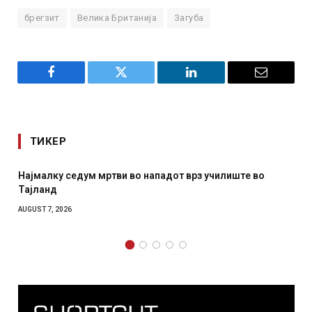
брегзит
Велика Британија
Загуба
Facebook
Twitter
LinkedIn
Email
ТИКЕР
падот врз училиште во
СОЗИС: Украинците повеќе им ве
отколку на Зеленски
AUGUST 7, 2026