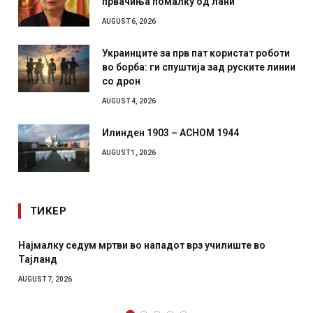
првачиња помалку од лани
AUGUST 6, 2026
Украинците за прв пат користат роботи
во борба: ги спуштија зад руските линии
со дрон
AUGUST 4, 2026
Илинден 1903 – АСНОМ 1944
AUGUST 1, 2026
ТИКЕР
у седум мртви во нападот врз училиште во
СОЗИС: Укра
отколку на
2026
AUGUST 7, 2026