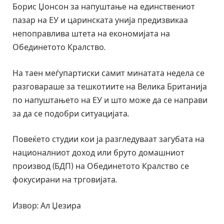
Борис Џонсон за напуштање на единствениот
пазар на ЕУ и царинската унија предизвикаа
непоправлива штета на економијата на
Обединетото Кралство.
На таен меѓупартиски самит минатата недела се
разговараше за тешкотиите на Велика Британија
по напуштањето на ЕУ и што може да се направи
за да се подобри ситуацијата.
Повеќето студии кои ја разгледуваат загубата на
националниот доход или бруто домашниот
производ (БДП) на Обединетото Кралство се
фокусирани на трговијата.
Извор: Ал Џезира