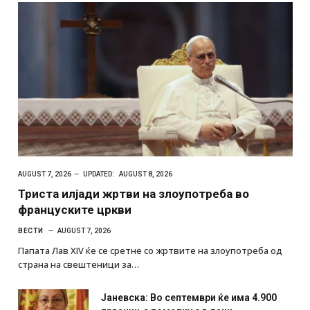
AUGUST 7, 2026
UPDATED:
AUGUST 8, 2026
Триста илјади жртви на злоупотреба во
француските цркви
ВЕСТИ
AUGUST 7, 2026
Папата Лав XIV ќе се сретне со жртвите на злоупотреба од
страна на свештеници за…
Јаневска: Во септември ќе има 4.900