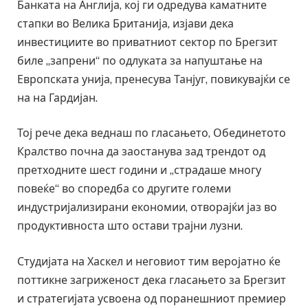
Банката на Англија, кој ги одредува каматните
стапки во Велика Британија, изјави дека
инвестициите во приватниот сектор по Брегзит
биле „запрени“ по одлуката за напуштање на
Европската унија, пренесува Танјуг, повикувајќи се
на на Гардијан.
Тој рече дека веднаш по гласањето, Обединетото
Кралство почна да заостанува зад трендот од
претходните шест години и „страдаше многу
повеќе“ во споредба со другите големи
индустријализирани економии, отворајќи јаз во
продуктивноста што остави трајни лузни.
Студијата на Хаскел и неговиот тим веројатно ќе
поттикне загриженост дека гласањето за Брегзит
и стратегијата усвоена од поранешниот премиер