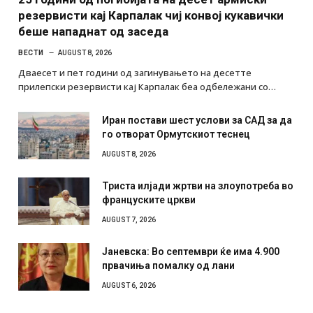
резервисти кај Карпалак чиј конвој кукавички
беше нападнат од заседа
ВЕСТИ
AUGUST 8, 2026
Дваесет и пет години од загинувањето на десетте
прилепски резервисти кај Карпалак беа одбележани со…
Иран постави шест услови за САД за да
го отворат Ормутскиот теснец
AUGUST 8, 2026
Триста илјади жртви на злоупотреба во
француските цркви
AUGUST 7, 2026
Јаневска: Во септември ќе има 4.900
првачиња помалку од лани
AUGUST 6, 2026