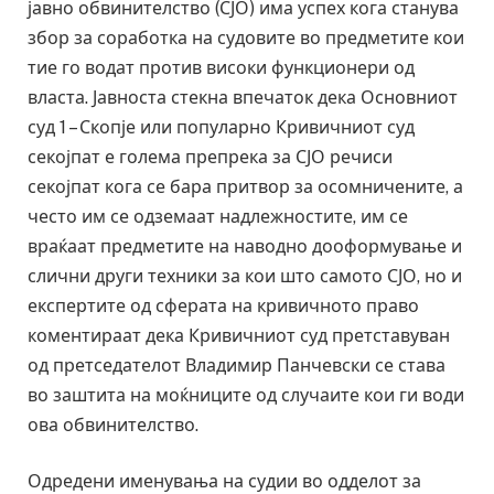
јавно обвинителство (СЈО) има успех кога станува
збор за соработка на судовите во предметите кои
тие го водат против високи функционери од
власта. Јавноста стекна впечаток дека Основниот
суд 1 – Скопје или популарно Кривичниот суд
секојпат е голема препрека за СЈО речиси
секојпат кога се бара притвор за осомничените, а
често им се одземаат надлежностите, им се
враќаат предметите на наводно дооформување и
слични други техники за кои што самото СЈО, но и
експертите од сферата на кривичното право
коментираат дека Кривичниот суд претставуван
од претседателот Владимир Панчевски се става
во заштита на моќниците од случаите кои ги води
ова обвинителство.
Одредени именувања на судии во одделот за