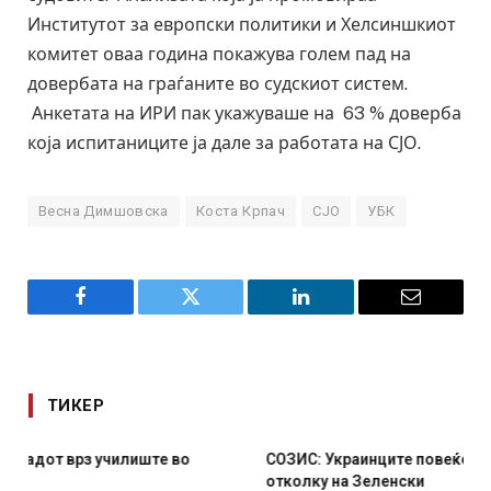
Институтот за европски политики и Хелсиншкиот
комитет оваа година покажува голем пад на
довербата на граѓаните во судскиот систем.
Анкетата на ИРИ пак укажуваше на 63 % доверба
која испитаниците ја дале за работата на СЈО.
Весна Димшовска
Коста Крпач
СЈО
УБК
Facebook
Twitter
LinkedIn
Email
ТИКЕР
СОЗИС: Украинците повеќе им веруваат на генералите
отколку на Зеленски