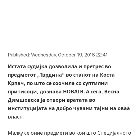
Published: Wednesday, October 19, 2016 22:41
Истата судијка дозволила и претрес во
предметот „Тврдина“ во станот на Коста
Крпач, по што се соочила со суптилни
притисоци, дознава НОВАТВ. А сега, Весна
Димшовска ја отвори вратата во
институцијата на добро чувани тајни на оваа
власт.
Малку се оние предмети во кои што Специјалното