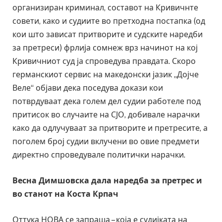
организиран криминал, составот на Кривичнте
совети, како и судиите во претходна постапка (од
кои што зависат притворите и судските наредби
за претреси) фрлија сомнеж врз начинот на кој
Кривичниот суд ја спроведува правдата. Скоро
германскиот сервис на македонски јазик „Дојче
Веле“ објави дека поседува докази кои
потврдуваат дека голем дел судии работеле под
притисок во случаите на СЈО, добивале нарачки
како да одлучуваат за притворите и претресите, а
поголем број судии вклучени во овие предмети
директно спроведувале политички нарачки.
Весна Димшовска дала наредба за претрес и
во станот на Коста Крпач
Оттука НОВА се запраша – која е судијката на