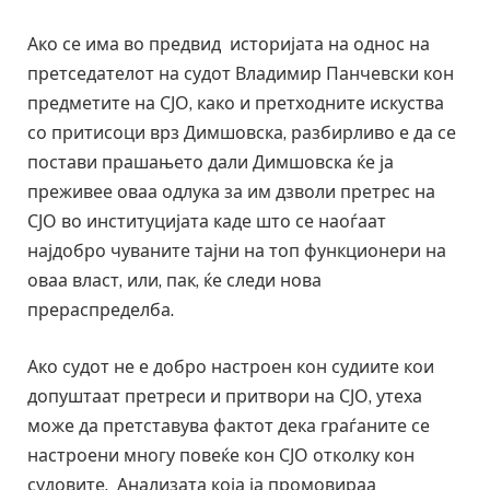
Ако се има во предвид историјата на однос на
претседателот на судот Владимир Панчевски кон
предметите на СЈО, како и претходните искуства
со притисоци врз Димшовска, разбирливо е да се
постави прашањето дали Димшовска ќе ја
преживее оваа одлука за им дзволи претрес на
СЈО во институцијата каде што се наоѓаат
најдобро чуваните тајни на топ функционери на
оваа власт, или, пак, ќе следи нова
прераспределба.
Ако судот не е добро настроен кон судиите кои
допуштаат претреси и притвори на СЈО, утеха
може да претставува фактот дека граѓаните се
настроени многу повеќе кон СЈО отколку кон
судовите. Анализата која ја промовираа