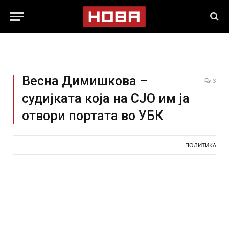
Весна Димишкова –
6
судијката која на СЈО им ја
отвори портата во УБК
ПОЛИТИКА