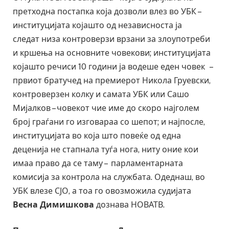
претходна постапка која дозволи влез во УБК –
институцијата којашто од независноста ја
следат низа контроверзи врзани за злоупотреби
и кршења на основните човекови; институцијата
којашто речиси 10 години ја водеше еден човек –
првиот братучед на премиерот Никола Груевски,
контроверзен колку и самата УБК или Сашо
Мијалков – човекот чие име до скоро најголем
број граѓани го изговараа со шепот; и најпосле,
институцијата во која што повеќе од една
деценија не стапнала туѓа нога, ниту оние кои
имаа право да се таму – парламентарната
комисија за контрола на службата. Одеднаш, во
УБК влезе СЈО, а тоа го овозможила судијата
Весна Димишкова
дознава НОВАТВ.