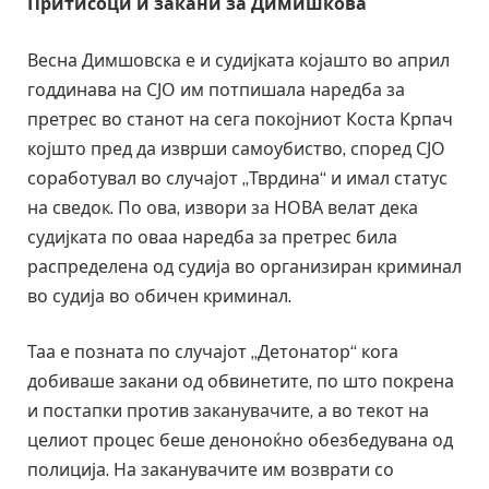
Притисоци и закани за Димишкова
Весна Димшовска е и судијката којашто во април
годдинава на СЈО им потпишала наредба за
претрес во станот на сега покојниот Коста Крпач
којшто пред да изврши самоубиство, според СЈО
соработувал во случајот „Тврдина“ и имал статус
на сведок. По ова, извори за НОВА велат дека
судијката по оваа наредба за претрес била
распределена од судија во организиран криминал
во судија во обичен криминал.
Таа е позната по случајот „Детонатор“ кога
добиваше закани од обвинетите, по што покрена
и постапки против заканувачите, а во текот на
целиот процес беше деноноќно обезбедувана од
полиција. На заканувачите им возврати со