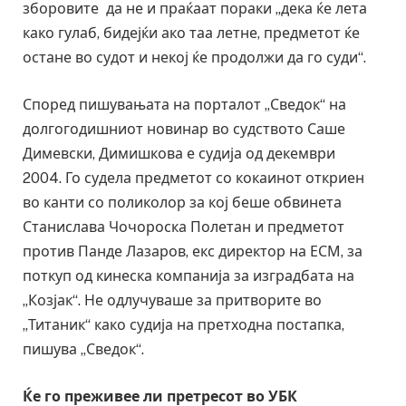
зборовите да не и праќаат пораки „дека ќе лета
како гулаб, бидејќи ако таа летне, предметот ќе
остане во судот и некој ќе продолжи да го суди“.
Според пишувањата на порталот „Сведок“ на
долгогодишниот новинар во судството Саше
Димевски, Димишкова е судија од декември
2004. Го судела предметот со кокаинот откриен
во канти со поликолор за кој беше обвинета
Станислава Чочороска Полетан и предметот
против Панде Лазаров, екс директор на ЕСМ, за
поткуп од кинеска компанија за изградбата на
„Козјак“. Не одлучуваше за притворите во
„Титаник“ како судија на претходна постапка,
пишува „Сведок“.
Ќе го преживее ли претресот во УБК