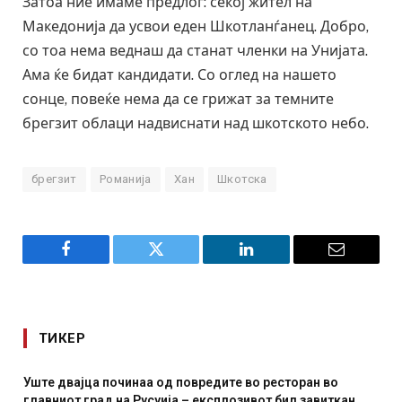
Затоа ние имаме предлог: секој жител на
Македонија да усвои еден Шкотланѓанец. Добро,
со тоа нема веднаш да станат членки на Унијата.
Ама ќе бидат кандидати. Со оглед на нашето
сонце, повеќе нема да се грижат за темните
брегзит облаци надвиснати над шкотското небо.
брегзит
Романија
Хан
Шкотска
Facebook
Twitter
LinkedIn
Email
ТИКЕР
Уште двајца починаа од повредите во ресторан во
главниот град на Русуија – експлозивот бил завиткан