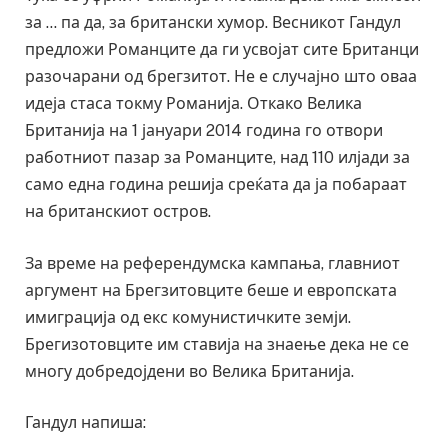
за … па да, за британски хумор. Весникот Гандул
предложи Романците да ги усвојат сите Британци
разочарани од брегзитот. Не е случајно што оваа
идеја стаса токму Романија. Откако Велика
Британија на 1 јануари 2014 година го отвори
работниот пазар за Романците, над 110 илјади за
само една година решија среќата да ја побараат
на британскиот остров.
За време на референдумска кампања, главниот
аргумент на Брегзитовците беше и европската
имиграција од екс комунистичките земји.
Брегизотовците им ставија на знаење дека не се
многу добредојдени во Велика Британија.
Гандул напиша: