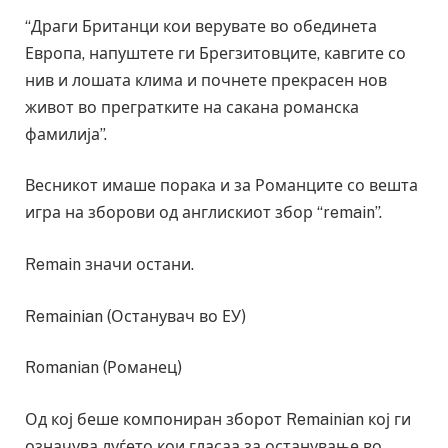
“Драги Британци кои верувате во обединета
Европа, напуштете ги Брегзитовците, кавгите со
нив и лошата клима и почнете прекрасен нов
живот во прегратките на сакана романска
фамилија”.
Весникот имаше порака и за Романците со вешта
игра на зборови од англискиот збор “remain”.
Remain значи остани.
Remainian (Останувач во ЕУ)
Romanian (Романец)
Од кој беше компониран зборот Remainian кој ги
означува луѓето кои гласаа за останување во