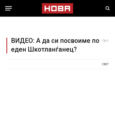
ВИДЕО: А да си посвоиме по
0
еден Шкотланѓанец?
СВЕТ