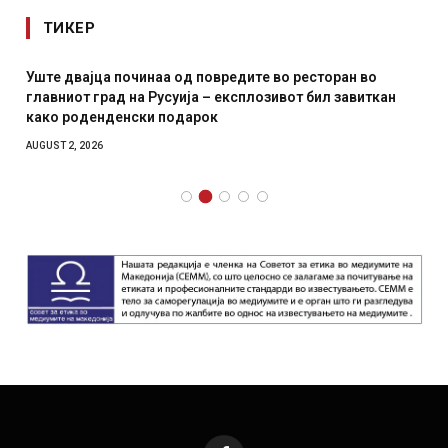
ТИКЕР
Уште двајца починаа од повредите во ресторан во
главниот град на Русуија – експлозивот бил завиткан
како роденденски подарок
AUGUST 2, 2026