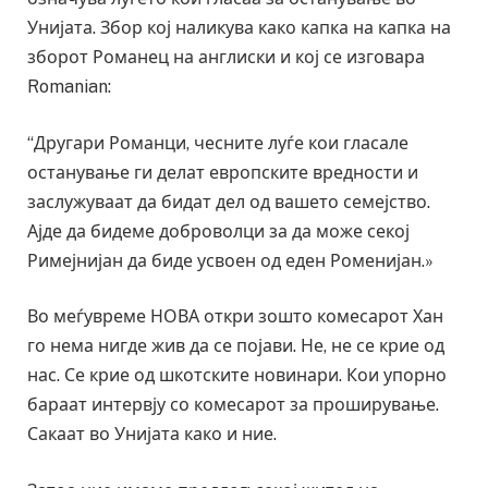
Унијата. Збор кој наликува како капка на капка на
зборот Романец на англиски и кој се изговара
Romanian:
“Другари Романци, чесните луѓе кои гласале
останување ги делат европските вредности и
заслужуваат да бидат дел од вашето семејство.
Ајде да бидеме доброволци за да може секој
Римејнијан да биде усвоен од еден Роменијан.»
Во меѓувреме НОВА откри зошто комесарот Хан
го нема нигде жив да се појави. Не, не се крие од
нас. Се крие од шкотските новинари. Кои упорно
бараат интервју со комесарот за проширување.
Сакаат во Унијата како и ние.