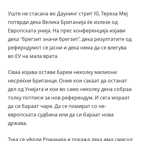
Уште не стасана во Даунинг стрит 10, Тереза Меј
потврди дека Велика Британија ќе излезе од
Европската унија. На прес конференција изјави
дека “брегзит значи брегзит”, дека резултатите од
реферндумот се јасни и дека нема да се влегува
во ЕУ на мала врата.
Оваа изјава остави барем неколку милиони
несреќни Британци. Оние кои сакаат да останат
дел од Унијата и кои во само неколку дена собраа
толку потписи за нов референдум. И сега мораат
да си бараат чаре. Да се помират со не-
европската судбина или да си бараат нова
држава.
Тука се уфрли Романија и покажа дека има смисол