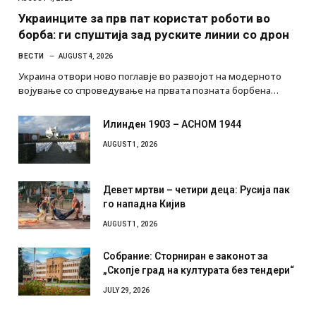
Украинците за прв пат користат роботи во
борба: ги спуштија зад руските линии со дрон
ВЕСТИ
AUGUST 4, 2026
Украина отвори ново поглавје во развојот на модерното
војување со спроведување на првата позната борбена…
Илинден 1903 – АСНОМ 1944
AUGUST 1, 2026
Девет мртви – четири деца: Русија пак
го нападна Кијив
AUGUST 1, 2026
Собрание: Сторниран е законот за
„Скопје град на културата без тендери“
JULY 29, 2026