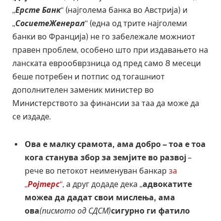
„
Ерсте Банк
“ (најголема банка во Австрија) и
„
СосиетеЖенерал
“ (една од трите најголеми
банки во Франција) не го забележале можниот
правен проблем, особено што при издавањето на
ланската еврообврзница од пред само 8 месеци
беше потребен и потпис од тогашниот
дополнителен заменик министер во
Министерството за финансии за таа да може да
се издаде.
Ова е малку срамота, ама добро – тоа е тоа
кога станува збор за земјите во развој
–
рече во петокот неименуван банкар
за
„
Ројтерс
“
, а друг додаде дека „
адвокатите
можеа да дадат свои мислења, ама
ова
(писмото од СДСМ)
сигурно ги фатило