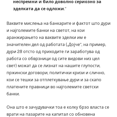
неспремни и било доволно сериозно за
зделката да се одложи
.“
Ваквите мислења на банкарите и фактот што дури
и најголемите банки на светот, на кои
аранжирањето на ваквите зделки им е
значителен дел од работата („Дојче“, на пример,
дури 28 отсто од приходите ги заработува од
работа со обврзници од сите видови низ цел
свет) можат да се лизнат на нашите глупости,
пржински договори, политички кризи и слично,
кои се тешки за отплеткување дури и за скапо
платените правници во најголемите светски
банки.
Она што е зачудувачки тоа е колку брзо власта се
врати на пазарите на капитал со обновена