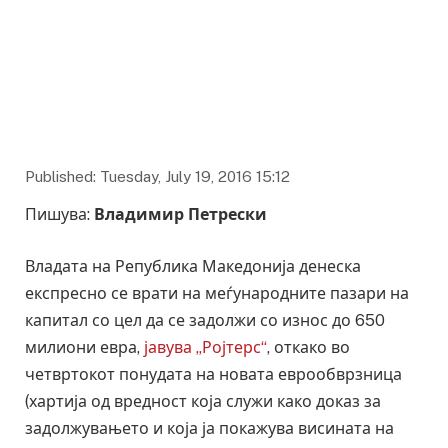
Лево е илустрација од повик за купување на обврзници во САД
во текот на втората светска војна до граѓаните, со цел
државата да има пари да ја финансира војната, десно е
претседателот на ВМРО ДПМНЕ Никола Груевски пред
зградата на македонското министерство за финансии
Published: Tuesday, July 19, 2016 15:12
Пишува:
Владимир Петрески
Владата на Република Македонија денеска
експресно се врати на меѓународните пазари на
капитал со цел да се задолжи со износ до 650
милиони евра,
јавува „Ројтерс“
, откако во
четвртокот понудата на новата еврообврзница
(хартија од вредност која служи како доказ за
задолжувањето и која ја покажува висината на