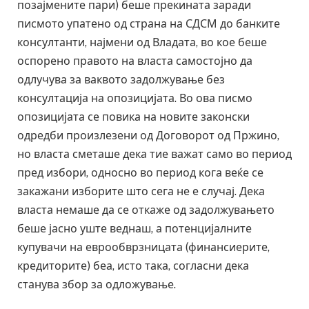
позајмените пари) беше прекината заради
писмото упатено од страна на СДСМ до банките
консултанти, најмени од Владата, во кое беше
оспорено правото на власта самостојно да
одлучува за ваквото задолжување без
консултација на опозицијата. Во ова писмо
опозицијата се повика на новите законски
одредби произлезени од Договорот од Пржино,
но власта сметаше дека тие важат само во период
пред избори, односно во период кога веќе се
закажани изборите што сега не е случај. Дека
власта немаше да се откаже од задолжувањето
беше јасно уште веднаш, а потенцијалните
купувачи на еврообврзницата (финансиерите,
кредиторите) беа, исто така, согласни дека
станува збор за одложување.