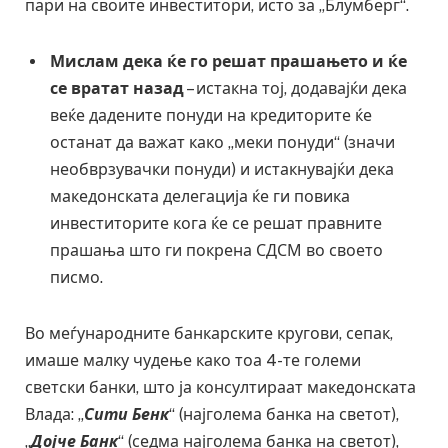
пари на своите инвеститори, исто за „Блумберг“.
Мислам дека ќе го решат прашањето и ќе
се вратат назад
– истакна тој, додавајќи дека
веќе дадените понуди на кредиторите ќе
останат да важат како „меки понуди“ (значи
необврзувачки понуди) и истакнувајќи дека
македонската делегација ќе ги повика
инвеститорите кога ќе се решат правните
прашања што ги покрена СДСМ во своето
писмо.
Во меѓународните банкарските кругови, сепак,
имаше малку чудење како тоа 4-те големи
светски банки, што ја консултираат македонската
Влада: „
Сити Бенк
“ (најголема банка на светот),
„
Дојче Банк
“ (седма најголема банка на светот),