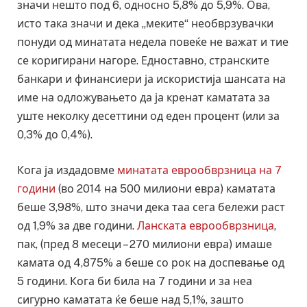
значи нешто под 6, односно 5,8% до 5,9%. Ова,
исто така значи и дека „меките“ необврзувачки
понуди од минатата недела повеќе не важат и тие
се коригирани нагоре. Едноставно, странските
банкари и финансиери ја искористија шансата на
име на одложувањето да ја кренат каматата за
уште неколку десеттини од еден процент (или за
0,3% до 0,4%).
Кога ја издадовме
минатата еврообврзница на 7
години
(во 2014 на 500 милиони евра) каматата
беше 3,98%, што значи дека таа сега бележи раст
од 1,9% за две години.
Ланската еврообврзница
,
пак, (пред 8 месеци – 270 милиони евра) имаше
камата од 4,875% а беше со рок на доспевање од
5 години. Кога би била на 7 години и за неа
сигурно каматата ќе беше над 5,1%, зашто