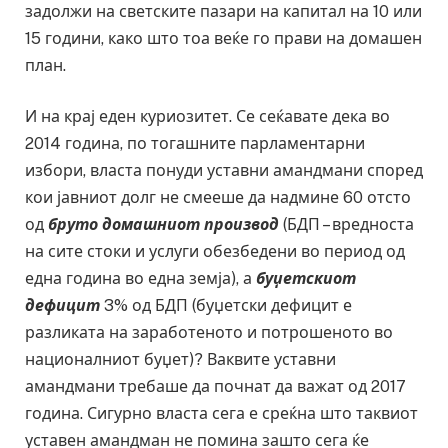
задолжи на светските пазари на капитал на 10 или
15 години, како што тоа веќе го прави на домашен
план.
И на крај еден куриозитет. Се сеќавате дека во
2014 година, по тогашните парламентарни
избори, власта понуди уставни амандмани според
кои јавниот долг не смееше да надмине 60 отсто
од
бруто домашниот производ
(БДП – вредноста
на сите стоки и услуги обезбедени во период од
една година во една земја), а
буџетскиот
дефицит
3% од БДП (буџетски дефицит е
разликата на заработеното и потрошеното во
националниот буџет)? Ваквите уставни
амандмани требаше да почнат да важат од 2017
година. Сигурно власта сега е среќна што таквиот
уставен амандман не помина зашто сега ќе