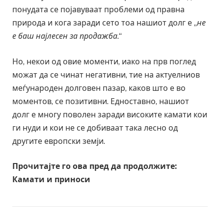
понудата се појавуваат проблеми од правна
природа и кога заради сето тоа нашиот долг е „
не
е баш најлесен за продажба
.“
Но, некои од овие моменти, иако на прв поглед
можат да се чинат негативни, тие на актуелниов
меѓународен долговен пазар, каков што е во
моментов, се позитивни. Едноставно, нашиот
долг е многу поволен заради високите камати кои
ги нуди и кои не се добиваат така лесно од
другите европски земји.
Прочитајте го ова пред да продолжите:
Камати и приноси