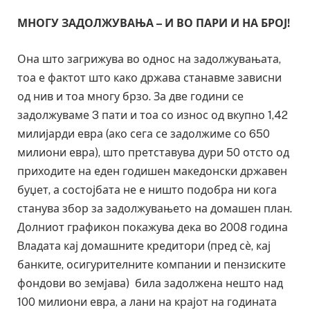
МНОГУ ЗАДОЛЖУВАЊА – И ВО ПАРИ И НА БРОЈ!
Она што загрижува во однос на задолжувањата,
тоа е фактот што како држава станавме зависни
од нив и тоа многу брзо. За две години се
задолжуваме 3 пати и тоа со износ од вкупно 1,42
милијарди евра (ако сега се задолжиме со 650
милиони евра), што претставува дури 50 отсто од
приходите на еден годишен македонски државен
буџет, а состојбата не е ништо подобра ни кога
станува збор за задолжувањето на домашен план.
Долниот графикон покажува дека во 2008 година
Владата кај домашните кредитори (пред сѐ, кај
банките, осигурителните компании и пензиските
фондови во земјава) била задолжена нешто над
100 милиони евра, а лани на крајот на годината