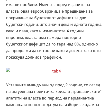
имаше проблем. Имено, според изјавите на
власта, оваа еврообврзница е предвидена за
покривање на буџетскиот дефицит за две
буџетски години, што значи дека и идната година,
како и оваа, како и изминатите 4 години,
впрочем, власта има намера повторно
буџетскиот дефицит да го тера над 3%, односно
да продолжи да си троши како и досега, како што
покажува долниов графикон.
Уставните амандмани од пред 2 години, со оглед
на актуелнава политичка криза и „трошаџиските“
апетити на власта во период на перманентна
кампања и непознат датум на избори се одамна