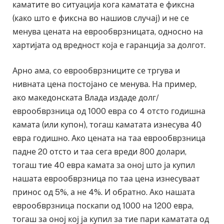
каматите во ситуација кога каматата е фиксна
(како што е фиксна во нашиов случај) и не се
менува цената на еврообврзницата, односно на
хартијата од вредност која е гаранција за долгот.
Арно ама, со еврообврзниците се тргува и
нивната цена постојано се менува. На пример,
ако македонската Влада издаде долг/
еврообврзница од 1000 евра со 4 отсто годишна
камата (или купон), тогаш каматата изнесува 40
евра годишно. Ако цената на таа еврообврзница
падне 20 отсто и таа сега вреди 800 долари,
тогаш тие 40 евра камата за оној што ја купил
нашата еврообврзница по таа цена изнесуваат
принос од 5%, а не 4%. И обратно. Ако нашата
еврообврзница поскапи од 1000 на 1200 евра,
тогаш за оној кој ја купил за тие пари каматата од