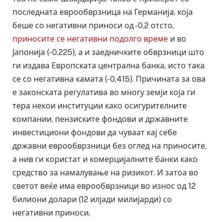
последната еврообврзница на Германија, која
беше со негативни приноси од -0,2 отсто,
приносите се негативни подолго време
и во
Јапонија (-0,225), а и заедничките обврзници што
ги издава Европската централна банка, исто така
се со негативна камата (-0,415). Причината за ова
е законската регулатива во многу земји која ги
тера некои институции како осигурителните
компании, пензиските фондови и државните
инвестициони фондови да чуваат кај себе
државни еврообврзници без оглед на приносите,
а нив ги користат и комерцијалните банки како
средство за намалување на ризикот. И затоа во
светот веќе има еврообврзници во износ од 12
билиони долари (12 илјади милијарди) со
негативни приноси.