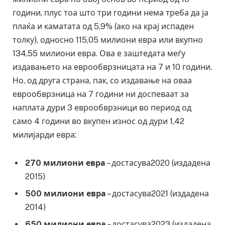
години, плус тоа што три години нема треба да ја
плаќа и каматата од 5,9% (ако на крај испаден
толку), односно 115,05 милиони евра или вкупно
134,55 милиони евра. Ова е заштедата меѓу
издавањето на еврообврзницата на 7 и 10 години.
Но, од друга страна, пак, со издавање на оваа
еврообврзница на 7 години ни доспеваат за
наплата дури 3 еврообврзници во период од
само 4 години во вкупен износ од дури 1,42
милијарди евра:
270 милиони евра
– достасува2020 (издадена
2015)
500 милиони евра
– достасува2021 (издадена
2014)
650 милиони евра
– достасува2023 (издадена