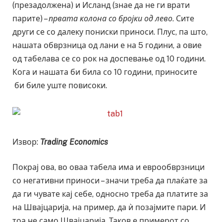
(презадолжена) и Исланд (знае да не ги врати
парите) –
првата колона со бројки
од
лево
. Сите
други се со далеку пониски приноси. Плус, па што,
нашата обврзница од лани е на 5 години, а овие
од табелава се со рок на доспевање од 10 години.
Кога и нашата би била со 10 години, приносите
би биле уште повисоки.
Извор:
Trading Economics
Покрај ова, во оваа табела има и еврообврзници
со негативни приноси – значи треба да плаќате за
да ги чувате кај себе, односно треба да платите за
на Швајцарија, на пример, да ѝ позајмите пари. И
тоа не само Швајцарија. Таков е примерот со