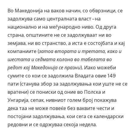
Во Македонија на ваков начин, со обврзници, се
задолжува само централната власт – на
национално и на меѓународно ниво. Од друга
страна, општините не се задолжуваат ни во
земјава, ни во странство, а иста е состојбата и кај
компаниите (
затоа втората и третата, како и
шестата и седмата колона во табелата во
редот кај Македонија се празни
). Иако можеби
сумите со кои се задолжила Владата овие 149
пати (станува збор за задолжувања кои уште не се
вратени) се пониски од оние во Полска и
Унгарија, сепак, нивниот голем број покажува
дека таа не може повеќе без ваквите чести и
постојани задолжувања, кои сега се календарски
редовни и се одржуваа секоја недела.