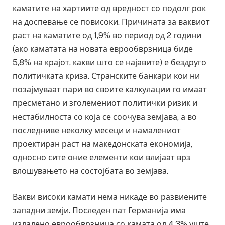
каматите на хартиите од вредност со подолг рок
на доспевање се повисоки. Причината за ваквиот
раст на каматите од 1,9% во период од 2 години
(ако каматата на новата еврообврзница биде
5,8% на крајот, какви што се најавите) е бездруго
политичката криза. Странските банкари кои ни
позајмуваат пари во своите калкулации го имаат
пресметано и зголемениот политички ризик и
нестабилноста со која се соочува земјава, а во
последниве неколку месеци и намалениот
проектиран раст на македонската економија,
односно сите оние елементи кои влијаат врз
влошувањето на состојбата во земјава.
Вакви високи камати нема никаде во развиените
западни земји. Последен пат Германија има
издадено еврообврзница со камата од 4,3% уште