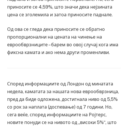
приносите се 4,59%, што значи дека нејзината
цена се зголемила и затоа приносите паднале.
Од ова се гледа дека приносите се обратно
пропорционални на цената на чинење на
еврообврзниците – барем во овој случај кога има
фиксна камата и ако нема други променливи.
Според информациите од Лондон од минатата
недела, каматата за нашата нова еврообврзница,
пред да биде одложена, достигнала ниво од 5,5%
со рок за наплата (доспевање) од 7 години. Но,
сега веќе, според информациите на Ројтерс,
новите понуди се на нивото од „високи 5%“, што