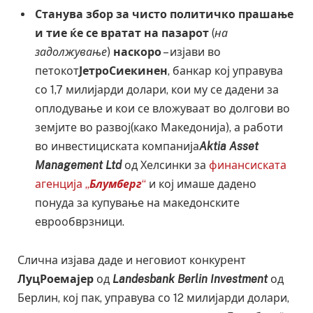
Станува збор за чисто политичко прашање
и тие ќе се вратат на пазарот
(
на
задолжување
)
наскоро
– изјави во
петокот
ЈетроСиекинен
, банкар кој управува
со 1,7 милијарди долари, кои му се дадени за
оплодување и кои се вложуваат во долгови во
земјите во развој(како Македонија), а работи
во инвестициската компанија
Aktia Asset
Management Ltd
од Хелсинки за
финансиската
агенција „
Блумберг
“
и кој имаше дадено
понуда за купување на македонските
еврообврзници.
Слична изјава даде и неговиот конкурент
ЛуцРоемајер
од
Landesbank Berlin Investment
од
Берлин, кој пак, управува со 12 милијарди долари,