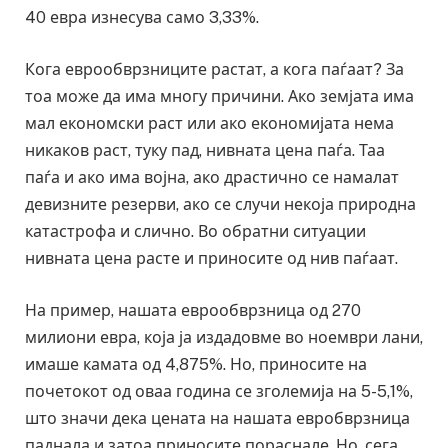
40 евра изнесува само 3,33%.
Кога еврообврзниците растат, а кога паѓаат? За
тоа може да има многу причини. Ако земјата има
мал економски раст или ако економијата нема
никаков раст, туку пад, нивната цена паѓа. Таа
паѓа и ако има војна, ако драстично се намалат
девизните резерви, ако се случи некоја природна
катастрофа и слично. Во обратни ситуации
нивната цена расте и приносите од нив паѓаат.
На пример, нашата еврообврзница од 270
милиони евра, која ја издадовме во ноември лани,
имаше камата од 4,875%. Но, приносите на
почетокот од оваа година се зголемија на 5-5,1%,
што значи дека цената на нашата евробврзница
паднала и затоа приносите пораснале. Но, сега