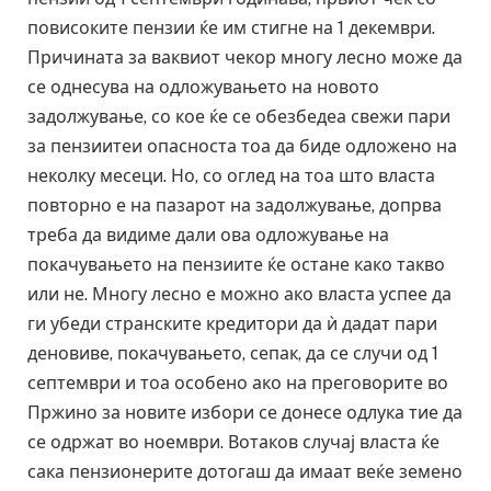
повисоките пензии ќе им стигне на 1 декември.
Причината за ваквиот чекор многу лесно може да
се однесува на одложувањето на новото
задолжување, со кое ќе се обезбедеа свежи пари
за пензиитеи опасноста тоа да биде одложено на
неколку месеци. Но, со оглед на тоа што власта
повторно е на пазарот на задолжување, допрва
треба да видиме дали ова одложување на
покачувањето на пензиите ќе остане како такво
или не. Многу лесно е можно ако власта успее да
ги убеди странските кредитори да ѝ дадат пари
деновиве, покачувањето, сепак, да се случи од 1
септември и тоа особено ако на преговорите во
Пржино за новите избори се донесе одлука тие да
се одржат во ноември. Вотаков случај власта ќе
сака пензионерите дотогаш да имаат веќе земено