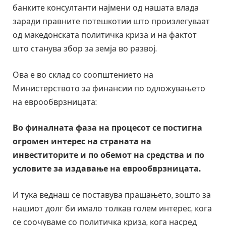
банките консултанти најмени од нашата влада
заради правните потешкотии што произлегуваат
од македонската политичка криза и на фактот
што станува збор за земја во развој.
Ова е во склад со соопштението на
Министерството за финансии по одложувањето
на еврообврзницата:
Во финалната фаза на процесот се постигна
огромен интерес на страната на
инвеститорите и по обемот на средства и по
условите за издавање на еврообврзницата
.
И тука веднаш се поставува прашањето, зошто за
нашиот долг би имало толкав голем интерес, кога
се соочуваме со политичка криза, кога насред