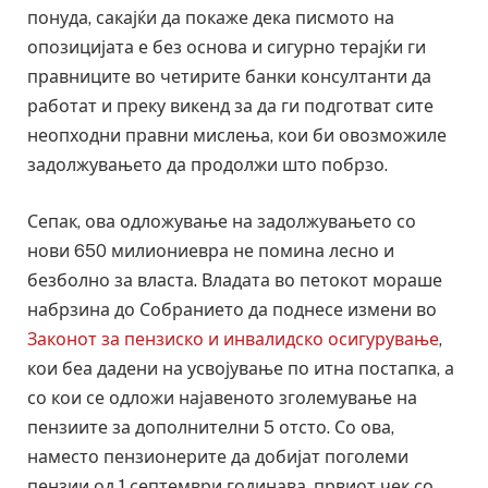
понуда, сакајќи да покаже дека писмото на
опозицијата е без основа и сигурно терајќи ги
правниците во четирите банки консултанти да
работат и преку викенд за да ги подготват сите
неопходни правни мислења, кои би овозможиле
задолжувањето да продолжи што побрзо.
Сепак, ова одложување на задолжувањето со
нови 650 милиониевра не помина лесно и
безболно за власта. Владата во петокот мораше
набрзина до Собранието да поднесе измени во
Законот за пензиско и инвалидско осигурување
,
кои беа дадени на усвојување по итна постапка, а
со кои се одложи најавеното зголемување на
пензиите за дополнителни 5 отсто. Со ова,
наместо пензионерите да добијат поголеми
пензии од 1 септември годинава, првиот чек со