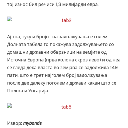
тој износ бил речиси 1,3 милијарди евра.
Ај тоа, туку и бројот на задолжувања е голем.
Долната табела го покажува задолжувањето со
домашни државни обврзници на земјите од
Источна Европа (прва колона скроз лево) и од неа
се гледа дека власта во земјава се задолжила 149
пати, што е трет најголем број задолжувања
после две далеку поголеми држави какви што се
Полска и Унгарија.
Извор:
mybonds