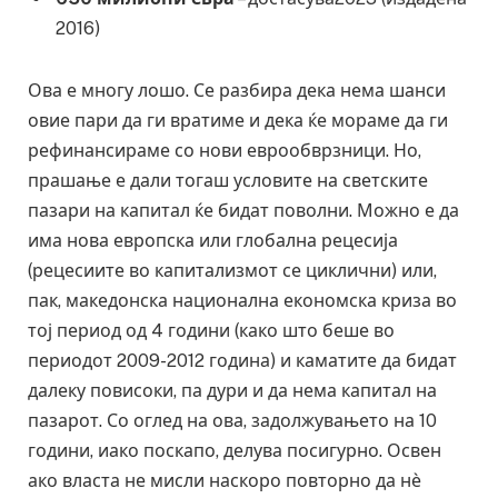
2016)
Ова е многу лошо. Се разбира дека нема шанси
овие пари да ги вратиме и дека ќе мораме да ги
рефинансираме со нови еврообврзници. Но,
прашање е дали тогаш условите на светските
пазари на капитал ќе бидат поволни. Можно е да
има нова европска или глобална рецесија
(рецесиите во капитализмот се циклични) или,
пак, македонска национална економска криза во
тој период од 4 години (како што беше во
периодот 2009-2012 година) и каматите да бидат
далеку повисоки, па дури и да нема капитал на
пазарот. Со оглед на ова, задолжувањето на 10
години, иако поскапо, делува посигурно. Освен
ако власта не мисли наскоро повторно да нѐ