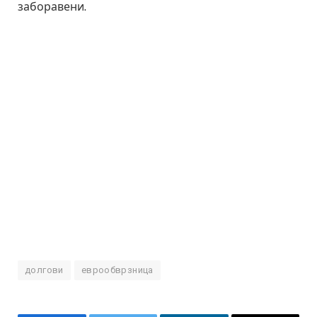
заборавени.
долгови
еврообврзница