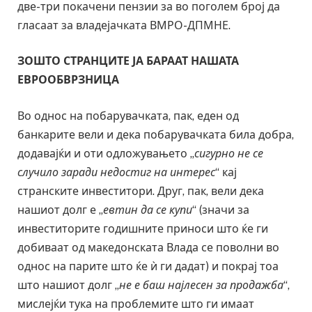
две-три покачени пензии за во поголем број да
гласаат за владејачката ВМРО-ДПМНЕ.
ЗОШТО СТРАНЦИТЕ ЈА БАРААТ НАШАТА
ЕВРООБВРЗНИЦА
Во однос на побарувачката, пак, еден од
банкарите вели и дека побарувачката била добра,
додавајќи и оти одложувањето „
сигурно не се
случило заради недостиг на интерес
“ кај
странските инвеститори. Друг, пак, вели дека
нашиот долг е „
евтин да се купи
“ (значи за
инвеститорите годишните приноси што ќе ги
добиваат од македонската Влада се поволни во
однос на парите што ќе ѝ ги дадат) и покрај тоа
што нашиот долг „
не е баш најлесен за продажба
“,
мислејќи тука на проблемите што ги имаат