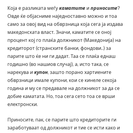
Која е разликата меѓу
каматите
и
приносите
?
Овде ќе објасниме наједноставно можно и тоа
само за овој вид на обврзница која сега ја издава
македонската власт. Значи, каматите се оној
процент кој го плаќа должникот (Македонија) на
кредиторот (странските банки, фондови..) за
парите што ќе ни ги дадат. Таа се плаќа еднаш
годишно (во нашиов случај), а, исто така, се
нарекува и
купон
, зашто порано хартиените
обврзници имале купони, кои се кинеле секоја
година и му се предавале на должникот за да се
добие каматата. Но, тоа сега сето тоа се врши
електронски.
Приносите, пак, се парите што кредиторите ги
заработуваат од должникот и тие се исти како и