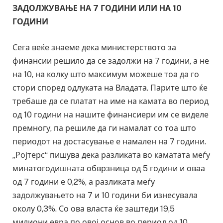
ЗАДОЛЖУВАЊЕ НА 7 ГОДИНИ ИЛИ НА 10
ГОДИНИ
Сега веќе знаеме дека министерството за
финансии решило да се задолжи на 7 години, а не
на 10, на колку што максимум можеше тоа да го
стори според одлуката на Владата. Парите што ќе
требаше да се платат на име на камата во период
од 10 години на нашите финансиери им се виделе
премногу, па решиле да ги намалат со тоа што
периодот на достасување е намален на 7 години.
„Ројтерс“ пишува дека разликата во каматата меѓу
минатогодишната обврзница од 5 години и оваа
од 7 години е 0,2%, а разликата меѓу
задолжувањето на 7 и 10 години би изнесувала
околу 0,3%. Со ова власта ќе заштеди 19,5
милиони евра по овој основ во период од 10