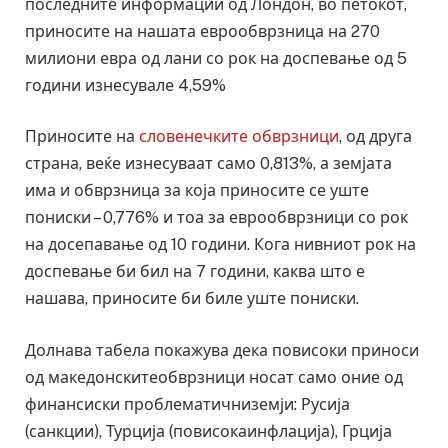
последните информации од Лондон, во петокот,
приносите на нашата еврообврзница на 270
милиони евра од лани со рок на доспевање од 5
години изнесувале 4,59%
Приносите на
словенечките обврзници
, од друга
страна, веќе изнесуваат само 0,813%, а земјата
има и обврзница за која приносите се уште
пониски – 0,776% и тоа за еврообврзници со рок
на досепавање од 10 години. Кога нивниот рок на
доспевање би бил на 7 години, каква што е
нашава, приносите би биле уште пониски.
Долнава табела покажува дека повисоки приноси
од македонскитеобврзници носат само оние од
финансиски проблематичниземји: Русија
(санкции), Турција (повисокаинфлација), Грција