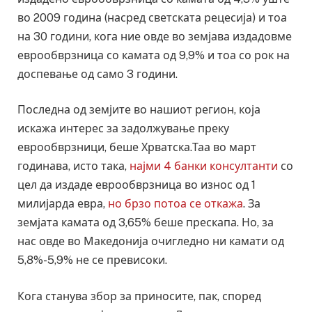
во 2009 година (насред светската рецесија) и тоа
на 30 години, кога ние овде во земјава издадовме
еврообврзница со камата од 9,9% и тоа со рок на
доспевање од само 3 години.
Последна од земјите во нашиот регион, која
искажа интерес за задолжување преку
еврообврзници, беше Хрватска.Таа во март
годинава, исто така,
најми 4 банки консултанти
со
цел да издаде еврообврзница во износ од 1
милијарда евра,
но брзо потоа се откажа
. За
земјата камата од 3,65% беше прескапа. Но, за
нас овде во Македонија очигледно ни камати од
5,8%-5,9% не се превисоки.
Кога станува збор за приносите, пак, според