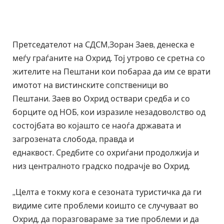
Претседателот на СДСМ,Зоран Заев, денеска е
меѓу граѓаните на Охрид. Тој утрово се сретна со
жителите на Пештани кои побараа да им се врати
имотот на вистинските сопственици во
Пештани. Заев во Охрид оствари средба и со
борците од НОБ, кои изразиле незадоволство од
состојбата во којашто се наоѓа државата и
загрозената слобода, правда и
еднаквост. Средбите со охриѓани продолжија и
низ централното градско подрачје во Охрид.
„Целта е токму кога е сезоната туристичка да ги
видиме сите проблеми коишто се случуваат во
Охрид, да поразговараме за тие проблеми и да