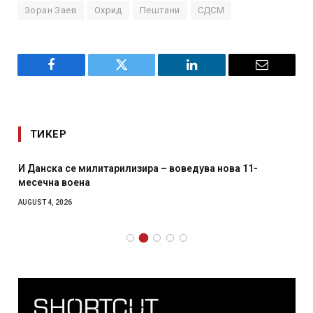
Зоран Заев
Охрид
Пештани
СДСМ
Facebook
Twitter
LinkedIn
Email
ТИКЕР
И Данска се милитарилизира – воведува нова 11-
месечна воена
AUGUST 4, 2026