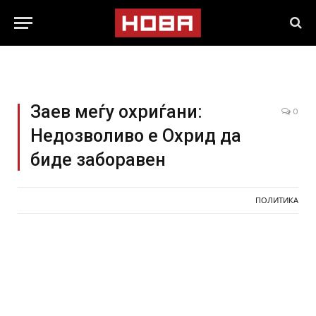
Заев меѓу охриѓани:
0
Недозволиво е Охрид да
биде заборавен
ПОЛИТИКА