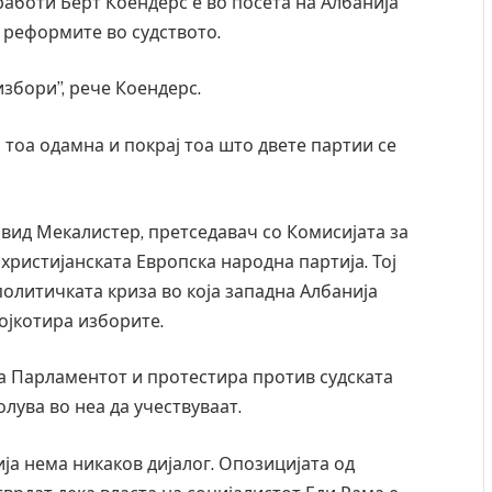
аботи Берт Коендерс е во посета на Албанија
 реформите во судството.
избори”, рече Коендерс.
 тоа одамна и покрај тоа што двете партии се
јвид Мекалистер, претседавач со Комисијата за
ристијанската Европска народна партија. Тој
политичката криза во која западна Албанија
бојкотира изборите.
 Крит, …
Рачна бомба експлодира пред зграда во
ра Парламентот и протестира против судската
главниот српски град – оштетени автомобили и
лува во неа да учествуваат.
локали
AUGUST 6, 2026
ја нема никаков дијалог. Опозицијата од