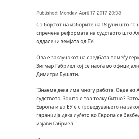
Published: Monday, April 17, 2017 20:38
Со бојктот на изборите на 18 јуни што го
спречена реформата на судството што Алба
оддалечи земјата од ЕУ.
Ова е заклучокот на средбата помеѓу ге
Зигмар Габриел кој се наоѓа во официјал
Димитри Бушати.
“Знаеме дека има многу работа. Овде во 
судството. Зошто е тоа толку битно? Зат
Европа и во ЕУ е спроведувањето на закон
гаранција дека луѓето во Европа се безбе
изјави Габриел.