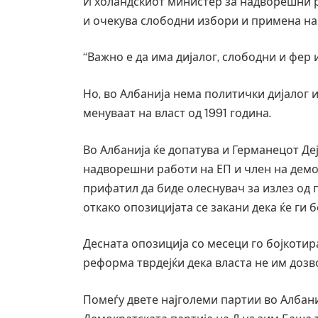
И холандскиот министер за надворешни р
и очекува слободни избори и примена на
“Важно е да има дијалог, слободни и фер 
Но, во Албанија нема политички дијалог и
менуваат на власт од 1991 година.
Во Албанија ќе допатува и Германецот Де
надворешни работи на ЕП и член на демох
прифатил да биде олеснувач за излез од 
откако опозицијата се закани дека ќе ги 
Грција: Горат Парос, Андрос, Калимнос,
Десната опозиција со месеци го бојкоти
JULY 30, 2026
реформа тврдејќи дека власта не им дозво
Помеѓу двете најголеми партии во Албани