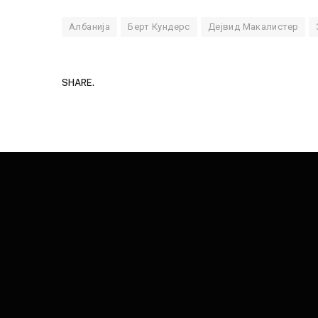
Албанија
Берт Кундерс
Дејвид Макалистер
SHARE.