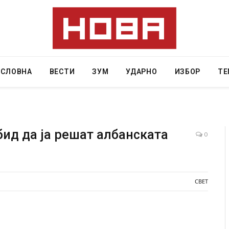
АСЛОВНА
ВЕСТИ
ЗУМ
УДАРНО
ИЗБОР
ТЕ
ид да ја решат албанската
0
 Крит, …
Рачна бомба експлодира пред зграда во
главниот српски град – оштетени автомобили и
локали
СВЕТ
AUGUST 6, 2026