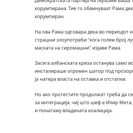
Демократската партија на Љуљзим Баша тв
корумпирана. Тие го обвинуваат Рама дек
корумпиран.
На ова Рама одговара дека во периодот к
страшни злоупотреби “кога голем број луѓ
маската на сиромашни”, изјави Рама.
Засега албанската криза останува само в
инсталираше огромен шатор под прозорци
ја натера власта на оставка и отстапки.
Но ако протестите продолжат треба да с
за интеграција, чиј што шеф е Илир Мета
и понатаму владината коалиција.