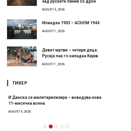
зад руските линии со дрон
AUGUST 4, 2026
Илинден 1903 – АСНОМ 1944
AUGUST 1, 2026
Девет мртви – четири деца:
Русија пак го нападна Кијив
AUGUST 1, 2026
ТИКЕР
И Данска се милитарилизира – воведува нова
Уште д
11-месечна воена
во глав
завитк
AUGUST 4, 2026
AUGUST 2,