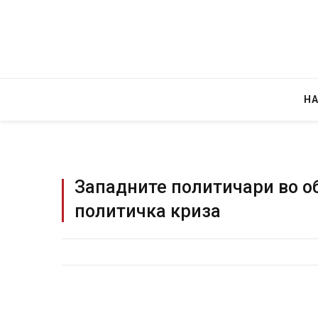
Н
Западните политичари во об
политичка криза
Грција: Горат Парос, Андрос, Калимнос,
JULY 30, 2026