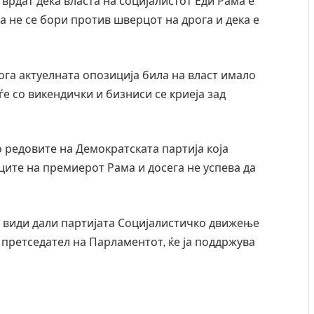
рдат дека власта на социјалистот Еди Рама е
а не се бори против шверцот на дрога и дека е
ога актуелната опозиција била на власт имало
е со викендички и бизниси се криеја зад
о редовите на Демократската партија која
те на премиерот Рама и досега не успева да
е види дали партијата Социјалистичко движење
, претседател на Парламентот, ќе ја поддржува