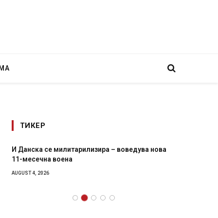
МА
ТИКЕР
И Данска се милитарилизира – воведува нова
Уште д
11-месечна воена
во глав
завитк
AUGUST 4, 2026
AUGUST 2,