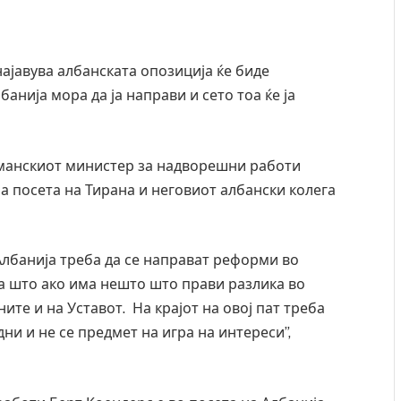
 најавува албанската опозиција ќе биде
нија мора да ја направи и сето тоа ќе ја
рманскиот министер за надворешни работи
на посета на Тирана и неговиот албански колега
Албанија треба да се направат реформи во
оа што ако има нешто што прави разлика во
ите и на Уставот. На крајот на овој пат треба
дни и не се предмет на игра на интереси”,