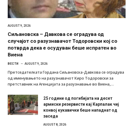
AUGUST 9, 2026
Сиљановска – Давкова се оградува од
случајот со разузнавачот Тодоровски кој со
потврда дека е осудуван беше испратен во
Виена
ВЕСТИ
AUGUST 9, 2026
Претседателката Гордана Сиљановска-Давкова се оградува
од именувањето на разузнавачот Киро Тодоровски за
претставник на Агенцијата за разузнавање во Виена,…
25 години од погибијата на десет
армиски резервисти кај Карпалак чиј
конвој кукавички беше нападнат од
заседа
AUGUST 8, 2026