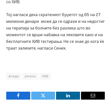
со ХИВ.
Тој нагласи дека скратениот буџетот од 65 на 27
милиони денари може да се одрази и на недостиг
на терапија за болните без разлика што во
моментот се врши набавка на лековите како и на
бесплатните ХИВ тестирања. Не се знае до кога ќе
траат залихите, нагласи Сених.
влади
регион
ХИВ
Facebook
Twitter
LinkedIn
Email