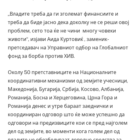
„Владите треба да ги зголемат финансиите и
треба да биде јасно дека доколку не се реши овој
проблем, сето тоа ќе не чини многу човеки
животи“, изјави Аида Куртовиќ , заменик-
претседавач на Управниот одбор на Глобалниот
фонд за борба против ХИВ.
Околу 50 претставниците на Националните
координативни механизми од земјите учесници,
Македонија, Бугарија, Србија, Косово, Албанија,
Романија, Босна и Херцеговина, Црна Гора и
Романија денес и утре бараат заеднички и
координиран одговор што ќе може успешно да
одговори на предизвиците кои се пред најголем
дел од земјите, во моменти кога голем дел од
владите не обезбедуваат доволно средства за