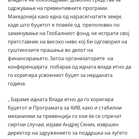
одржување на превентивните програми.
Македонија како една од најзасегнатите земји,
каде што буџетот е повеќе од преполовен по
заминување на Глобалниот фонд, не испрати свој
претставник на високо ниво кој би одговорил на
суштинските прашања во делот на
финансирањето. Затоа организаторите на
конференцијата побараа од идната влада итно да
го коригира усвоениот буџет за нерданата
година.
„ Бараме идната Влада итно да го коригира
буџетот и Програмата за ХИВ, како и стабилни
механизми за превенција со кои ќе се спречат
смртни случаи, изјави Андреј Сених, извршен
директор на здружението за поддршка на луѓето