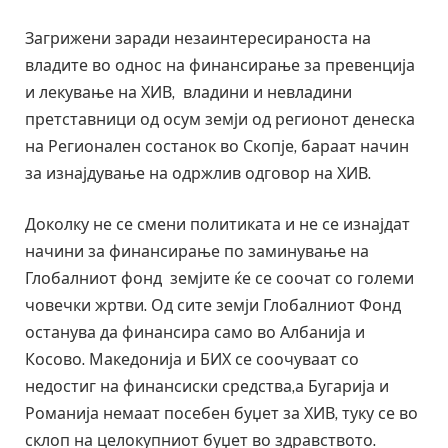
Загрижени заради незаинтересираноста на
владите во однос на финансирање за превенција
и лекување на ХИВ, владини и невладини
претставници од осум земји од регионот денеска
на Регионален состанок во Скопје, бараат начин
за изнајдување на одржлив одговор на ХИВ.
Доколку не се смени политиката и не се изнајдат
начини за финансирање по заминување на
Глобалниот фонд земјите ќе се соочат со големи
човечки жртви. Од сите земји Глобалниот Фонд
останува да финансира само во Албанија и
Косово. Македонија и БИХ се соочуваат со
недостиг на финансиски средства,а Бугарија и
Романија немаат посебен буџет за ХИВ, туку се во
склоп на целокупниот буџет во здравството.