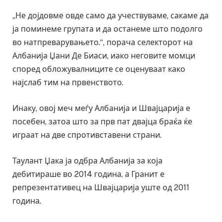
„Не дојдовме овде само да учествуваме, сакаме да
ја поминеме групата и да останеме што подолго
во натпреварувањето.“, порача селекторот на
Албанија Џани Де Биаси, иако неговите момци
според обложувалниците се оценуваат како
најслаб тим на првенството.
Инаку, овој меч меѓу Албанија и Швајцарија е
посебен, затоа што за прв пат двајца браќа ќе
играат на две спротивставени страни.
Таулант Џака ја одбра Албанија за која
дебитираше во 2014 година, а Гранит е
репрезентативец на Швајцарија уште од 2011
година.