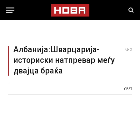
Албанија:Шварцарија-
0
историски натпревар меѓу
двајца браќа
СВЕТ