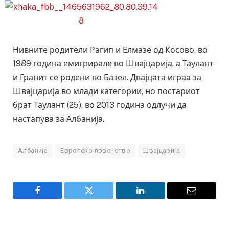
Нивните родители Рагип и Елмазе од Косово, во
1989 година емигрирале во Швајцарија, а Таулант
и Гранит се родени во Базел. Двајцата играа за
Швајцарија во млади категории, но постариот
брат Таулант (25), во 2013 година одлучи да
настапува за Албанија.
Албанија
Европско првенство
Швајцарија
Facebook
Twitter
LinkedIn
Email