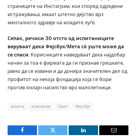
страниците на Инстаграм, кои според одредени
истражувања, имаат штетно дејство врз
менталното здравје на младите луѓе.
Сепак, речиси 30 отсто од испитаниците
веруваат дека Фејсбук/Мета сè уште може да
се спаси
. Корисниците наведуваат дека најдобар
начин за тоа е фирмата да ги признае грешките,
јавно да се извини и да донира значителен дел од
профитот на некоја фондација која се бори
против онлајн насилство врз малолетници.
анкета
компании
Свет
Фејсбук
Facebook
Twitter
LinkedIn
Email