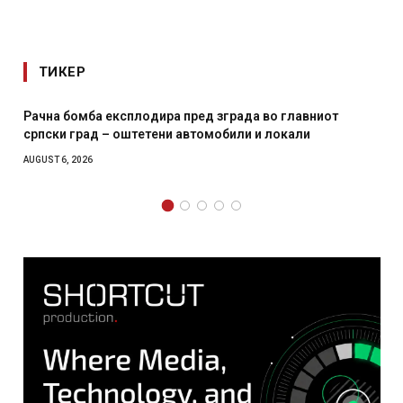
ТИКЕР
ра пред зграда во главниот
И Данска се милитарилизи
ни автомобили и локали
месечна воена
AUGUST 4, 2026