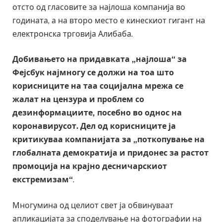
отсто од гласовите за најлоша компанија во
годината, а на второ место е кинескиот гигант на
електронска трговија Алибаба.
Добивањето на придавката „најлоша“ за
Фејсбук најмногу се должи на тоа што
корисниците на таа социјална мрежа се
жалат на цензура и проблем со
дезинформациите, посебно во однос на
коронавирусот. Дел од корисниците ја
критикуваа компанијата за „поткопување на
глобалната демократија и придонес за растот
промоција на крајно десничарскиот
екстремизам“
.
Многумина од целиот свет ја обвинуваат
апликацијата за споделување на фотографии на