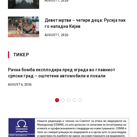
AUGUST 1, 2026
Девет мртви – четири деца: Русија пак
го нападна Кијив
AUGUST 1, 2026
ТИКЕР
омба експлодира пред зграда во главниот
И Данска се
град – оштетени автомобили и локали
месечна во
2026
AUGUST 4, 2026