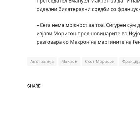
претседател Емануел Макрон за да ги на
одделни билатерални средби со француск
– Сега нема можност за тоа. Сигурен сум 
изјави Морисон пред новинарите во Њујо
разговара со Макрон на маргините на Ге
Австралија
Макрон
Скот Морисон
Франциј
SHARE.