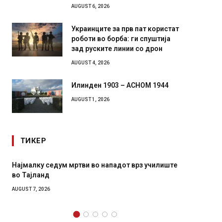
AUGUST 6, 2026
Украинците за прв пат користат
роботи во борба: ги спуштија
зад руските линии со дрон
AUGUST 4, 2026
Илинден 1903 – АСНОМ 1944
AUGUST 1, 2026
ТИКЕР
Најмалку седум мртви во нападот врз училиште
СОЗИС:
во Тајланд
генера
AUGUST 7, 2026
AUGUST 7,