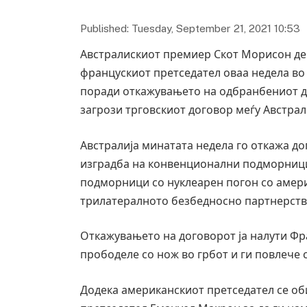
Published: Tuesday, September 21, 2021 10:53
Австралискиот премиер Скот Морисон ден
францускиот претседател оваа недела во
поради откажувањето на одбранбениот д
загрози трговскиот договор меѓу Австрали
Австралија минатата недела го откажа до
изградба на конвенционални подморници 
подморници со нуклеарен погон со амери
трилатералното безбедносно партнерство
Откажувањето на договорот ја налути Фран
прободеле со нож во грбот и ги повлече
Додека американскиот претседател се об