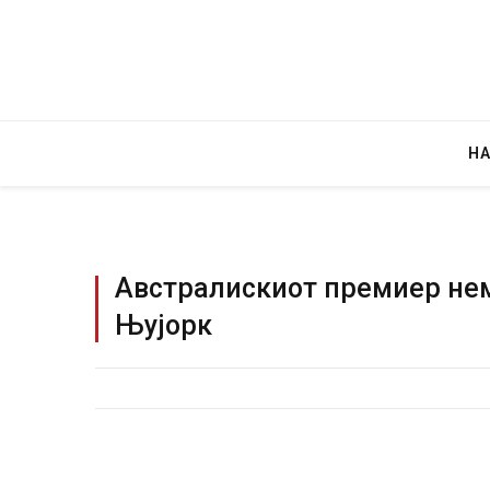
Н
Австралискиот премиер нем
Њујорк