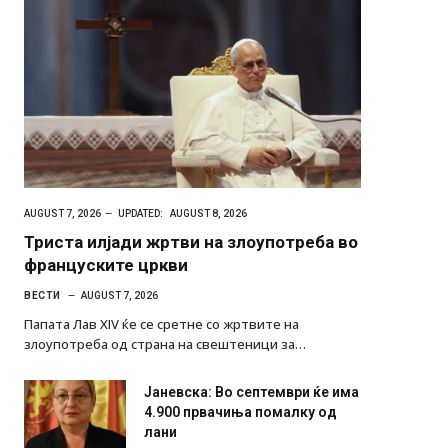
AUGUST 7, 2026
UPDATED:
AUGUST 8, 2026
Триста илјади жртви на злоупотреба во
француските цркви
ВЕСТИ
AUGUST 7, 2026
Папата Лав XIV ќе се сретне со жртвите на
злоупотреба од страна на свештеници за…
Јаневска: Во септември ќе има
4.900 првачиња помалку од
лани