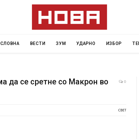
АСЛОВНА
ВЕСТИ
ЗУМ
УДАРНО
ИЗБОР
ТЕ
а да се сретне со Макрон во
0
Уште двајца починаа од повредите во ресторан
во главниот град на Русуија – експлозивот бил
завиткан како роденденски подарок
СВЕТ
AUGUST 2, 2026