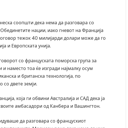
еска соопшти дека нема да разговара со
 Обединетите нации, иако гневот на Франција
оговор тежок 40 милијарди долари може да го
ја и Европската унија.
говорот со француската поморска група за
и наместо тоа ќе изгради најмалку осум
канска и британска технологија, по
 со двете земји.
ција, која ги обвини Австралија и САД дека ја
 своите амбасадори од Канбера и Вашингтон.
идуваше да разговара со францускиот