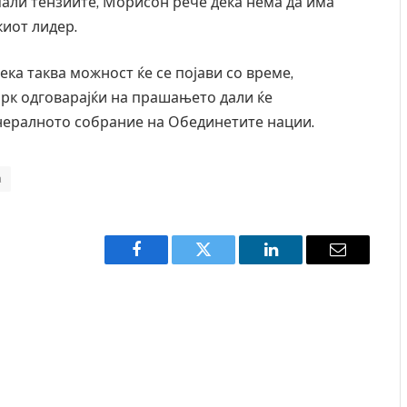
мали тензиите, Морисон рече дека нема да има
иот лидер.
дека таква можност ќе се појави со време,
рк одговарајќи на прашањето дали ќе
нералното собрание на Обединетите нации.
а
Facebook
Twitter
LinkedIn
Email
Уште двајца починаа од повредите во ресторан
во главниот град на Русуија – експлозивот бил
завиткан како роденденски подарок
AUGUST 2, 2026