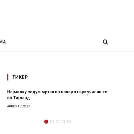
МА
ТИКЕР
Најмалку седум мртви во нападот врз училиште
СОЗИС:
во Тајланд
генера
AUGUST 7, 2026
AUGUST 7,