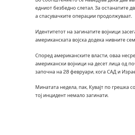
едниот безбедно слетал. За останатите дв
а спасувачките операции продолжуваат.
Идентитетот на загинатите војници засег
американската војска додека нивните сем
Според американските власти, оваа несре
американски војници на десет лица од поч
започна на 28 февруари, кога САД и Изра
Минатата недела, пак, Кувајт по грешка 
тој инцидент немало загинати.