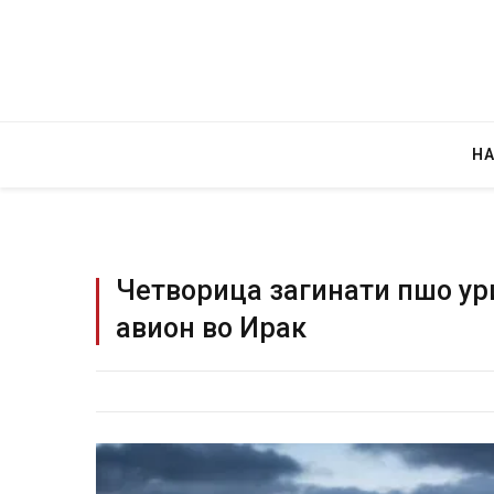
Н
Четворица загинати пшо ур
авион во Ирак