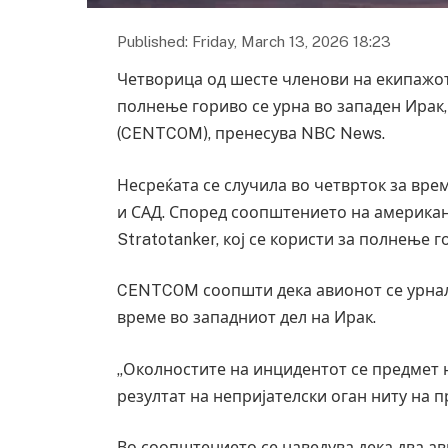
Published: Friday, March 13, 2026 18:23
Четворица од шесте членови на екипажот
полнење гориво се урна во западен Ирак
(CENTCOM), пренесува NBC News.
Несреќата се случила во четврток за вре
и САД. Според соопштението на американс
Stratotanker, кој се користи за полнење 
CENTCOM соопшти дека авионот се урнал
време во западниот дел на Ирак.
„Околностите на инцидентот се предмет на
резултат на непријателски оган ниту на 
Во соопштението се наведува дека два а