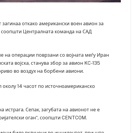
 загинаа откако американски воен авион за
, соопшти Централната команда на САД
ме на операции поврзани со војната меѓу Иран
ката војска, станува збор за авион KC-135
гориво во воздух на борбени авиони.
 околу 14 часот по источнoамериканско
 истрага. Сепак, загубата на авионот не е
пријателски оган“, соопшти CENTCOM.
виони биле вклучени во инцидентот, при што