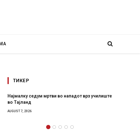
МА
ТИКЕР
Најмалку седум мртви во нападот врз училиште
СОЗИС:
во Тајланд
генера
AUGUST 7, 2026
AUGUST 7,