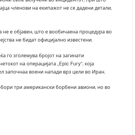
ајца членови на екипажот не се дадени детали,
а не е објавен, што е вообичаена процедура во
ејства не бидат официјално известени.
ќа го зголемува бројот на загинати
етокот на операцијата „Epic Fury“, која
ел започнаа воени напади врз цели во Иран.
собори три американски борбени авиони, но во
Уште двајца починаа од повредите во ресторан
во главниот град на Русуија – експлозивот бил
завиткан како роденденски подарок
AUGUST 2, 2026