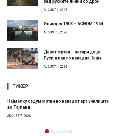
зад руските линии со дрон
AUGUST 4, 2026
Илинден 1903 – АСНОМ 1944
AUGUST 1, 2026
Девет мртви – четири деца:
Русија пак го нападна Кијив
AUGUST 1, 2026
ТИКЕР
Најмалку седум мртви во нападот врз училиште
СОЗИС:
во Тајланд
генера
AUGUST 7, 2026
AUGUST 7,