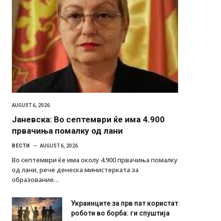
AUGUST 6, 2026
Јаневска: Во септември ќе има 4.900
првачиња помалку од лани
ВЕСТИ
AUGUST 6, 2026
Во септември ќе има околу 4.900 првачиња помалку
од лани, рече денеска министерката за
образование…
Украинците за прв пат користат
роботи во борба: ги спуштија