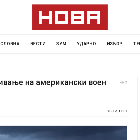
АСЛОВНА
ВЕСТИ
ЗУМ
УДАРНО
ИЗБОР
ТЕ
ивање на американски воен
0
Уште двајца починаа од повредите во ресторан
во главниот град на Русуија – експлозивот бил
завиткан како роденденски подарок
ВЕСТИ
,
СВЕТ
AUGUST 2, 2026