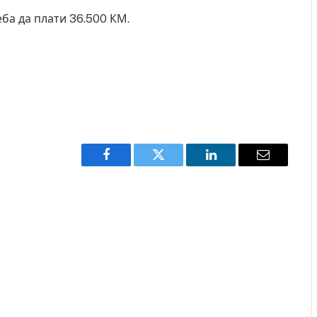
еба да плати 36.500 КМ.
Facebook
Twitter
LinkedIn
Email
Горат Парос, Андрос, Калимнос, Крит, …
Рачна бомба експло
главниот српски гр
6
локали
AUGUST 6, 2026