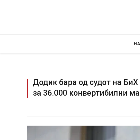
Н
Додик бара од судот на БиХ 
за 36.000 конвертибилни м
Грција: Горат Парос, 
JULY 30, 2026