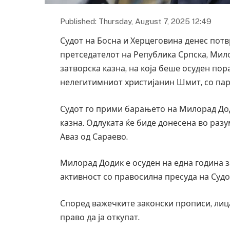
Published: Thursday, August 7, 2025 12:49
Судот на Босна и Херцеговина денес пот
претседателот на Република Српска, Мил
затворска казна, на која беше осуден по
нелегитимниот христијанин Шмит, со пар
Судот го прими барањето на Милорад Дод
казна. Одлуката ќе биде донесена во разу
Аваз од Сараево.
Милорад Додик е осуден на една година 
активност со правосилна пресуда на Судо
Според важечките законски прописи, лица
право да ја откупат.