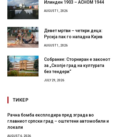
AUGUST 1, 2026
Девет мртви – четири деца:
Русија пак го нападна Кијив
AUGUST 1, 2026
Собрание: Сторниран е законот
за „Скопје град на културата
без тендери“
JULY 29, 2026
ТИКЕР
дира пред зграда во
И Данска се милитарилизира –
ад – оштетени автомобили и
11-месечна воена
AUGUST 4, 2026