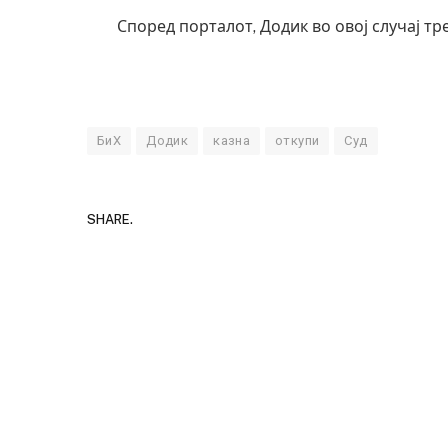
Според порталот, Додик во овој случај тр
БиХ
Додик
казна
откупи
Суд
SHARE.
Грција: 
JULY 30, 202