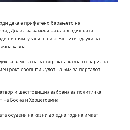
врди дека е прифатено барањето на
орад Додик, за замена на едногодишната
ради непочитување на изречените одлуки на
ична казна.
ик за замена на затворската казна со парична
мен рок“, соопшти Судот на БиХ за порталот
затвор и шестгодишна забрана за политичка
т на Босна и Херцеговина.
та осудени на казни до една година имаат