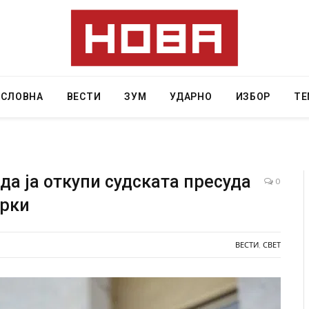
АСЛОВНА
ВЕСТИ
ЗУМ
УДАРНО
ИЗБОР
ТЕ
да ја откупи судската пресуда
0
арки
Андрос, Калимнос, Крит, …
Рачна бомба експлодира пред зг
главниот српски град – оштетен
локали
ВЕСТИ
,
СВЕТ
AUGUST 6, 2026