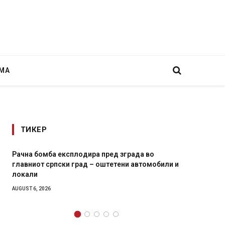
МА
ТИКЕР
рада во
И Данска се милитарилизира – воведува но
и автомобили и
11-месечна воена
AUGUST 4, 2026