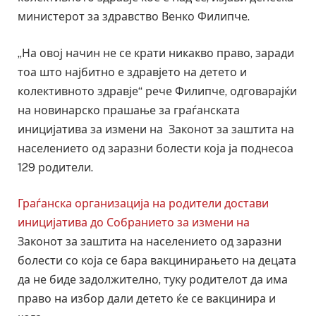
министерот за здравство Венко Филипче.
„На овој начин не се крати никакво право, заради
тоа што најбитно е здравјето на детето и
колективното здравје“ рече Филипче, одговарајќи
на новинарско прашање за граѓанската
иницијатива за измени на Законот за заштита на
населението од заразни болести која ја поднесоа
129 родители.
Граѓанска организација на родители достави
иницијатива до Собранието за измени на
Законот за заштита на населението од заразни
болести со која се бара вакцинирањето на децата
да не биде задолжително, туку родителот да има
право на избор дали детето ќе се вакцинира и