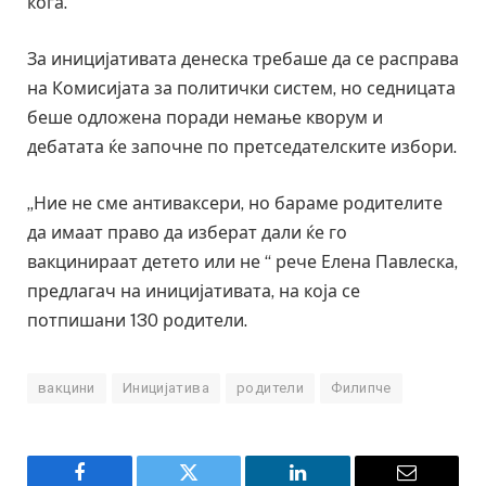
кога.
За иницијативата денеска требаше да се расправа
на Комисијата за политички систем, но седницата
беше одложена поради немање кворум и
дебатата ќе започне по претседателските избори.
„Ние не сме антиваксери, но бараме родителите
да имаат право да изберат дали ќе го
вакцинираат детето или не “ рече Елена Павлеска,
предлагач на иницијативата, на која се
потпишани 130 родители.
вакцини
Иницијатива
родители
Филипче