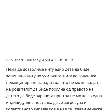
Published: Thursday, April 4, 2019 16:18
Нема да дозволиме ниту едно дете да биде
запишано ниту во училиште, ниту во градинка
невакцинирано, заради тоа што не може волјата
на родителот да биде посилна од правото на
детето да биде здраво, а при тоа не може со една
индивидуална постапка да се загрозува и
колективното здравје кое е над се, изјави денеска