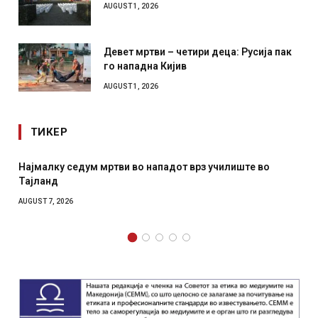
AUGUST 1, 2026
Девет мртви – четири деца: Русија пак
го нападна Кијив
AUGUST 1, 2026
ТИКЕР
у седум мртви во нападот врз училиште во
СОЗИС: Укра
отколку на
2026
AUGUST 7, 2026