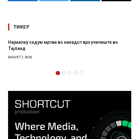
Facebook
Twitter
LinkedIn
Email
ТИКЕР
тви во нападот врз училиште во
СОЗИС: Украинците пов
отколку на Зеленски
AUGUST 7, 2026