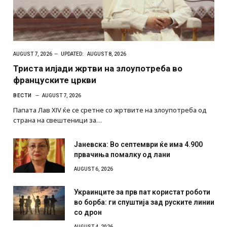
AUGUST 7, 2026
UPDATED:
AUGUST 8, 2026
Триста илјади жртви на злоупотреба во
француските цркви
ВЕСТИ
AUGUST 7, 2026
Папата Лав XIV ќе се сретне со жртвите на злоупотреба од
страна на свештеници за…
Јаневска: Во септември ќе има 4.900
првачиња помалку од лани
AUGUST 6, 2026
Украинците за прв пат користат роботи
во борба: ги спуштија зад руските линии
со дрон
AUGUST 4, 2026