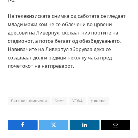
1-0.
На телевизиската снимка од саботата се гледаат
млади мажи кои не се облечени во црвени
дресови на Ливерпул, скокаат низ портите на
стадионот, а потоа бегаат од обезбедувањето.
Навивачите на Ливерпул зборуваа дека се
создаваат долги редици неколку часа пред
почетокот на натпреварот.
Лига на шампиони
Свет
УЕФА
финале
Facebook
Twitter
LinkedIn
Email