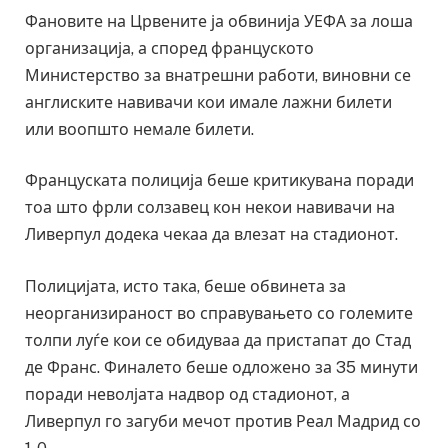
Фановите на Црвените ја обвинија УЕФА за лоша
организација, а според француското
Министерство за внатрешни работи, виновни се
англиските навивачи кои имале лажни билети
или воопшто немале билети.
Француската полиција беше критикувана поради
тоа што фрли солзавец кон некои навивачи на
Ливерпул додека чекаа да влезат на стадионот.
Полицијата, исто така, беше обвинета за
неорганизираност во справувањето со големите
толпи луѓе кои се обидуваа да пристапат до Стад
де Франс. Финалето беше одложено за 35 минути
поради неволјата надвор од стадионот, а
Ливерпул го загуби мечот против Реал Мадрид со