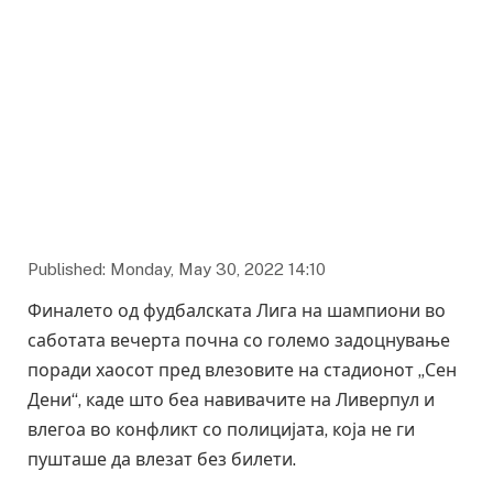
Published: Monday, May 30, 2022 14:10
Финалето од фудбалската Лига на шампиони во
саботата вечерта почна со големо задоцнување
поради хаосот пред влезовите на стадионот „Сен
Дени“, каде што беа навивачите на Ливерпул и
влегоа во конфликт со полицијата, која не ги
пушташе да влезат без билети.