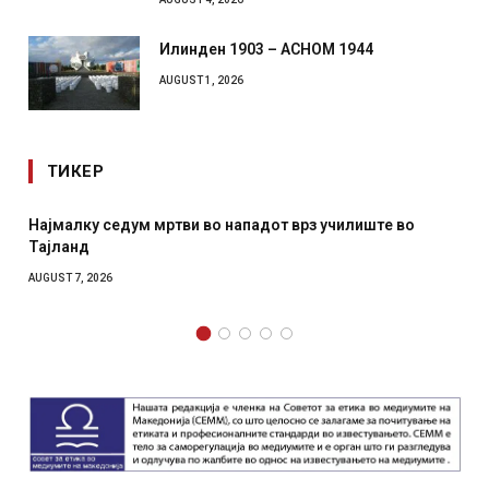
Илинден 1903 – АСНОМ 1944
AUGUST 1, 2026
ТИКЕР
алку седум мртви во нападот врз училиште во
СОЗИС: 
ланд
отколку
T 7, 2026
AUGUST 7, 