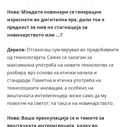
Нова: Младите новинари се генерации
израснати во дигитална ера, дали тоа е
предност за нив но стагнација за
новинарството или …?
Дерала:
Отсекогаш сум верувал во придобивките
од технологијата. Силно се залагам за
максимална употреба на новите технологии, се
разбира, врз основа на етички начела и
стандарди. Паметна и етичка употреба на
технолошките иновации, а особено на
вештачката интелигенција, може само да му
помогне на светот, па така и на новинарството.
Нова: Ваша преокупација се и темите за
вештачката интелигенција, колку во