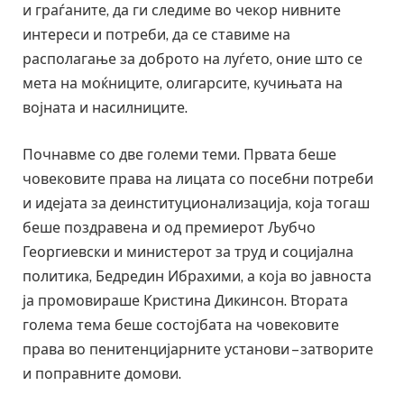
и граѓаните, да ги следиме во чекор нивните
интереси и потреби, да се ставиме на
располагање за доброто на луѓето, оние што се
мета на моќниците, олигарсите, кучињата на
војната и насилниците.
Почнавме со две големи теми. Првата беше
човековите права на лицата со посебни потреби
и идејата за деинституционализација, која тогаш
беше поздравена и од премиерот Љубчо
Георгиевски и министерот за труд и социјална
политика, Бедредин Ибрахими, а која во јавноста
ја промовираше Кристина Дикинсон. Втората
голема тема беше состојбата на човековите
права во пенитенцијарните установи – затворите
и поправните домови.