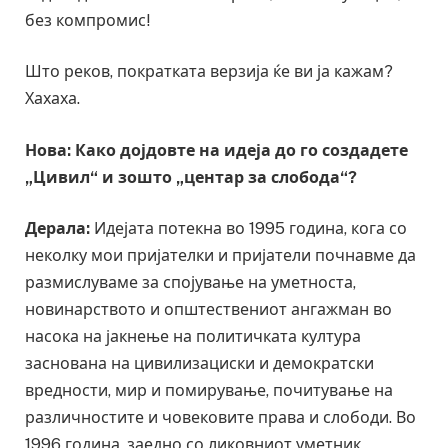
без компромис!
Што реков, пократката верзија ќе ви ја кажам?
Хахаха.
Нова: Како дојдовте на идеја до го создадете
„Цивил“ и зошто „центар за слобода“?
Дерала:
Идејата потекна во 1995 година, кога со
неколку мои пријателки и пријатели почнавме да
размислуваме за спојување на уметноста,
новинарството и општествениот ангажман во
насока на јакнење на политичката култура
заснована на цивилизациски и демократски
вредности, мир и помирување, почитување на
различностите и човековите права и слободи. Во
1996 година, заедно со ликовниот уметник