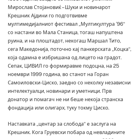
Мирослав Стојановиќ – Шуки и новинарот
Крешник Ајдини го подготвивме
мултимедијалниот фестивал „Мултикултура ‘96“
со настани во Мала Станица, тогаш напуштена
руина, и на плоштадот, некогаш Маршал Тито,
сега Македонија, поточно кај панкерската „Коцка“,
која одамна е избришана од лицето на градот.
Сепак, ЦИВИЛ го формиравме подоцна, на 25
ноември 1999 година, во станот на Горан
Самоиловски-Циско, заедно со неколку независни
интелектуалци, новинари и уметници. Прв
донатор и помагач не ни беше некоја странска
фондација или олигарх, туку токму Циско.
Наставката „центар за слобода“ е заслуга на
Крешник. Кога Груевски побара од невладините