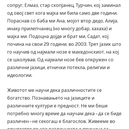
сопруг, Елмаз, стар скопјанец, Турчин, кој заминал
од овој свет кога мајка ми била само две години.
Пораснав со баба ми Ана, мојот втор дедо, Алија,
инаку прилепчанец (но многу добар, хахаха) и
мајка ми. Подоцна дојде и брат ми, Садат, кој
почина на свои 29 години, во 2003. Трет јазик што
го научив од најмали нозе е македонскиот, на кој
се школував. Од најмали нозе бев опкружен со
различни јазици, етнички потекла, религии и
идеологии.
Животот ме научи дека различностите се
богатство. Познавањето на јазиците и
различните култури е предност. Не ми беше
потребно многу време да научам дека – да се биде
различен – не секогаш е благослов. Живееме во