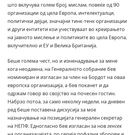
што вклучува голем број, мислам, повеќе од 90
организации од цела Европа, интелектуалци,
политички дејци, значајни тинк-тенк организации
и други ентитети кои учествуваат во креирањето
на јавното мислење и политиките во цела Европа,
вклучително и ЕУ и Велика Британија.
Беше голема чест, но и изненадување за мене
кога неодамна, на Генералното собрание бев
номиниран и изгласан за член на Бордот на оваа
европска организација, а бев поканет и да
одржам говор во својство на почесен гостин.
Набрзо потоа, за само неколку недели, на дневен
ред беше поставена дискусија за мое
назначување на позицијата генерален секретар
на НЕПФ. Едногласно бев изгласан за нов
генсек
на организацијата, по серија пофални зборови и