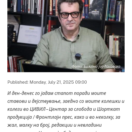
Фото: Биљана Јордановска
Published: Monday, July 21, 2025 09:00
И ден-денес го јадам стапот поради моите
ставови и дејствување, заедно со моите колешки и
колеги во ЦИВИЛ – Центар за слобода и Шорткат
продукција / Фронтлајн прес, како и во неколку, за
жал, малку на број, редакции и невладини