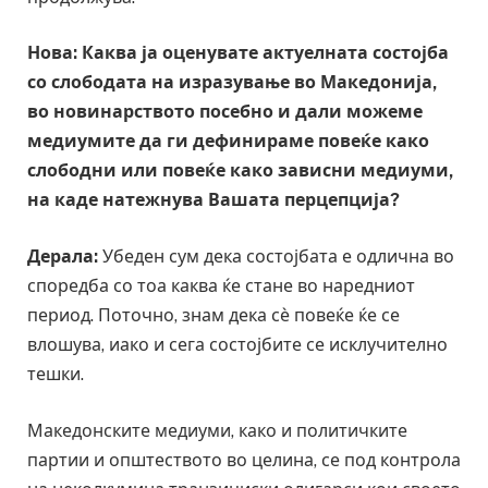
Нова: Каква ја оценувате актуелната состојба
со слободата на изразување во Македонија,
во новинарството посебно и дали можеме
медиумите да ги дефинираме повеќе како
слободни или повеќе како зависни медиуми,
на каде натежнува Вашата перцепција?
Дерала:
Убеден сум дека состојбата е одлична во
споредба со тоа каква ќе стане во наредниот
период. Поточно, знам дека сѐ повеќе ќе се
влошува, иако и сега состојбите се исклучително
тешки.
Македонските медиуми, како и политичките
партии и општеството во целина, се под контрола