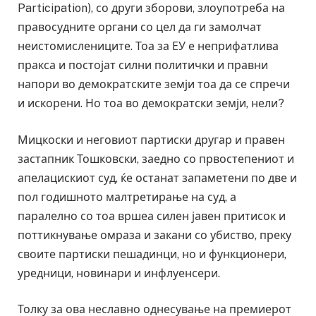
Participation), со други зборови, злоупотреба на
правосудните органи со цел да ги замолчат
неистомислениците. Тоа за ЕУ е неприфатлива
пракса и постојат силни политички и правни
напори во демократските земји тоа да се спречи
и искорени. Но тоа во демократски земји, нели?
Мицкоски и неговиот партиски другар и правен
застапник Тошковски, заедно со првостепениот и
апелацискиот суд, ќе останат запаметени по две и
пол годишното малтретирање на суд, а
паралелно со тоа вршеа силен јавен притисок и
поттикнување омраза и закани со убиство, преку
своите партиски пешадинци, но и функционери,
уредници, новинари и инфлуенсери.
Толку за ова неславно однесување на премиерот