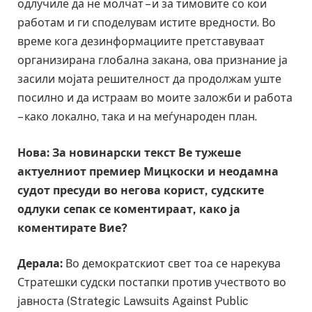
одлучиле да не молчат – и за тимовите со кои
работам и ги споделувам истите вредности. Во
време кога дезинформациите претставуваат
организирана глобална закана, ова признание ја
засили мојата решителност да продолжам уште
посилно и да истраам во моите заложби и работа
– како локално, така и на меѓународен план.
Нова: За новинарски текст Ве тужеше
актуелниот премиер Мицкоски и неодамна
судот пресуди во негова корист, судските
одлуки сепак се коментираат, како ја
коментирате Вие?
Дерала:
Во демократскиот свет тоа се нарекува
Стратешки судски постапки против учеството во
јавноста (Strategic Lawsuits Against Public