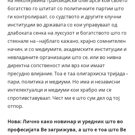
на неколкумина транзициски олигарси кои своето
богатство го штитат со политичките партии што
ги контролираат, со судството и другите клучни
институции во државата со кои управуваат од
длабоката сенка на луксузот и богатството што го
стекнале на – најблаго кажано, крајно сомнителен
начин, и со медиумите, академските институции и
невладините организации што се, или во нивна
директна сопственост или врз кои имаат
пресудно влијание. Тоа е таа олигархиска тријада –
пари, политика и медиуми. Но има и независни
интелектуалци и медиуми кои храбро им се
спротивставуваат. Чест ми е што сум дел од тој
отпор.
Нова: Лично како новинар и уредник што во
професијата Ве загрижува, а што е тоа што Ве