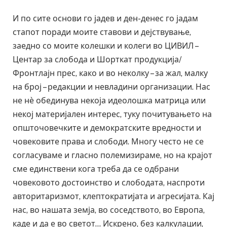
И по сите основи го јадев и ден-денес го јадам
стапот поради моите ставови и дејствување,
заедно со моите колешки и колеги во ЦИВИЛ –
Центар за слобода и Шорткат продукција/
Фронтлајн прес, како и во неколку – за жал, малку
на број – редакции и невладини организации. Нас
не нѐ обединува некоја идеолошка матрица или
некој материјален интерес, туку почитувањето на
општочовечките и демократските вредности и
човековите права и слободи. Многу често не се
согласуваме и гласно полемизираме, но на крајот
сме единствени кога треба да се одбрани
човековото достоинство и слободата, наспроти
авторитаризмот, клептократијата и агресијата. Кај
нас, во нашата земја, во соседството, во Европа,
каде и да е во светот… Искрено, без калкулации,