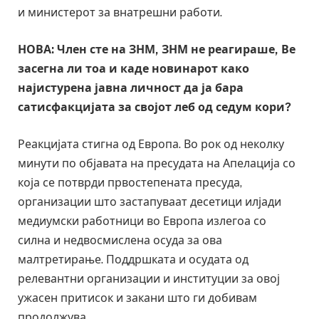
и министерот за внатрешни работи.
НОВА: Член сте на ЗНМ, ЗНМ не реагираше, Ве
засегна ли тоа и каде новинарот како
најистурена јавна личност да ја бара
сатисфакцијата за својот леб од седум кори?
Реакцијата стигна од Европа. Во рок од неколку
минути по објавата на пресудата на Апелација со
која се потврди првостепената пресуда,
организации што застапуваат десетици илјади
медиумски работници во Европа излегоа со
силна и недвосмислена осуда за ова
малтретирање. Поддршката и осудата од
релевантни организации и институции за овој
ужасен притисок и закани што ги добивам
продолжува.