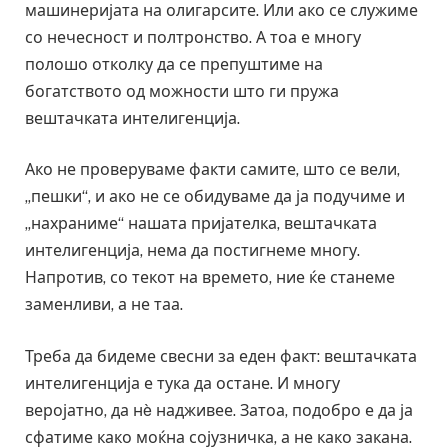
машинеријата на олигарсите. Или ако се служиме
со нечесност и полтронство. А тоа е многу
полошо отколку да се препуштиме на
богатството од можности што ги пружа
вештачката интелигенција.
Ако не проверуваме факти самите, што се вели,
„пешки“, и ако не се обидуваме да ја подучиме и
„нахраниме“ нашата пријателка, вештачката
интелигенција, нема да постигнеме многу.
Напротив, со текот на времето, ние ќе станеме
заменливи, а не таа.
Треба да бидеме свесни за еден факт: вештачката
интелигенција е тука да остане. И многу
веројатно, да нè надживее. Затоа, подобро е да ја
сфатиме како моќна сојузничка, а не како закана.