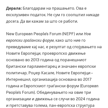
Дерала:
Благодарам на прашањето. Ова е
ексклузивен податок. Не сум го соопштил никаде
досега. Да ви кажам за што се работи.
New European People’s Forum (NEPF) или
Нов
европски граѓански форум
, како што ние го
преведуваме кај нас, е резултат од спојувањето на
Новите Европејци, проевропско движење
основано во 2013 година од поранешниот
британски парламентарец и значаен европски
политичар, Роџер Касале, Новите Европејци –
Интернешнл, организација основана во 2017
година и Европскиот граѓански форум (European
People’s Forum). Обединувањето на овие три
организации и движења се случи во 2024 година
и претставува голема, пан-европска структура