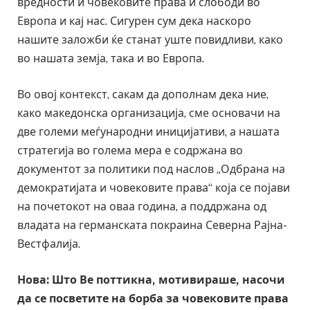
вредности и човековите права и слободи во
Европа и кај нас. Сигурен сум дека наскоро
нашите заложби ќе станат уште повидливи, како
во нашата земја, така и во Европа.
Во овој контекст, сакам да дополнам дека ние,
како македонска организација, сме основачи на
две големи меѓународни иницијативи, а нашата
стратегија во голема мера е содржана во
документот за политики под наслов „Одбрана на
демократијата и човековите права“ која се појави
на почетокот на оваа година, а поддржана од
владата на германската покраина Северна Рајна-
Вестфалија.
Нова: Што Ве поттикна, мотивираше, насочи
да се посветите на борба за човековите права