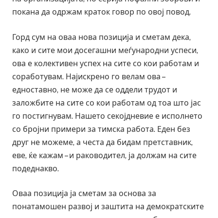
покана да одржам краток говор по овој повод.
Горд сум на оваа нова позиција и сметам дека,
како и сите мои досегашни меѓународни успеси,
ова е колективен успех на сите со кои работам и
соработувам. Најискрено го велам ова –
едноставно, не може да се оддели трудот и
заложбите на сите со кои работам од тоа што јас
го постигнувам. Нашето секојдневие е исполнето
со бројни примери за тимска работа. Еден без
друг не можеме, а честа да бидам претставник,
еве, ќе кажам – и раководител, ја должам на сите
подеднакво.
Оваа позиција ја сметам за основа за
понатамошен развој и заштита на демократските