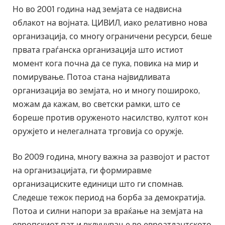
Но во 2001 година над земјата се надвисна
облакот на војната. ЦИВИЛ, иако релативно нова
организација, со многу ограничени ресурси, беше
првата граѓанска организација што истиот
момент кога почна да се пука, повика на мир и
помирување. Потоа стана највидливата
организација во земјата, но и многу пошироко,
можам да кажам, во светски рамки, што се
бореше против оруженото насилство, култот кон
оружјето и нелегалната трговија со оружје.
Во 2009 година, многу важна за развојот и растот
на организацијата, ги формиравме
организациските единици што ги спомнав.
Следеше тежок период на борба за демократија.
Потоа и силни напори за враќање на земјата на
европскиот пат и вклучување во евроатлантското