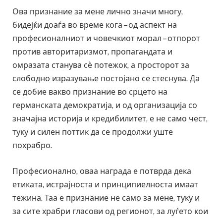
Ова признание за мене лично значи многу,
бидејќи доаѓа во време кога – од аспект на
професионалниот и човечкиот морал – отпорот
против авторитаризмот, пропагандата и
омразата станува сѐ потежок, а просторот за
слободно изразување постојано се стеснува. Да
се добие вакво признание во срцето на
германската демократија, и од организација со
значајна историја и кредибилитет, е не само чест,
туку и силен поттик да се продолжи уште
похрабро.
Професионално, оваа награда е потврда дека
етиката, истрајноста и принципиелноста имаат
тежина. Таа е признание не само за мене, туку и
за сите храбри гласови од регионот, за луѓето кои