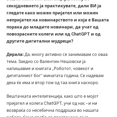
секојдневието ја практикувате, дали ВИ ја
гледате како можен пријател или можен
непријател на новинарството и која е Вашата
порака до младите новинари, да учат од
повозрасните колеги или од ChatGPT и од
другите дигитални мудреци?
Дерала:
Да, многу активно се занимавам со оваа
тема. Заедно со Валентин Нешовски ја
напишавме и книгата „Роботот, човекот и
дигиталниот бог“ минатата година. Се надевам
дека ќе има и втор том од таа книга наскоро.
Вештачката интелигенција, како што е мојот
пријател и колега ChatGPT, учи од нас – и ни
возвраќа со несебична поддршка во нашата