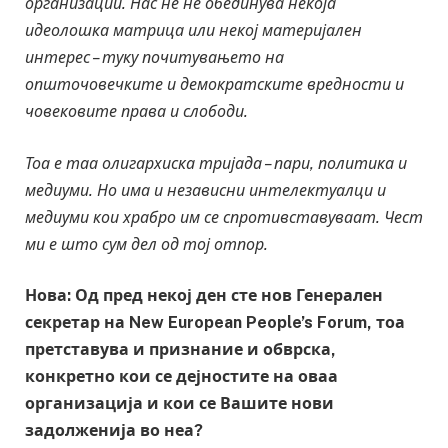
организации. Нас не нѐ обединува некоја
идеолошка матрица или некој материјален
интерес – туку почитувањето на
општочовечките и демократските вредности и
човековите права и слободи.
Тоа е таа олигархиска тријада – пари, политика и
медиуми. Но има и независни интелектуалци и
медиуми кои храбро им се спротивставуваат. Чест
ми е што сум дел од тој отпор.
Нова: Од пред некој ден сте нов Генерален
секретар на New European People’s Forum, тоа
претставува и признание и обврска,
конкретно кои се дејностите на оваа
организација и кои се Вашите нови
задолженија во неа?