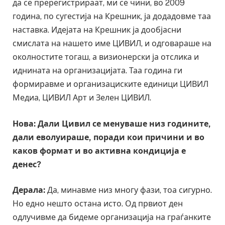
да се пререгистрираат, ми се чини, во 2009
година, по сугестија на Крешник, ја додадовме таа
наставка. Идејата на Крешник ја дообјасни
смислата на нашето име ЦИВИЛ, и одговараше на
околностите тогаш, а визионерски ја отслика и
иднината на организацијата. Таа година ги
формиравме и организациските единици ЦИВИЛ
Медиа, ЦИВИЛ Арт и Зелен ЦИВИЛ.
Нова: Дали Цивил се менуваше низ годините,
дали еволуираше, поради кои причини и во
каков формат и во активна кондиција е
денес?
Дерала:
Да, минавме низ многу фази, тоа сигурно.
Но едно нешто остана исто. Од првиот ден
одлучивме да бидеме организација на граѓанките