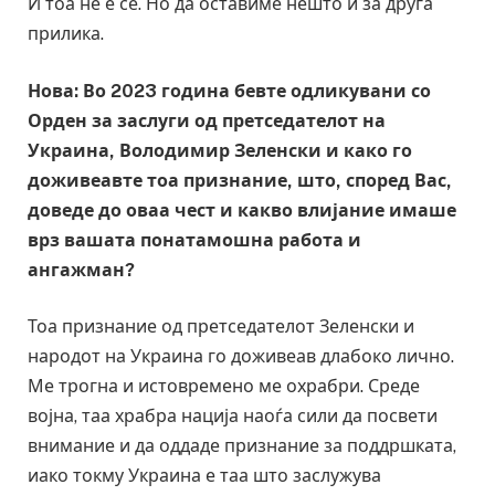
И тоа не е сѐ. Но да оставиме нешто и за друга
прилика.
Нова: Во 2023 година бевте одликувани со
Орден за заслуги од претседателот на
Украина, Володимир Зеленски и како го
доживеавте тоа признание, што, според Вас,
доведе до оваа чест и какво влијание имаше
врз вашата понатамошна работа и
ангажман?
Тоа признание од претседателот Зеленски и
народот на Украина го доживеав длабоко лично.
Ме трогна и истовремено ме охрабри. Среде
војна, таа храбра нација наоѓа сили да посвети
внимание и да оддаде признание за поддршката,
иако токму Украина е таа што заслужува