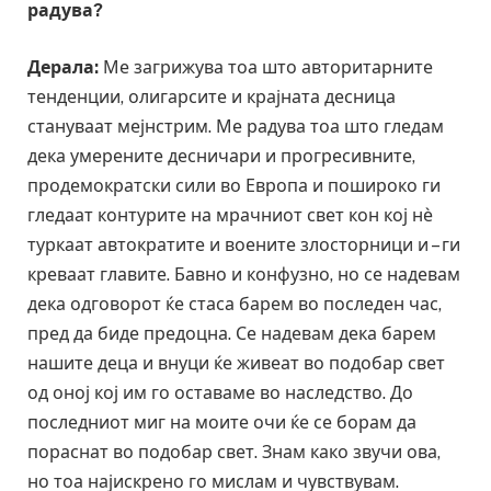
радува?
Дерала:
Ме загрижува тоа што авторитарните
тенденции, олигарсите и крајната десница
стануваат мејнстрим. Ме радува тоа што гледам
дека умерените десничари и прогресивните,
продемократски сили во Европа и пошироко ги
гледаат контурите на мрачниот свет кон кој нѐ
туркаат автократите и воените злосторници и – ги
креваат главите. Бавно и конфузно, но се надевам
дека одговорот ќе стаса барем во последен час,
пред да биде предоцна. Се надевам дека барем
нашите деца и внуци ќе живеат во подобар свет
од оној кој им го оставаме во наследство. До
последниот миг на моите очи ќе се борам да
пораснат во подобар свет. Знам како звучи ова,
но тоа најискрено го мислам и чувствувам.