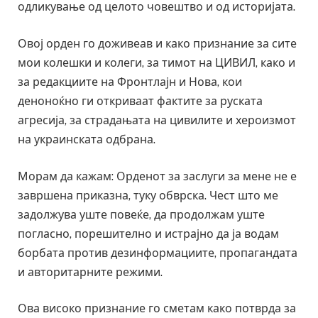
одликување од целото човештво и од историјата.
Овој орден го доживеав и како признание за сите
мои колешки и колеги, за тимот на ЦИВИЛ, како и
за редакциите на Фронтлајн и Нова, кои
деноноќно ги откриваат фактите за руската
агресија, за страдањата на цивилите и хероизмот
на украинската одбрана.
Морам да кажам: Орденот за заслуги за мене не е
завршена приказна, туку обврска. Чест што ме
задолжува уште повеќе, да продолжам уште
погласно, порешително и истрајно да ја водам
борбата против дезинформациите, пропагандата
и авторитарните режими.
Ова високо признание го сметам како потврда за