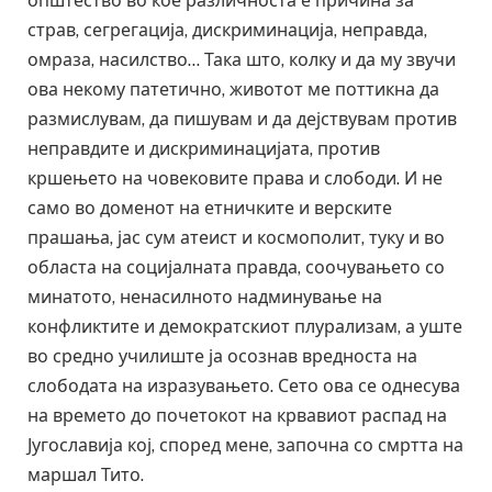
општество во кое различноста е причина за
страв, сегрегација, дискриминација, неправда,
омраза, насилство… Така што, колку и да му звучи
ова некому патетично, животот ме поттикна да
размислувам, да пишувам и да дејствувам против
неправдите и дискриминацијата, против
кршењето на човековите права и слободи. И не
само во доменот на етничките и верските
прашања, јас сум атеист и космополит, туку и во
областа на социјалната правда, соочувањето со
минатото, ненасилното надминување на
конфликтите и демократскиот плурализам, а уште
во средно училиште ја осознав вредноста на
слободата на изразувањето. Сето ова се однесува
на времето до почетокот на крвавиот распад на
Југославија кој, според мене, започна со смртта на
маршал Тито.