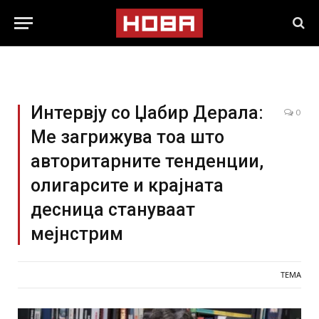
Интервју со Џабир Дерала:
0
Ме загрижува тоа што
авторитарните тенденции,
олигарсите и крајната
десница стануваат
мејнстрим
ТЕМА