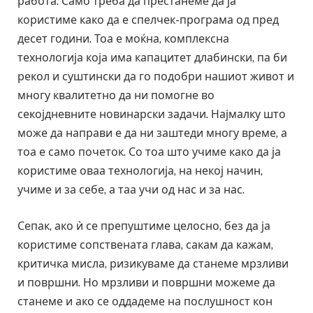
работа. Само треба да престанеме да ја
користиме како да е спелчек-програма од пред
десет години. Тоа е моќна, комплексна
технологија која има капацитет длабински, па би
рекол и суштински да го подобри нашиот живот и
многу квалитетно да ни помогне во
секојдневните новинарски задачи. Најмалку што
може да направи е да ни заштеди многу време, а
тоа е само почеток. Со тоа што учиме како да ја
користиме оваа технологија, на некој начин,
учиме и за себе, а таа учи од нас и за нас.
Сепак, ако ѝ се препуштиме целосно, без да ја
користиме сопствената глава, сакам да кажам,
критичка мисла, ризикуваме да станеме мрзливи
и површни. Но мрзливи и површни можеме да
станеме и ако се оддадеме на послушност кон