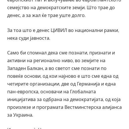
семејство на демократските земји. Што трае до
денес, а за жал ќе трае уште долго.
За тоа што е денес ЦИВИЛ во национални рамки,
нека суди јавноста.
Само би спомнал дека сме познати, признати и
активни на регионално ниво, во земјите на
Западен Балкан, а во светот сме познати по
повеќе основи, од кои најново е што сме една од
четирите организации, две од Германија и една
пан-европска, основачи на Глобалната
иницијатива за одбрана на демократијата, од која
произлезе и програмата Вестминстерска алијанса
за Украина.