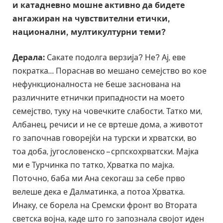
и катадневно мошне активно да бидете
ангажиран на чувствителни етички,
национални, мултикултурни теми?
Дерала:
Сакате подолга верзија? Не? Ај, еве
пократка… Пораснав во мешано семејство во кое
нефункционалноста не беше заснована на
различните етнички припадности на моето
семејство, туку на човечките слабости. Татко ми,
Албанец, речиси и не се вртеше дома, а животот
го започнав говорејќи на турски и хрватски, во
тоа доба, југословенско – српскохрватски. Мајка
ми е Турчинка по татко, Хрватка по мајка.
Поточно, баба ми Ана секогаш за себе прво
велеше дека е Далматинка, а потоа Хрватка.
Инаку, се борела на Сремски фронт во Втората
светска војна, каде што го запознала својот иден