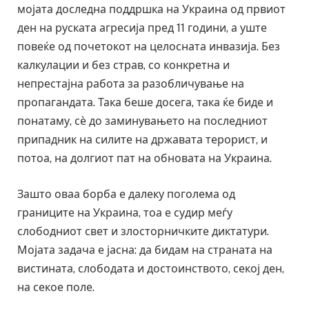
мојата доследна поддршка на Украина од првиот
ден на руската агресија пред 11 години, а уште
повеќе од почетокот на целосната инвазија. Без
калкулации и без страв, со конкретна и
непрестајна работа за разобличување на
пропагандата. Така беше досега, така ќе биде и
понатаму, сѐ до заминувањето на последниот
припадник на силите на државата терорист, и
потоа, на долгиот пат на обновата на Украина.
Зашто оваа борба е далеку поголема од
границите на Украина, тоа е судир меѓу
слободниот свет и злосторничките диктатури.
Мојата задача е јасна: да бидам на страната на
вистината, слободата и достоинството, секој ден,
на секое поле.