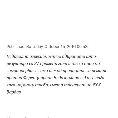
фото zrkvardar.mk
Published: Saturday, October 15, 2016 00:53
Недоволна агресивност во одбраната што
резултира со 27 примени гола и ниско ниво на
самодоверба се само дел од причините за ремито
против Ференцварош. Недозволиво е д а се паѓа
кога најмногу треба, смета тренерот на ЖРК
Вардар