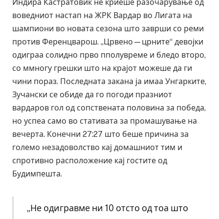
Индира Кастратовиќ не криеше разочарување од
воведниот настап на ЖРК Вардар во Лигата на
шампиони во новата сезона што заврши со реми
против Ференцварош. „Црвено—црните“ девојки
одиграа солидно прво пполувреме и бледо второ,
со ммногу грешки што на крајот можеше да ги
чини пораз. Последната закана ја имаа Унгарките,
Зучански се обиде да го погоди празниот
вардаров гол од сопствената половина за победа,
но успеа само во стативата за промашување на
вечерта. Конечни 27:27 што беше причина за
големо незадоволство кај домашниот тим и
спротивно расположение кај гостите од
Будимпешта.
„Не одигравме ни 10 отсто од тоа што