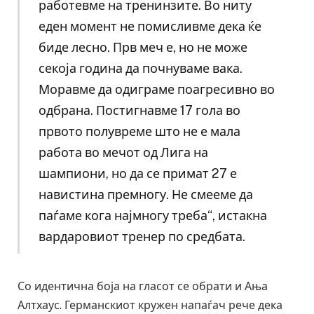
работевме на тренинзите. Во ниту
еден момент не помисливме дека ќе
биде лесно. Прв меч е, но не може
секоја година да почнуваме вака.
Моравме да одиграме поагресивно во
одбрана. Постигнавме 17 гола во
првото полувреме што не е мала
работа во мечот од Лига на
шампиони, но да се примат 27 е
навистина премногу. Не смееме да
паѓаме кога најмногу треба“, истакна
вардаровиот тренер по средбата.
Со идентична боја на гласот се обрати и Ања
Алтхаус. Германскиот кружен напаѓач рече дека