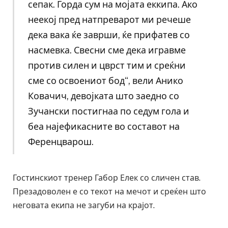
сепак. Горда сум на мојата еккипа. Ако
неекој пред натпреварот ми речеше
дека вака ќе заврши, ќе прифатев со
насмевка. Свесни сме дека игравме
против силен и цврст тим и среќни
сме со освоениот бод“, вели Анико
Ковачич, девојката што заедно со
Зучански постигнаа по седум гола и
беа најефикасните во составот на
Ференцварош.
Гостинскиот тренер Габор Елек со сличен став.
Презадоволен е со текот на мечот и среќен што
неговата екипа не загуби на крајот.