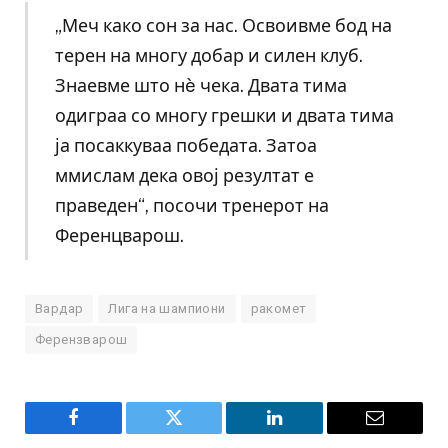
„Меч како сон за нас. Освоивме бод на
терен на многу добар и силен клуб.
Знаевме што нè чека. Двата тима
одиграа со многу грешки и двата тима
ја посаккуваа победата. Затоа
ммислам дека овој резултат е
праведен“, посочи тренерот на
Ференцварош.
Вардар
Лига на шампиони
ракомет
Ферензварош
Facebook
Twitter
LinkedIn
Email