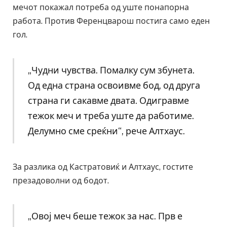
мечот покажал потреба од уште понапорна
работа. Против Ференцварош постига само еден
гол.
„Чудни чувства. Помалку сум збунета.
Од една страна освоивме бод, од друга
страна ги сакавме двата. Одигравме
тежок меч и треба уште да работиме.
Делумно сме среќни“, рече Алтхаус.
За разлика од Кастратовиќ и Алтхаус, гостите
презадоволни од бодот.
„Овој меч беше тежок за нас. Прв е