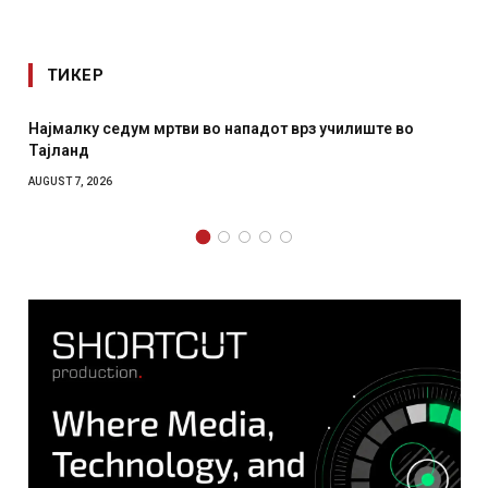
ТИКЕР
СОЗИС: Украинците повеќе им веруваат на генералите
отколку на Зеленски
AUGUST 7, 2026