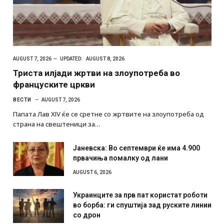
AUGUST 7, 2026
UPDATED:
AUGUST 8, 2026
Триста илјади жртви на злоупотреба во
француските цркви
ВЕСТИ
AUGUST 7, 2026
Папата Лав XIV ќе се сретне со жртвите на злоупотреба од
страна на свештеници за…
Јаневска: Во септември ќе има 4.900
првачиња помалку од лани
AUGUST 6, 2026
Украинците за прв пат користат роботи
во борба: ги спуштија зад руските линии
со дрон