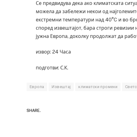
Се предвидува дека ако климатската ситу
можела да забележи некои од најголеми
екстремни температури над 40°C и во бр
според извештајот, бара строги ревизии 
јужна Европа, доколку продолжат да рабо
извор: 24 Часа
подготви: С.К.
Европа
Извештај
климатски промени
Светс
SHARE.