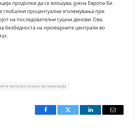
ација продолжи да се влошува, јужна Европа би
те глобални процентуални зголемувања при
ојот на последователни сушни денови. Ова,
на безбедноста на нуклеарните централи во
тат.
ката метеоролошка организација
Facebook
Twitter
LinkedIn
Email