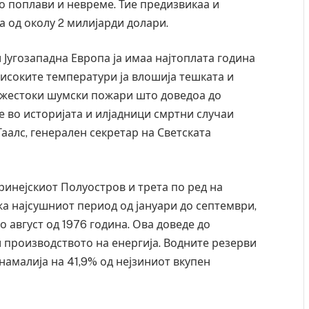
о поплави и невреме. Тие предизвикаа и
а од околу 2 милијарди долари.
и Југозападна Европа ја имаа најтоплата година
високите температури ја влошија тешката и
 жестоки шумски пожари што доведоа до
 во историјата и илјадници смртни случаи
аалс, генерален секретар на Светската
ринејскиот Полуостров и трета по ред на
а најсушниот период од јануари до септември,
до август од 1976 година. Ова доведе до
 производството на енергија. Водните резерви
 намалија на 41,9% од нејзиниот вкупен