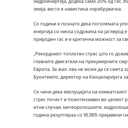
хидроенергија, додека само 20% од гас. 
земја, веста е навистина охрабрувачка.
Со години е познато дека поголемата уп
енергија со ниска содржина на јаглерод 
природен гас и е критична можност за св
„Рекордниот топлотен стрес што го дожив
главните двигатели на прекумерните смр
Европа. За жал, ова не може да се смета 
Буонтемпо, директор на Канцеларијата за
Се чини дека еволуцијата на климатскиот
Уште двајца починаа од повредите во 
стрес почест и поинтензивен во целиот р
во главниот град на Русуија – експлоз
завиткан како роденденски подарок
итни случаи, метеоролошките, хидролошк
година резултираа со 16.365 пријавени с
AUGUST 2, 2026