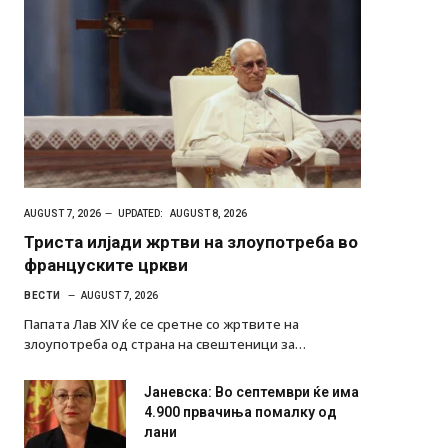
AUGUST 7, 2026
UPDATED:
AUGUST 8, 2026
Триста илјади жртви на злоупотреба во
француските цркви
ВЕСТИ
AUGUST 7, 2026
Папата Лав XIV ќе се сретне со жртвите на
злоупотреба од страна на свештеници за…
Јаневска: Во септември ќе има
4.900 првачиња помалку од
лани