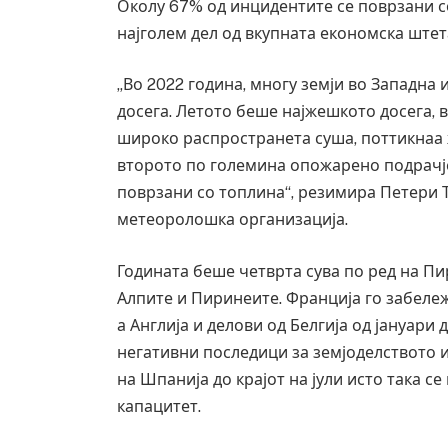
Околу 67% од инцидентите се поврзани с
најголем дел од вкупната економска штет
„Во 2022 година, многу земји во Западна 
досега. Летото беше најжешкото досега, 
широко распространета суша, поттикнаа
второто по големина опожарено подрачје
поврзани со топлина“, резимира Петери Т
метеоролошка организација.
Годината беше четврта сува по ред на Пи
Алпите и Пиринеите. Франција го забележ
а Англија и делови од Белгија од јануари 
негативни последици за земјоделството и
на Шпанија до крајот на јули исто така се
капацитет.