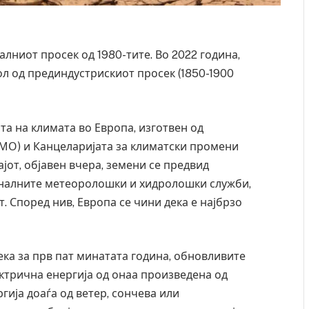
алниот просек од 1980-тите. Во 2022 година,
л од прединдустрискиот просек (1850-1900
та на климата во Европа, изготвен од
МО) и Канцеларијата за климатски промени
јот, објавен вчера, земени се предвид
налните метеоролошки и хидролошки служби,
. Според нив, Европа се чини дека е најбрзо
ека за прв пат минатата година, обновливите
ктрична енергија од онаа произведена од
гија доаѓа од ветер, сончева или