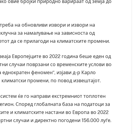
Иако овие бројки природно варираат од земја до
отреба на обновливи извори и извори на
е клучна за намалување на зависноста од
етот да се прилагоди на климатските промени.
еаја Европејците во 2022 година беше еден од
тни случаи поврзани со временските услови во
за еднократен феномен“, изјави д-р Карло
 климатски промени, по повод извештајот.
 систем ќе го направи екстремниот топлотен
ресторан
Најмалку седум мртви во нападот врз училиште
егион. Според глобалната база на податоци за
ивот бил
во Тајланд
ите и климатските настани во Европа во 2022
AUGUST 7, 2026
мртни случаи и директно погодени 156.000 луѓе.