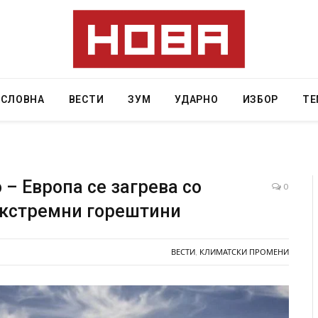
АСЛОВНА
ВЕСТИ
ЗУМ
УДАРНО
ИЗБОР
ТЕ
– Европа се загрева со
0
 екстремни горештини
ресторан
Најмалку седум мртви во нападот врз училиште
ивот бил
во Тајланд
ВЕСТИ
,
КЛИМАТСКИ ПРОМЕНИ
AUGUST 7, 2026