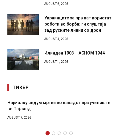
AUGUST 6, 2026
Украинците за прв пат користат
роботи во борба: ги спуштија
зад руските линии со дрон
AUGUST 4, 2026
Илинден 1903 – АСНОМ 1944
AUGUST 1, 2026
ТИКЕР
СОЗИС: Украинците повеќе им веруваат на
Рачна 
генералите отколку на Зеленски
главни
локали
AUGUST 7, 2026
AUGUST 6,