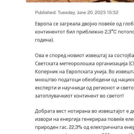
Published: Tuesday, June 20, 2023 15:32
Европа се загреала двојно повеќе од глоб
континентот бил приближно 2,3°C потопо
година).
Ова е според новиот извештај за состојба
Светската метеоролошка организација (С
Коперник на Европската унија. Во извешта
мноштво податоци обезбедени од нацио
експерти и научници од регионот и светот
затоплувачкиот континент во светот!
Добрата вест нотирана во извештајот е д
извори на енергија генерираа повеќе еле
природен гас. 22,3% од електричната енер