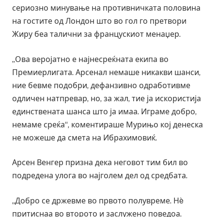
сериозно минување на противничката половина
на гостите од Лондон што во гол го претвори
Жиру беа талични за францускиот менаџер.
„Ова веројатно е најнесреќната екипа во
Премиерлигата. Арсенал немаше никакви шанси,
ние бевме подобри, дефанзивно одработивме
одличен натпревар, но, за жал, тие ја искористија
единствената шанса што ја имаа. Играме добро,
немаме среќа“, коментираше Мурињо кој денеска
не можеше да смета на Ибрахимовиќ.
Арсен Венгер призна дека неговот тим бил во
подредена улога во најголем дел од средбата.
„Добро се држевме во првото полувреме. Нè
притиснаа во второто и заслужено поведоа.