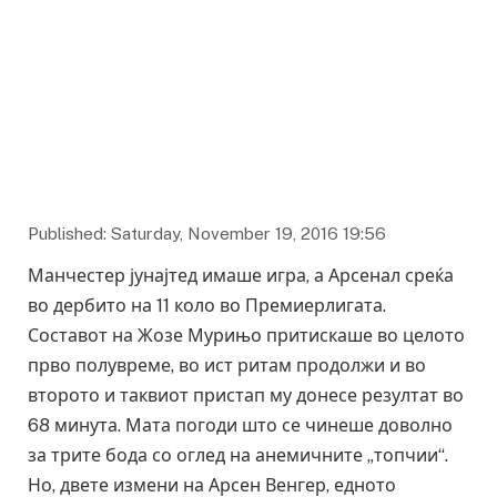
Published: Saturday, November 19, 2016 19:56
Манчестер јунајтед имаше игра, а Арсенал среќа
во дербито на 11 коло во Премиерлигата.
Составот на Жозе Мурињо притискаше во целото
прво полувреме, во ист ритам продолжи и во
второто и таквиот пристап му донесе резултат во
68 минута. Мата погоди што се чинеше доволно
за трите бода со оглед на анемичните „топчии“.
Но, двете измени на Арсен Венгер, едното