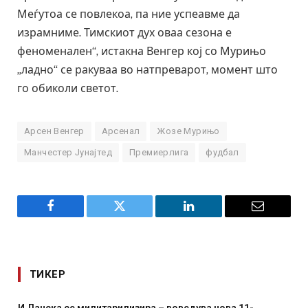
Меѓутоа се повлекоа, па ние успеавме да
израмниме. Тимскиот дух оваа сезона е
феноменален“, истакна Венгер кој со Мурињо
„ладно“ се ракуваа во натпреварот, момент што
го обиколи светот.
Арсен Венгер
Арсенал
Жозе Мурињо
Манчестер Јунајтед
Премиерлига
фудбал
Facebook
Twitter
LinkedIn
Email
ТИКЕР
изира – воведува нова 11-
Уште двајца починаа од п