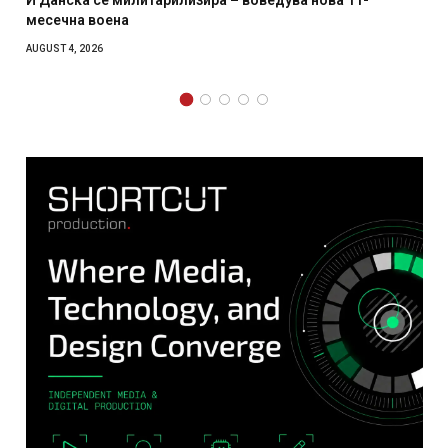
главниот град на Русуија 
како роденденски подар
AUGUST 2, 2026