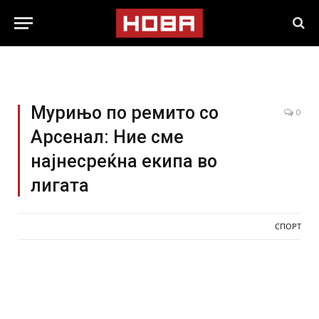
Мурињо по ремито со
0
Арсенал: Ние сме
најнесреќна екипа во
лигата
СПОРТ