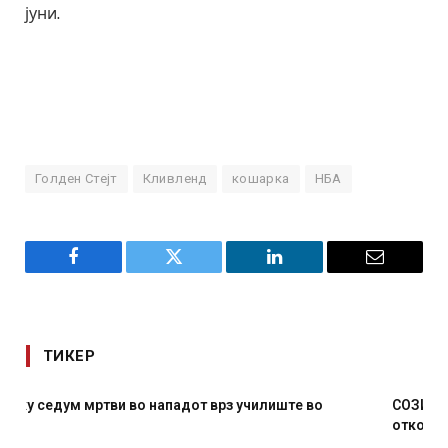
јуни.
Голден Стејт
Кливленд
кошарка
НБА
Facebook
Twitter
LinkedIn
Email
ТИКЕР
СОЗИС: Украинците повеќе им веруваат на генералите
отколку на Зеленски