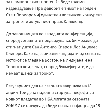
за шампионскиот прстен ќе биде големо
изденадување. Прв фаворит е тимот на Голден
Стејт Вориорс чиј единствен вистински конкурент
за тронот е актуелниот првак Кливленд.
До завршницата во западната конференција,
според сегашните предвидувања, би можеле да
стигнат уште Сан Антонио Спарс и Лос Анџелес
Клиперс. Како најсериозни кандидати од сенка на
Истокот се гледа на Бостон, на Индијана и на
Торонто кои, сепак, според букмејкерите, и да
немаат шанси за тронот.
Регуларниот дел на сезоната завршува на 12
април. Три дена подоцна стартува плејофот, а
новиот владетел во НБА лигата за сезоната
2016/17 се очекува да биде познат најдоцна до 18