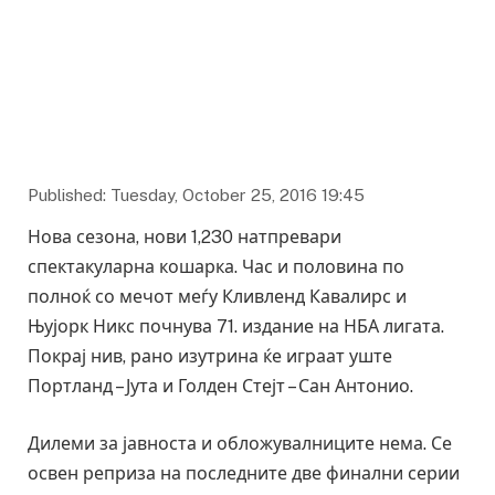
Фото: nba.com
Published: Tuesday, October 25, 2016 19:45
Нова сезона, нови 1,230 натпревари
спектакуларна кошарка. Час и половина по
полноќ со мечот меѓу Кливленд Кавалирс и
Њујорк Никс почнува 71. издание на НБА лигата.
Покрај нив, рано изутрина ќе играат уште
Портланд – Јута и Голден Стејт – Сан Антонио.
Дилеми за јавноста и обложувалниците нема. Се
освен реприза на последните две финални серии