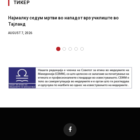
ТИКЕР
ште во
СОЗИС: Украинците повеќе им веруваат на генер
отколку на Зеленски
AUGUST 7, 2026
Facebook