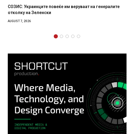
еќе им веруваат на генералите
Рачна бомба експлодира п
српски град – оштетени а
AUGUST 6, 2026