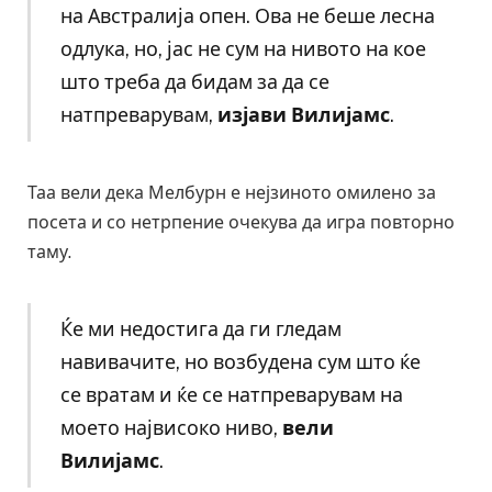
на Австралија опен. Ова не беше лесна
одлука, но, јас не сум на нивото на кое
што треба да бидам за да се
натпреварувам,
изјави Вилијамс
.
Таа вели дека Мелбурн е нејзиното омилено за
посета и со нетрпение очекува да игра повторно
таму.
Ќе ми недостига да ги гледам
навивачите, но возбудена сум што ќе
се вратам и ќе се натпреварувам на
моето највисоко ниво,
вели
Вилијамс
.