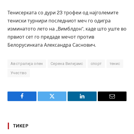
Тенисерката со дури 23 трофеи од најголемите
тениски турнири последниот меч го одигра
изминатото лето на „Вимблдон“, каде што уште во
првиот сет го предаде мечот против
Белорусинката Александра Саснович.
Австралија опен
Серена Вилијамс
спорт
тенис
Учество
Facebook
Twitter
LinkedIn
Email
ТИКЕР