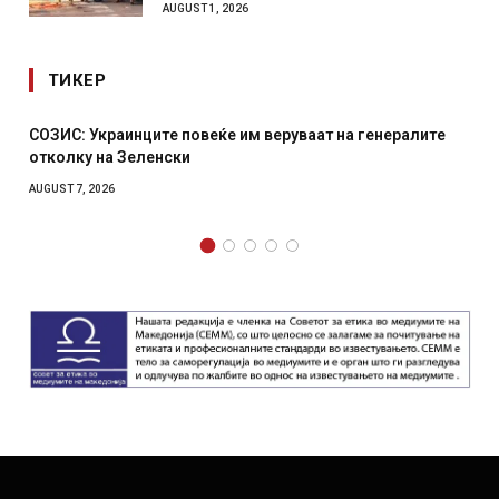
AUGUST 1, 2026
ТИКЕР
С: Украинците повеќе им веруваат на генералите
Рачна б
лку на Зеленски
српски 
T 7, 2026
AUGUST 6, 