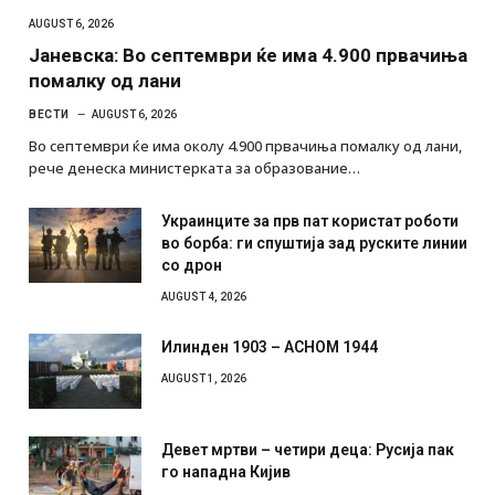
AUGUST 6, 2026
Јаневска: Во септември ќе има 4.900 првачиња
помалку од лани
ВЕСТИ
AUGUST 6, 2026
Во септември ќе има околу 4.900 првачиња помалку од лани,
рече денеска министерката за образование…
Украинците за прв пат користат роботи
во борба: ги спуштија зад руските линии
со дрон
AUGUST 4, 2026
Илинден 1903 – АСНОМ 1944
AUGUST 1, 2026
Девет мртви – четири деца: Русија пак
го нападна Кијив