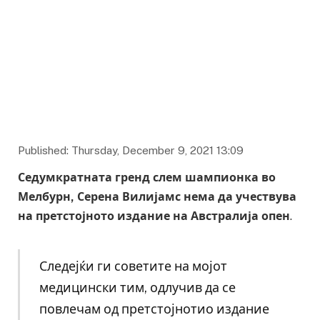
Фото: foxnews.com
Published: Thursday, December 9, 2021 13:09
Седумкратната гренд слем шампионка во
Мелбурн, Серена Вилијамс нема да учествува
на претстојното издание на Австралија опен
.
Следејќи ги советите на мојот
медицински тим, одлучив да се
повлечам од претстојнотио издание