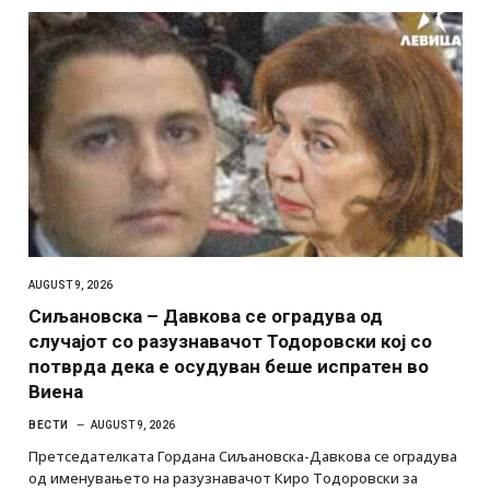
AUGUST 9, 2026
Сиљановска – Давкова се оградува од
случајот со разузнавачот Тодоровски кој со
потврда дека е осудуван беше испратен во
Виена
ВЕСТИ
AUGUST 9, 2026
Претседателката Гордана Сиљановска-Давкова се оградува
од именувањето на разузнавачот Киро Тодоровски за