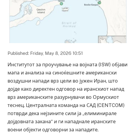
Published: Friday, May 8, 2026 10:51
Институтот за проучување на војната (ISW) објави
мапа и анализа на синоќешните американски
воздушни напади врз цели во јужен Иран, што
дојде како директен одговор на иранскиот напад
врз американските разурнувачи во Ормускиот
теснец. Централната команда на САД (CENTCOM)
потврди дека нејзините сили ја „елиминирале
дојдовната закана“ и ги нападнале иранските
воени објекти одговорни за нападите.