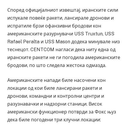
Според официјалниот извештај, иранските сили
испукале повеќе ракети, лансирале дронови и
испратиле брзи офанзивни бродови кон
американските разурнувачи USS Truxtun, USS
Rafael Peralta и USS Mason додека минувале низ
теснецот. CENTCOM нагласи дека ниту една од
иранските ракети не ги погодила американските
бродови, по што следела жестока одмазда.
Американските напади биле насочени кон
локации од кои биле лансирани ракети и
дронови, командни и контролни центри и
разузнавачки и надзорни станици. Висок
американски функционер потврди за Фокс њуз
дека биле погодени три клучни локации: