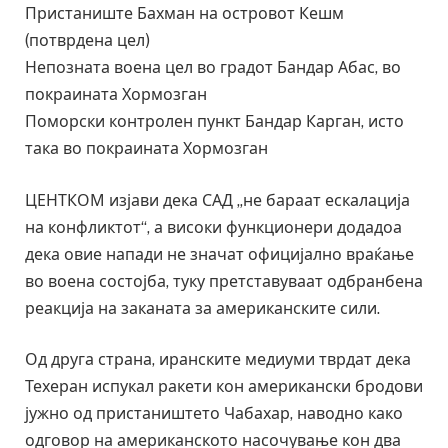
Пристаниште Бахман на островот Кешм
(потврдена цел)
Непозната воена цел во градот Бандар Абас, во
покраината Хормозган
Поморски контролен пункт Бандар Карган, исто
така во покраината Хормозган
ЦЕНТКОМ изјави дека САД „не бараат ескалација
на конфликтот“, а високи функционери додадоа
дека овие напади не значат официјално враќање
во воена состојба, туку претставуваат одбранбена
реакција на заканата за американските сили.
Од друга страна, иранските медиуми тврдат дека
Техеран испукал ракети кон американски бродови
јужно од пристаништето Чабахар, наводно како
одговор на американското насочување кон два