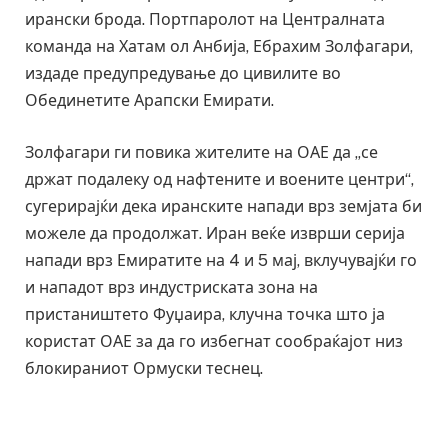
ирански брода. Портпаролот на Централната
команда на Хатам ол Анбија, Ебрахим Золфагари,
издаде предупредување до цивилите во
Обединетите Арапски Емирати.
Золфагари ги повика жителите на ОАЕ да „се
држат подалеку од нафтените и воените центри“,
сугерирајќи дека иранските напади врз земјата би
можеле да продолжат. Иран веќе изврши серија
напади врз Емиратите на 4 и 5 мај, вклучувајќи го
и нападот врз индустриската зона на
пристаништето Фуџаира, клучна точка што ја
користат ОАЕ за да го избегнат сообраќајот низ
блокираниот Ормуски теснец.