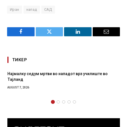
Иран
напад
САД
Facebook
Twitter
LinkedIn
Email
ТИКЕР
СОЗИС: Украинците повеќе им веруваат на генералите
отколку на Зеленски
AUGUST 7, 2026