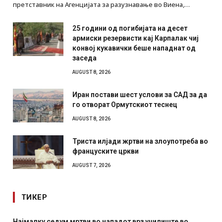
претставник на Агенцијата за разузнавање во Виена,…
25 години од погибијата на десет
армиски резервисти кај Карпалак чиј
конвој кукавички беше нападнат од
заседа
AUGUST 8, 2026
Иран постави шест услови за САД за да
го отворат Ормутскиот теснец
AUGUST 8, 2026
Триста илјади жртви на злоупотреба во
француските цркви
AUGUST 7, 2026
ТИКЕР
е во
СОЗИС: Украинците повеќе им веруваат на генерал