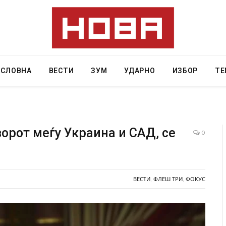
АСЛОВНА
ВЕСТИ
ЗУМ
УДАРНО
ИЗБОР
ТЕ
ворот меѓу Украина и САД, се
0
ини затвор
И Данска се милитарилизира – воведува нова
11-месечна воена
ВЕСТИ
,
ФЛЕШ ТРИ
,
ФОКУС
AUGUST 4, 2026