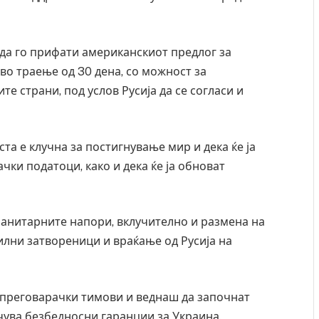
 да го прифати американскиот предлог за
во траење од 30 дена, со можност за
е страни, под услов Русија да се согласи и
та е клучна за постигнување мир и дека ќе ја
чки податоци, како и дека ќе ја обноват
уманитарните напори, вклучително и размена на
лни затвореници и враќање од Русија на
години затвор
И Данска се милитарилизира – воведува нов
11-месечна воена
 преговарачки тимови и веднаш да започнат
AUGUST 4, 2026
учува безбедносни гаранции за Украина.