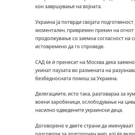
кон завршување на војната.
Украина ја потврди својата подготвеност
моментален, привремен прекин на огнот 
продолжување со заемна согласност на сит
истовремено да го спроведе.
САД ќе ѝ пренесат на Москва дека заемнос
укинат паузата во размената на разузнава
безбедносната помош за Украина.
Делегациите, исто така, разговараа за х
воени заробеници, ослободување на циви
насилно одведените украински деца.
Руска новинарка е осудена на 12 
за „велепредавство“
Договорено е двете страни да именуваат
JULY 29, 2026
разговори за долгорочен мир, кој ќе вкл