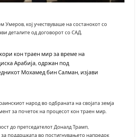
м Умеров, кој учествуваше на состанокот со
ави деталите од договорот со САД.
кори кон траен мир за време на
диска Арабија, одржан под
едникот Мохамед бин Салман, изјави
краинскиот народ во одбраната на својата земја
омент за почеток на процесот кон траен мир.
ност до претседателот Доналд Трамп,
Д за поддршката во постигнувањето напредок