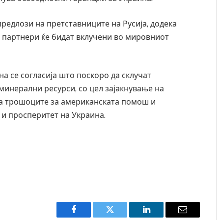
предлози на претставниците на Русија, додека
и партнери ќе бидат вклучени во мировниот
на се согласија што поскоро да склучат
 минерални ресурси, со цел зајакнување на
на трошоците за американската помош и
и просперитет на Украина.
Facebook
Twitter
LinkedIn
Email