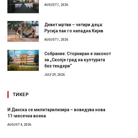
Илинден 1903 – АСНОМ 1944
AUGUST 1, 2026
Девет мртви – четири деца:
Русија пак го нападна Кијив
AUGUST 1, 2026
Собрание: Сторниран е законот
за „Скопје град на културата
без тендери“
JULY 29, 2026
ТИКЕР
а
Уште двајца починаа од повредите во ресторан
Де
во главниот град на Русуија – експлозивот бил
Ру
завиткан како роденденски подарок
би
AUGUST 2, 2026
AU