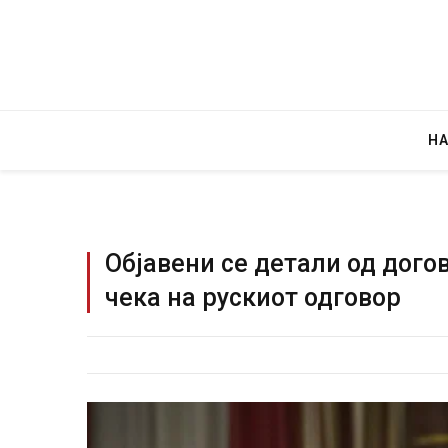
Н
Објавени се детали од дого
чека на рускиот одговор
Руска новинарка е осудена на 12 год
за „велепредавство“
JULY 29, 2026