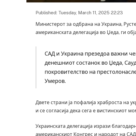
Published: Tuesday, March 11, 2025 22:23
Министерот за одбрана на Украина, Русте
американската делегација во Џеда, ги обј
САД и Украина презедоа важни че
денешниот состанок во Џеда, Сау
покровителство на престолонасл
Умеров.
Двете страни ја пофалија храброста на у
и се согласија дека сега е вистинскиот м
Украинската делегација изрази благодар
американскиот Конгрес и народот на СА