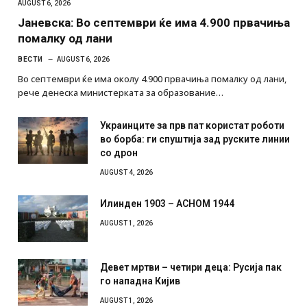
AUGUST 6, 2026
Јаневска: Во септември ќе има 4.900 првачиња
помалку од лани
ВЕСТИ
AUGUST 6, 2026
Во септември ќе има околу 4.900 првачиња помалку од лани,
рече денеска министерката за образование…
Украинците за прв пат користат роботи
во борба: ги спуштија зад руските линии
со дрон
AUGUST 4, 2026
Илинден 1903 – АСНОМ 1944
AUGUST 1, 2026
Девет мртви – четири деца: Русија пак
го нападна Кијив
AUGUST 1, 2026