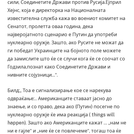
сили, Соединетите Држави против Русија.Ејприл
Хејнс, која е директорка на Националната
известителна служба кажа во воениот комитет на
Сенатот, пролетта оваа година, дека
најверојатното сценарио е Путин да употреби
нуклеарно оружје. Зашто, ако Русите не можат да
ги победат Украинците на бојното поле можете
да замислите што ќе се случи кога ќе се соочат со
Годзила,познат како Соединетите Држави и
нивните сојузници…“.
Билд:„ Тоа е сигнализирање кое се нарекува
одвраќање:.. Американците ставаат јасно до
знаење, и со право, дека ако (Путин) посегне по
нуклеарно оружје ќе има реакција ( things will
happen). Зашто ако Американците кажат … „нам не
ни е гајле“ и „ние ќе се повлечеме“, тогаш тоа ќе