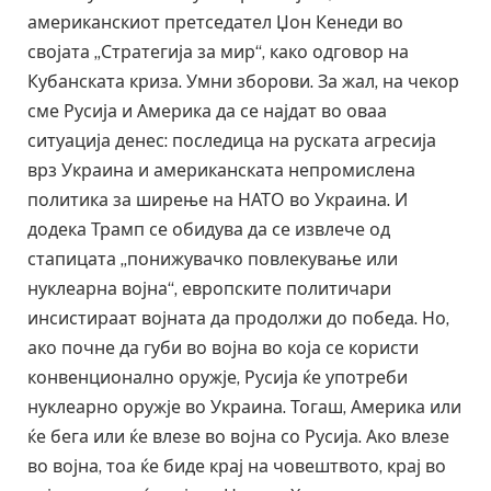
американскиот претседател Џон Кенеди во
својата „Стратегија за мир“, како одговор на
Кубанската криза. Умни зборови. За жал, на чекор
сме Русија и Америка да се најдат во оваа
ситуација денес: последица на руската агресија
врз Украина и американската непромислена
политика за ширење на НАТО во Украина. И
додека Трамп се обидува да се извлече од
стапицата „понижувачко повлекување или
нуклеарна војна“, европските политичари
инсистираат војната да продолжи до победа. Но,
ако почне да губи во војна во која се користи
конвенционално оружје, Русија ќе употреби
нуклеарно оружје во Украина. Тогаш, Америка или
ќе бега или ќе влезе во војна со Русија. Ако влезе
во војна, тоа ќе биде крај на човештвото, крај во