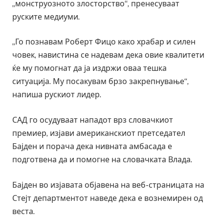
„монструозното злосторство“, пренесуваат
руските медиуми.
„Го познавам Роберт Фицо како храбар и силен
човек, навистина се надевам дека овие квалитети
ќе му помогнат да ја издржи оваа тешка
ситуација. Му посакувам брзо закрепнување“,
напиша рускиот лидер.
САД го осудуваат нападот врз словачкиот
премиер, изјави американскиот претседател
Бајден и порача дека нивната амбасада е
подготвена да и помогне на словачката Влада.
Бајден во изјавата објавена на веб-страницата на
Стејт департментот наведе дека е вознемирен од
веста.