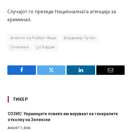
Случајот го презеде Националната агенција за
криминал.
Атентат на Роберт Фицо
Владимир Путин
Словачка
Џо Бајден
Facebook
Twitter
LinkedIn
Email
ТИКЕР
СОЗИС: Украинците повеќе им веруваат на генералите
отколку на Зеленски
AUGUST 7, 2026