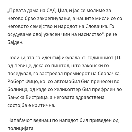
„Првата дама на САД, Џил, и јас се молиме за
негово брзо закрепнување, а нашите мисли се со
неговото семејство и народот на Словачка. Го
осудуваме овој ужасен чин на насилство“, рече
Бајден.
Полицијата го идентификувала 71-годишниот Ј.Ц.
од Левице, дека со пиштол, што законски го
поседувал, го застрелал премиерот на Словачка,
Роберт Фицо, кој со автомобил бил пренесен во
болница, од каде со хеликоптер бил префрлен во
Бањска Бистрица, а неговата здравствена
состојба е критична.
Напаѓачот веднаш по нападот бил приведен од
полицијата.