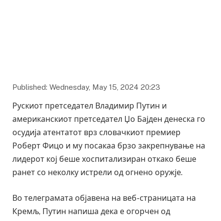
Published: Wednesday, May 15, 2024 20:23
Рускиот претседател Владимир Путин и
американскиот претседател Џо Бајден денеска го
осудија атентатот врз словачкиот премиер
Роберт Фицо и му посакаа брзо закрепнување на
лидерот кој беше хоспитализиран откако беше
ранет со неколку истрели од огнено оружје.
Во телеграмата објавена на веб-страницата на
Кремљ, Путин напиша дека е огорчен од