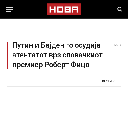
Путин и Бајден го осудија
0
атентатот врз словачкиот
премиер Роберт Фицо
ВЕСТИ
,
СВЕТ