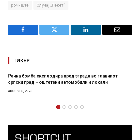
рочиште
Случај „Рекет“
Facebook
Twitter
LinkedIn
Email
ТИКЕР
иот
И Данска се милитарилизира – воведува нова 11-
месечна воена
AUGUST 4, 2026