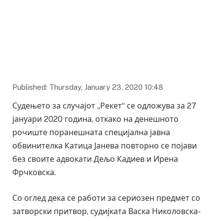
Published: Thursday, January 23, 2020 10:48
Судењето за случајот „Рекет“ се одложува за 27
јануари 2020 година, откако на денешното
рочиште поранешната специјална јавна
обвинителка Катица Јанева повторно се појави
без своите адвокати Дељо Кадиев и Ирена
Фрчковска.
Со оглед дека се работи за сериозен предмет со
затворски притвор, судијката Васка Николовска-