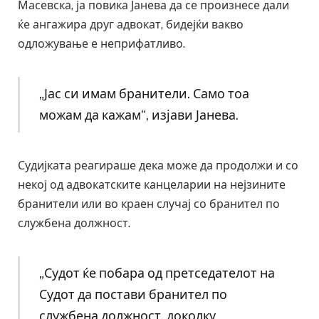
Масевска, ја повика Јанева да се произнесе дали
ќе ангажира друг адвокат, бидејќи вакво
одложување е неприфатливо.
„Јас си имам бранители. Само тоа
можам да кажам“, изјави Јанева.
Судијката реагираше дека може да продолжи и со
некој од адвокатските канцеларии на нејзините
бранители или во краен случај со бранител по
службена должност.
„Судот ќе побара од претседателот на
Судот да постави бранител по
службена должност, доколку