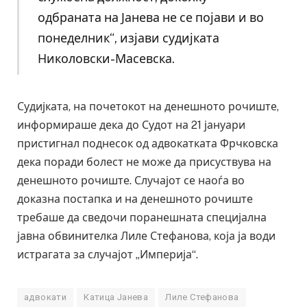
одбраната на Јанева не се појави и во
понеделник“, изјави судијката
Николовски-Масевска.
Судијката, на почетокот на денешното рочиште,
информираше дека до Судот на 21 јануари
пристигнал поднесок од адвокатката Фрчковска
дека поради болест не може да присуствува на
денешното рочиште. Случајот се наоѓа во
доказна постапка и на денешното рочиште
требаше да сведочи поранешната специјална
јавна обвинителка Лиле Стефанова, која ја води
истрагата за случајот „Империја“.
адвокати
Катица Јанева
Лиле Стефанова