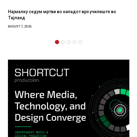
падот врз училиште во
СОЗИС: Украинците повеќе им ве
отколку на Зеленски
AUGUST 7, 2026