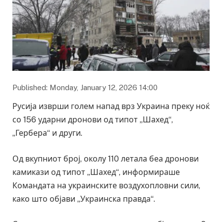
Published: Monday, January 12, 2026 14:00
Русија изврши голем напад врз Украина преку ноќ
со 156 ударни дронови од типот „Шахед“,
„Гербера“ и други.
Од вкупниот број, околу 110 летала беа дронови
камикази од типот „Шахед“, информираше
Командата на украинските воздухопловни сили,
како што објави „Украинска правда“.