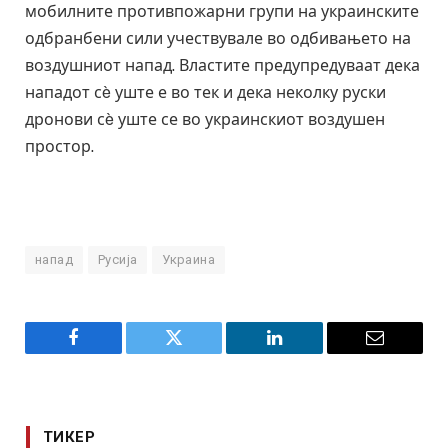
мобилните противпожарни групи на украинските
одбранбени сили учествувале во одбивањето на
воздушниот напад. Властите предупредуваат дека
нападот сè уште е во тек и дека неколку руски
дронови сè уште се во украинскиот воздушен
простор.
напад
Русија
Украина
Facebook
Twitter
LinkedIn
Email
ТИКЕР