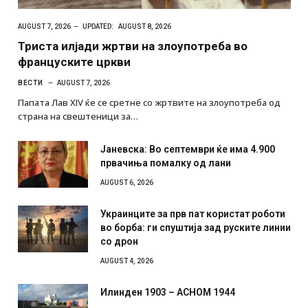
AUGUST 7, 2026
UPDATED:
AUGUST 8, 2026
Триста илјади жртви на злоупотреба во
француските цркви
ВЕСТИ
AUGUST 7, 2026
Папата Лав XIV ќе се сретне со жртвите на злоупотреба од
страна на свештеници за…
Јаневска: Во септември ќе има 4.900
првачиња помалку од лани
AUGUST 6, 2026
Украинците за прв пат користат роботи
во борба: ги спуштија зад руските линии
со дрон
AUGUST 4, 2026
Илинден 1903 – АСНОМ 1944