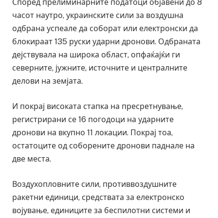
Според прелиминарните податоци објавени до 8
часот наутро, украинските сили за воздушна
одбрана успеале да соборат или електронски да
блокираат 135 руски ударни дронови. Одбраната
дејствувала на широка област, опфаќајќи ги
северните, јужните, источните и централните
делови на земјата.
И покрај високата стапка на пресретнување,
регистрирани се 16 погодоци на ударните
дронови на вкупно 11 локации. Покрај тоа,
остатоците од соборените дронови паднале на
две места.
Воздухопловните сили, противвоздушните
ракетни единици, средствата за електронско
војување, единиците за беспилотни системи и