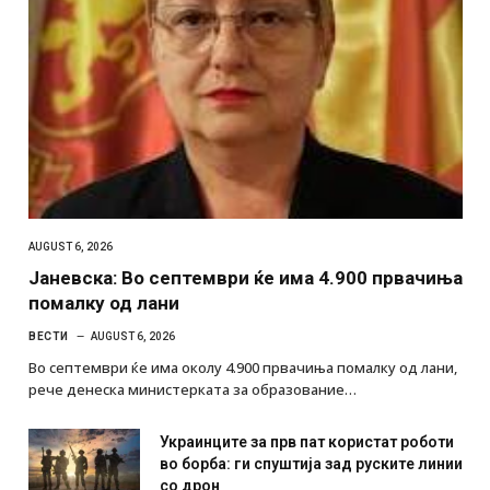
AUGUST 6, 2026
Јаневска: Во септември ќе има 4.900 првачиња
помалку од лани
ВЕСТИ
AUGUST 6, 2026
Во септември ќе има околу 4.900 првачиња помалку од лани,
рече денеска министерката за образование…
Украинците за прв пат користат роботи
во борба: ги спуштија зад руските линии
со дрон