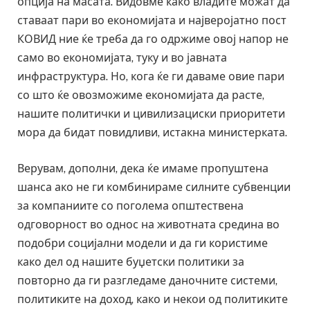
опција на масата. Видовме како владите можат да
ставаат пари во економијата и најверојатно пост
КОВИД ние ќе треба да го одржиме овој напор не
само во економијата, туку и во јавната
инфраструктура. Но, кога ќе ги даваме овие пари
со што ќе овозможиме економијата да расте,
нашите политички и цивилизациски приоритети
мора да бидат повидливи, истакна министерката.
Верувам, дополни, дека ќе имаме пропуштена
шанса ако не ги комбинираме силните субвенции
за компаниите со поголема општествена
одговорност во однос на животната средина во
подобри социјални модели и да ги користиме
како дел од нашите буџетски политики за
повторно да ги разгледаме даночните системи,
политиките на доход, како и некои од политиките