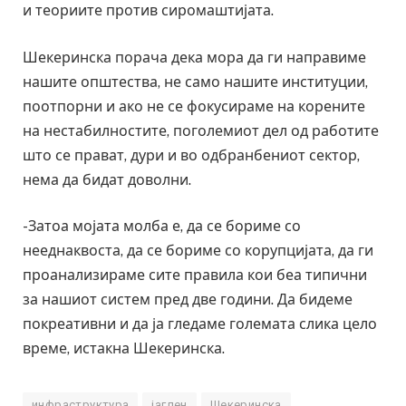
и теориите против сиромаштијата.
Шекеринска порача дека мора да ги направиме
нашите општества, не само нашите институции,
поотпорни и ако не се фокусираме на корените
на нестабилностите, поголемиот дел од работите
што се прават, дури и во одбранбениот сектор,
нема да бидат доволни.
-Затоа мојата молба е, да се бориме со
нееднаквоста, да се бориме со корупцијата, да ги
проанализираме сите правила кои беа типични
за нашиот систем пред две години. Да бидеме
покреативни и да ја гледаме големата слика цело
време, истакна Шекеринска.
инфраструктура
јаглен
Шекеринска