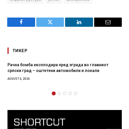
Facebook
Twitter
LinkedIn
Email
ТИКЕР
 во главниот
И Данска се милитарилизира – воведува 
и локали
месечна воена
AUGUST 4, 2026