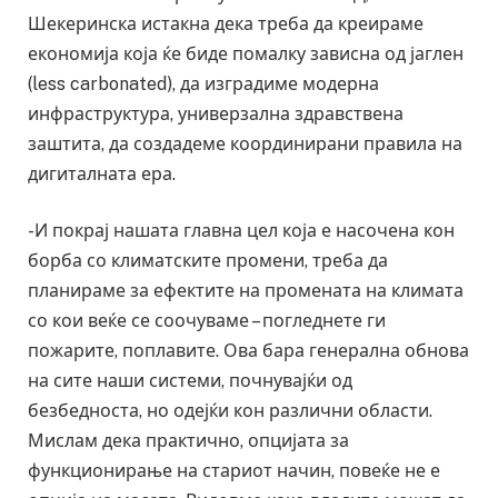
Шекеринска истакна дека треба да креираме
економија која ќе биде помалку зависна од јаглен
(less carbonated), да изградиме модерна
инфраструктура, универзална здравствена
заштита, да создадеме координирани правила на
дигиталната ера.
-И покрај нашата главна цел која е насочена кон
борба со климатските промени, треба да
планираме за ефектите на промената на климата
со кои веќе се соочуваме – погледнете ги
пожарите, поплавите. Ова бара генерална обнова
на сите наши системи, почнувајќи од
безбедноста, но одејќи кон различни области.
Мислам дека практично, опцијата за
функционирање на стариот начин, повеќе не е